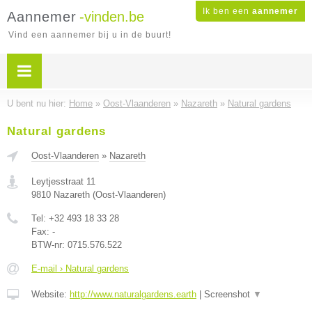
Ik ben een
aannemer
Aannemer
-vinden.be
Vind een aannemer bij u in de buurt!
U bent nu hier:
Home
»
Oost-Vlaanderen
»
Nazareth
»
Natural gardens
Natural gardens
Oost-Vlaanderen
»
Nazareth
Leytjesstraat 11
9810
Nazareth
(
Oost-Vlaanderen
)
Tel:
+32 493 18 33 28
Fax:
-
BTW-nr:
0715.576.522
E-mail › Natural gardens
Website:
http://www.naturalgardens.earth
|
Screenshot
▼