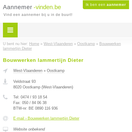
Ik ben een
aannemer
Aannemer
-vinden.be
Vind een aannemer bij u in de buurt!
U bent nu hier:
Home
»
West-Vlaanderen
»
Oostkamp
»
Bouwwerken
lammertijn Dieter
Bouwwerken lammertijn Dieter
West-Vlaanderen
»
Oostkamp
Veldstraat 93
8020
Oostkamp
(
West-Vlaanderen
)
Tel:
0474 / 93 18 54
Fax:
050 / 84 06 38
BTW-nr:
BE 0890 116 936
E-mail › Bouwwerken lammertijn Dieter
Website onbekend