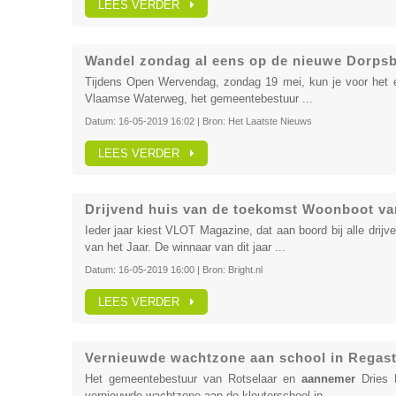
LEES VERDER
Wandel zondag al eens op de nieuwe Dorps
Tijdens Open Wervendag, zondag 19 mei, kun je voor het 
Vlaamse Waterweg, het gemeentebestuur ...
Datum:
16-05-2019 16:02
| Bron:
Het Laatste Nieuws
LEES VERDER
Drijvend huis van de toekomst Woonboot va
Ieder jaar kiest VLOT Magazine, dat aan boord bij alle dri
van het Jaar. De winnaar van dit jaar ...
Datum:
16-05-2019 16:00
| Bron:
Bright.nl
LEES VERDER
Vernieuwde wachtzone aan school in Regastr
Het gemeentebestuur van Rotselaar en
aannemer
Dries P
vernieuwde wachtzone aan de kleuterschool in ...