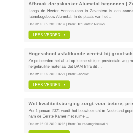
Afbraak dorpskanker Alumetal begonnen | Za
Langs de Hector Henneaulaan in Zaventem is een
aann
fabrieksgebouw Alumetal. In de plaats van het ...
Datum:
16-05-2019 16:37
| Bron:
Het Laatste Nieuws
LEES VERDER
Hogeschool asfaltkunde vereist bij grootscha
Ze probeerden het al uit op kleine stukjes provinciale weg
hergebruikte materiaal dat BAM Infra dit ...
Datum:
16-05-2019 16:27
| Bron:
Cobouw
LEES VERDER
Wet kwaliteitsborging zorgt voor betere, pri
Per 1 januari 2021 wordt het bouwtoezicht in Nederland gep
nam de Eerste Kamer met ruime ...
Datum:
16-05-2019 16:15
| Bron:
Duurzaamgebouwd.nl