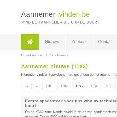
Aannemer
-vinden.be
VIND EEN AANNEMER BIJ U IN DE BUURT!
Nieuws
Zoeken
Contact
U bent nu hier:
Home
»
Nieuws
Aannemer nieuws (1183)
Hieronder vindt u nieuwsberichten, gevonden op het internet me
««
«
1181
1182
1183
1184
1185
Eerste spadesteek voor nieuwbouw technisch
buurt
Op de KMO-zone Kernielerveld is de eerste spadesteek voo
gegeven. Tegen 2020 zal hier een nieuwe, ...