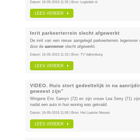
Datum:
16-05-2019 11:35
| Bron:
Logistiek.nl
LEES VERDER
Inrit parkeerterrein slecht afgewerkt
De inrit van een nieuw aangelegd parkeerterrein tegenover
door de
aannemer
slecht afgewerkt.
Datum:
16-05-2019 11:33
| Bron:
TV Valkenburg
LEES VERDER
VIDEO. Huis stort gedeeltelijk in na aanrij
geweest zijn”
Wingene Eric Samyn (72) en zijn vrouw Lea Serry (71) zij
nadat een auto in hun woning was geknald.
Datum:
16-05-2019 11:08
| Bron:
Het Laatste Nieuws
LEES VERDER