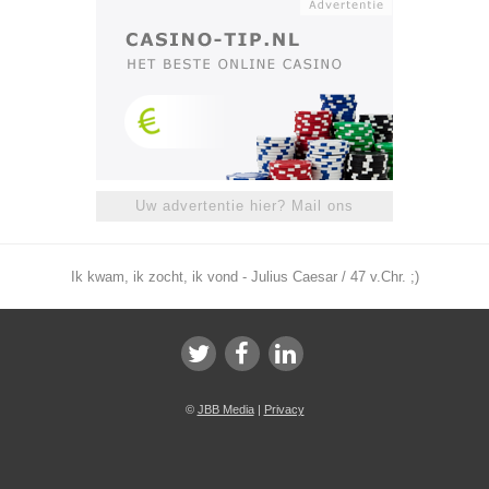
Uw advertentie hier? Mail ons
Ik kwam, ik zocht, ik vond - Julius Caesar / 47 v.Chr. ;)
©
JBB Media
|
Privacy