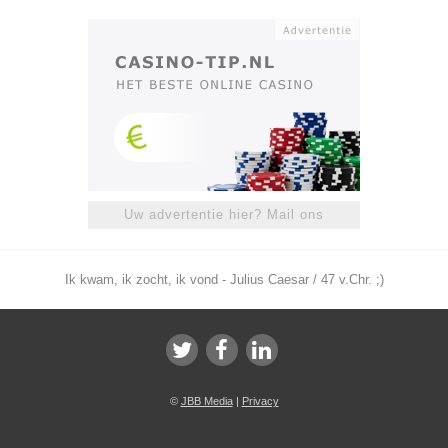
Uw advertentie hier? Mail ons
Ik kwam, ik zocht, ik vond - Julius Caesar / 47 v.Chr. ;)
©
JBB Media
|
Privacy