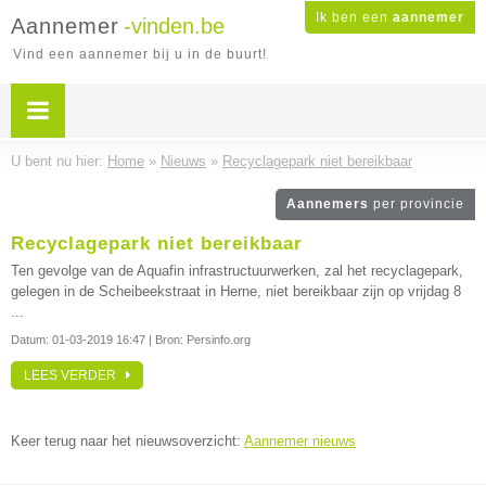
Ik ben een
aannemer
Aannemer
-vinden.be
Vind een aannemer bij u in de buurt!
U bent nu hier:
Home
»
Nieuws
»
Recyclagepark niet bereikbaar
Aannemers
per provincie
Recyclagepark niet bereikbaar
Ten gevolge van de Aquafin infrastructuurwerken, zal het recyclagepark,
gelegen in de Scheibeekstraat in Herne, niet bereikbaar zijn op vrijdag 8
...
Datum:
01-03-2019 16:47
| Bron: Persinfo.org
LEES VERDER
Keer terug naar het nieuwsoverzicht:
Aannemer nieuws