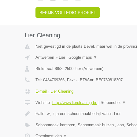
BEKIJK VOLLEDIG PROFIEL
Lier Cleaning
Niet gevestigd in de plaats Bevel, maar wel in de provinc
Antwerpen
»
Lier
|
Google maps
▼
Blokstraat 88/3
,
2500
Lier
(
Antwerpen
)
Tel:
0484769366
, Fax:
-
, BTW-nr:
BE0739818307
E-mail › Lier Cleaning
Website:
http://www.liercleaning.be
|
Screenshot
▼
Hallo, wij zijn een schoonmaakbedrijf vanuit Lier
Schoonmaak kantoren, Schoonmaak huizen , app, Scho
Openingstijden
▼