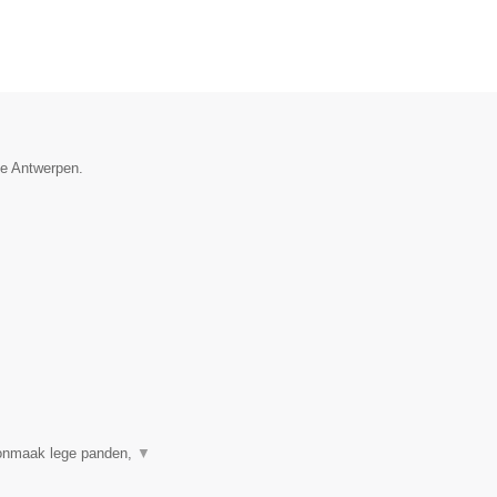
ie Antwerpen.
onmaak lege panden,
▼