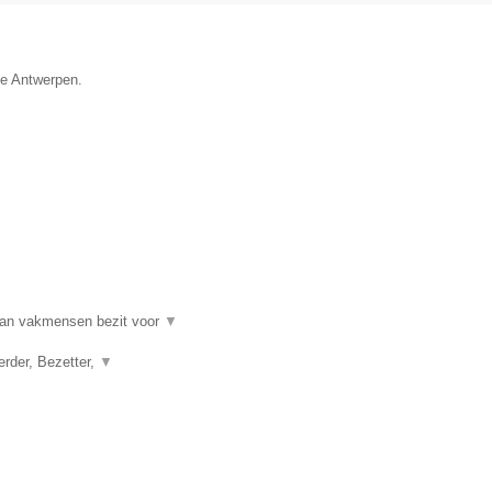
ie Antwerpen.
an vakmensen bezit voor
▼
erder, Bezetter,
▼