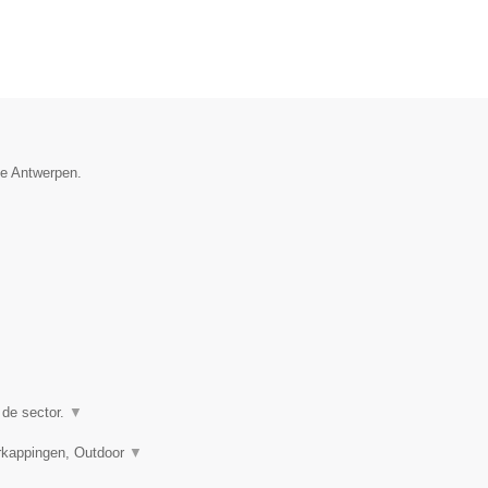
ie Antwerpen.
 de sector.
▼
rkappingen, Outdoor
▼