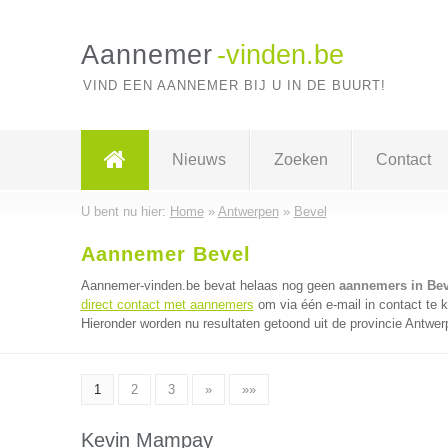
Aannemer
-vinden.be
VIND EEN AANNEMER BIJ U IN DE BUURT!
Nieuws
Zoeken
Contact
U bent nu hier:
Home
»
Antwerpen
»
Bevel
Aannemer Bevel
Aannemer-vinden.be bevat helaas nog geen
aannemers in Bev
direct contact met aannemers
om via één e-mail in contact te
Hieronder worden nu resultaten getoond uit de provincie Antwer
1
2
3
»
»»
Kevin Mampay