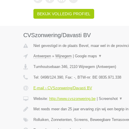
BEKIJK VOLLEDIG PROFIEL
CVSzonwering/Davasti BV
Niet gevestigd in de plaats Bevel, maar wel in de provinc
Antwerpen
»
Wijnegem
|
Google maps
▼
Turnhoutsebaan 346
,
2110
Wijnegem
(
Antwerpen
)
Tel:
0498/124.390
, Fax:
-
, BTW-nr:
BE 0835.971.338
E-mail › CVSzonwering/Davasti BV
Website:
http://www.cvszonwering.be
|
Screenshot
▼
Met reeds meer dan 25 jaar ervaring zijn wij een begrip in
Rolluiken, Zonnetenten, Screens, Beweegbare Terrasove