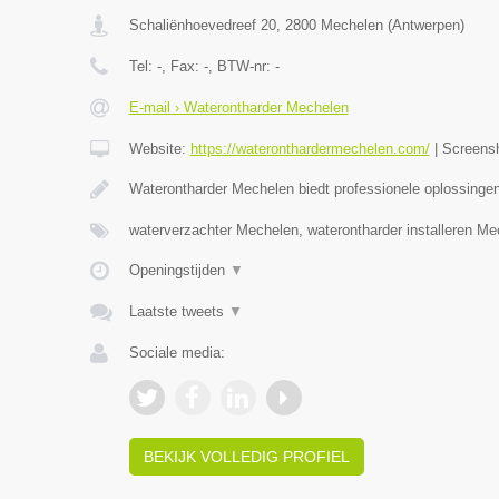
Schaliënhoevedreef 20
,
2800
Mechelen
(
Antwerpen
)
Tel:
-
, Fax:
-
, BTW-nr:
-
E-mail › Waterontharder Mechelen
Website:
https://wateronthardermechelen.com/
|
Screens
Waterontharder Mechelen biedt professionele oplossinge
waterverzachter Mechelen, waterontharder installeren M
Openingstijden
▼
Laatste tweets
▼
Sociale media:
BEKIJK VOLLEDIG PROFIEL