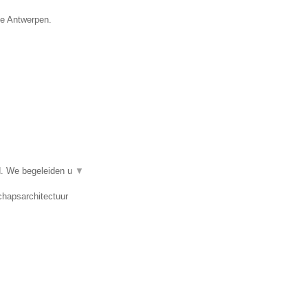
ie Antwerpen.
d. We begeleiden u
▼
chapsarchitectuur