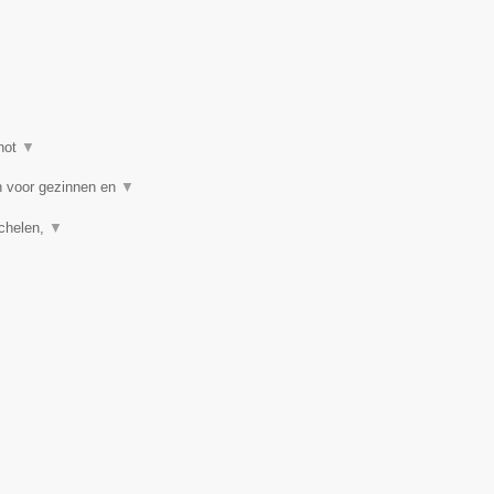
hot
▼
n voor gezinnen en
▼
echelen,
▼