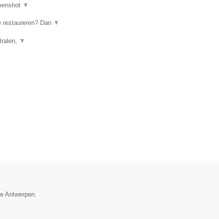
eenshot
▼
te restaureren? Dan
▼
tralen,
▼
ie Antwerpen.