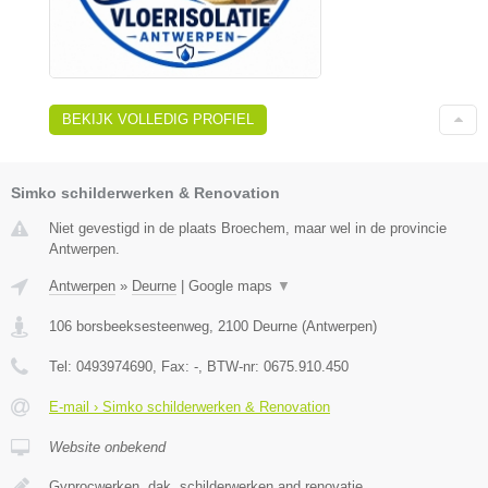
BEKIJK VOLLEDIG PROFIEL
Simko schilderwerken & Renovation
Niet gevestigd in de plaats Broechem, maar wel in de provincie
Antwerpen.
Antwerpen
»
Deurne
|
Google maps
▼
106 borsbeeksesteenweg
,
2100
Deurne
(
Antwerpen
)
Tel:
0493974690
, Fax:
-
, BTW-nr:
0675.910.450
E-mail › Simko schilderwerken & Renovation
Website onbekend
Gyprocwerken, dak, schilderwerken and renovatie