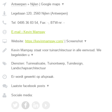
Antwerpen
»
Nijlen
|
Google maps
▼
Legebaan 120
,
2560
Nijlen
(
Antwerpen
)
Tel:
0495 36 83 54
, Fax:
-
, BTW-nr:
-
E-mail › Kevin Mampay
Website:
https://kevinmampay.com/
|
Screenshot
▼
Kevin Mampay staat voor tuinarchitectuur in alle eenvoud. We
begeleiden u
▼
Diensten: Tuinrealisatie, Tuinontwerp, Tuindesign,
Landschapsarchitectuur
Er wordt gewerkt op afspraak.
Laatste facebook posts
▼
Sociale media: