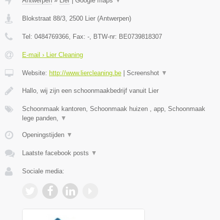
Antwerpen
»
Lier
|
Google maps
▼
Blokstraat 88/3
,
2500
Lier
(
Antwerpen
)
Tel:
0484769366
, Fax:
-
, BTW-nr:
BE0739818307
E-mail › Lier Cleaning
Website:
http://www.liercleaning.be
|
Screenshot
▼
Hallo, wij zijn een schoonmaakbedrijf vanuit Lier
Schoonmaak kantoren, Schoonmaak huizen , app, Schoonmaak
lege panden,
▼
Openingstijden
▼
Laatste facebook posts
▼
Sociale media: