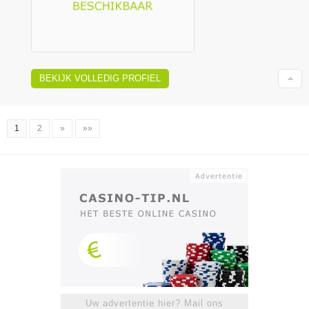
BEKIJK VOLLEDIG PROFIEL
1
2
»
»»
Uw advertentie hier? Mail ons