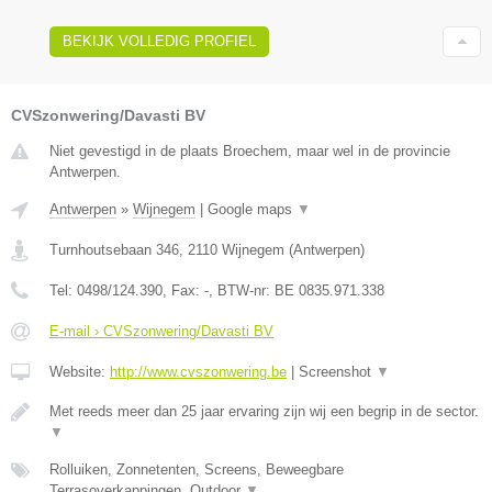
BEKIJK VOLLEDIG PROFIEL
CVSzonwering/Davasti BV
Niet gevestigd in de plaats Broechem, maar wel in de provincie
Antwerpen.
Antwerpen
»
Wijnegem
|
Google maps
▼
Turnhoutsebaan 346
,
2110
Wijnegem
(
Antwerpen
)
Tel:
0498/124.390
, Fax:
-
, BTW-nr:
BE 0835.971.338
E-mail › CVSzonwering/Davasti BV
Website:
http://www.cvszonwering.be
|
Screenshot
▼
Met reeds meer dan 25 jaar ervaring zijn wij een begrip in de sector.
▼
Rolluiken, Zonnetenten, Screens, Beweegbare
Terrasoverkappingen, Outdoor
▼