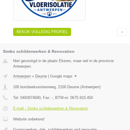
BEKIJK VOLLEDIG PROFIEL
Simko schilderwerken & Renovation
Niet gevestigd in de plaats Ekeren, maar wel in de provincie
Antwerpen.
Antwerpen
»
Deurne
|
Google maps
▼
106 borsbeeksesteenweg
,
2100
Deurne
(
Antwerpen
)
Tel:
0493974690
, Fax:
-
, BTW-nr:
0675.910.450
E-mail › Simko schilderwerken & Renovation
Website onbekend
Gyprocwerken, dak, schilderwerken and renovatie