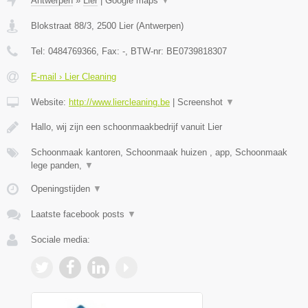
Antwerpen
»
Lier
|
Google maps
▼
Blokstraat 88/3
,
2500
Lier
(
Antwerpen
)
Tel:
0484769366
, Fax:
-
, BTW-nr:
BE0739818307
E-mail › Lier Cleaning
Website:
http://www.liercleaning.be
|
Screenshot
▼
Hallo, wij zijn een schoonmaakbedrijf vanuit Lier
Schoonmaak kantoren, Schoonmaak huizen , app, Schoonmaak
lege panden,
▼
Openingstijden
▼
Laatste facebook posts
▼
Sociale media: