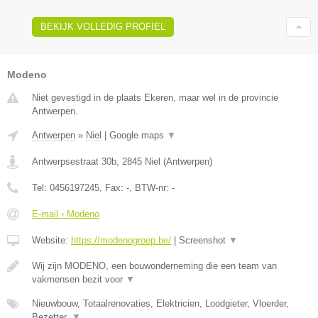
BEKIJK VOLLEDIG PROFIEL
Modeno
Niet gevestigd in de plaats Ekeren, maar wel in de provincie
Antwerpen.
Antwerpen
»
Niel
|
Google maps
▼
Antwerpsestraat 30b
,
2845
Niel
(
Antwerpen
)
Tel:
0456197245
, Fax:
-
, BTW-nr:
-
E-mail › Modeno
Website:
https://modenogroep.be/
|
Screenshot
▼
Wij zijn MODENO, een bouwonderneming die een team van
vakmensen bezit voor
▼
Nieuwbouw, Totaalrenovaties, Elektricien, Loodgieter, Vloerder,
Bezetter,
▼