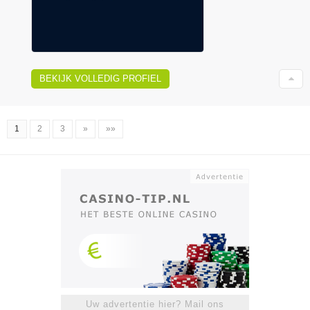
BEKIJK VOLLEDIG PROFIEL
1
2
3
»
»»
Uw advertentie hier? Mail ons