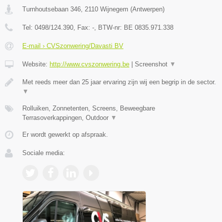
Turnhoutsebaan 346
,
2110
Wijnegem
(
Antwerpen
)
Tel:
0498/124.390
, Fax:
-
, BTW-nr:
BE 0835.971.338
E-mail › CVSzonwering/Davasti BV
Website:
http://www.cvszonwering.be
|
Screenshot
▼
Met reeds meer dan 25 jaar ervaring zijn wij een begrip in de sector.
▼
Rolluiken, Zonnetenten, Screens, Beweegbare
Terrasoverkappingen, Outdoor
▼
Er wordt gewerkt op afspraak.
Sociale media: