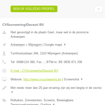
BEKIJK VOLLEDIG PROFIEL
CVSzonwering/Davasti BV
Niet gevestigd in de plaats Geel, maar wel in de provincie
Antwerpen.
Antwerpen
»
Wijnegem
|
Google maps
▼
Turnhoutsebaan 346
,
2110
Wijnegem
(
Antwerpen
)
Tel:
0498/124.390
, Fax:
-
, BTW-nr:
BE 0835.971.338
E-mail › CVSzonwering/Davasti BV
Website:
http://www.cvszonwering.be
|
Screenshot
▼
Met reeds meer dan 25 jaar ervaring zijn wij een begrip in de sector.
▼
Rolluiken, Zonnetenten, Screens, Beweegbare
Terrasoverkappingen, Outdoor
▼