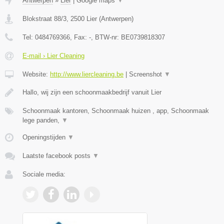
Antwerpen
»
Lier
|
Google maps
▼
Blokstraat 88/3
,
2500
Lier
(
Antwerpen
)
Tel:
0484769366
, Fax:
-
, BTW-nr:
BE0739818307
E-mail › Lier Cleaning
Website:
http://www.liercleaning.be
|
Screenshot
▼
Hallo, wij zijn een schoonmaakbedrijf vanuit Lier
Schoonmaak kantoren, Schoonmaak huizen , app, Schoonmaak
lege panden,
▼
Openingstijden
▼
Laatste facebook posts
▼
Sociale media: