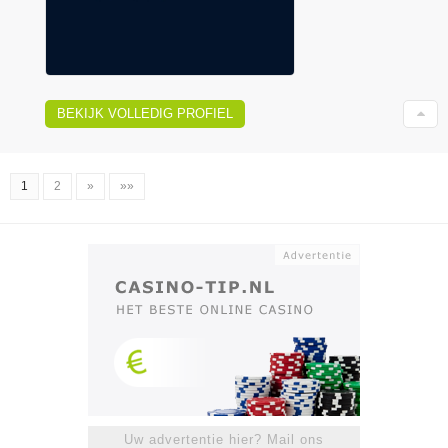
BEKIJK VOLLEDIG PROFIEL
1
2
»
»»
Uw advertentie hier? Mail ons