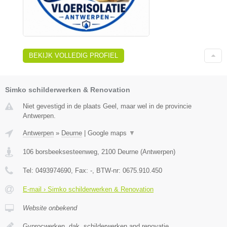
BEKIJK VOLLEDIG PROFIEL
Simko schilderwerken & Renovation
Niet gevestigd in de plaats Geel, maar wel in de provincie
Antwerpen.
Antwerpen
»
Deurne
|
Google maps
▼
106 borsbeeksesteenweg
,
2100
Deurne
(
Antwerpen
)
Tel:
0493974690
, Fax:
-
, BTW-nr:
0675.910.450
E-mail › Simko schilderwerken & Renovation
Website onbekend
Gyprocwerken, dak, schilderwerken and renovatie