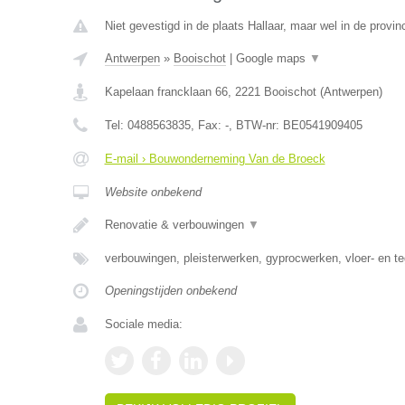
Niet gevestigd in de plaats Hallaar, maar wel in de provi
Antwerpen
»
Booischot
|
Google maps
▼
Kapelaan francklaan 66
,
2221
Booischot
(
Antwerpen
)
Tel:
0488563835
, Fax:
-
, BTW-nr:
BE0541909405
E-mail › Bouwonderneming Van de Broeck
Website onbekend
Renovatie & verbouwingen
▼
verbouwingen, pleisterwerken, gyprocwerken, vloer- en t
Openingstijden onbekend
Sociale media: