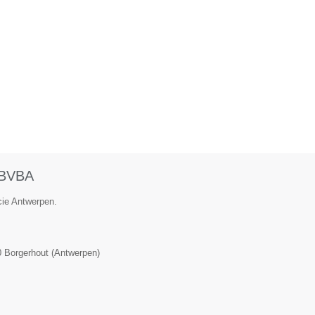
 BVBA
ncie Antwerpen.
0
Borgerhout
(
Antwerpen
)