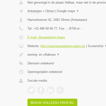
Niet gevestigd in de plaats Hallaar, maar wel in de provi
Antwerpen
»
Olmen
|
Google maps
▼
Hamsehoeven 42
,
2491
Olmen
(
Antwerpen
)
Tel:
+32 498 69 84 77
, Fax:
-
, BTW-nr:
-
E-mail › Bouwwerken Apers
Website:
http://www.bouwwerken-apers.be
|
Screenshot
woning- en villabouw
▼
Diensten onbekend
Openingstijden onbekend
Sociale media:
BEKIJK VOLLEDIG PROFIEL