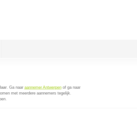
laar
. Ga naar
aannemer Antwerpen
of ga naar
 komen met meerdere aannemers tegelijk.
pen.