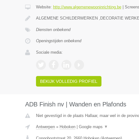
Website:
http://www.algemenewooninrichting.be
|
Screen
ALGEMENE SCHILDERWERKEN ,DECORATIE WERKE
Diensten onbekend
Openingstijden onbekend
Sociale media:
BEKIJK VOLLEDIG PROFIEL
ADB Finish nv | Wanden en Plafonds
Niet gevestigd in de plaats Hallaar, maar wel in de provi
Antwerpen
»
Hoboken
|
Google maps
▼
Congobootstraat 20
,
2660
Hoboken
(
Antwerpen
)