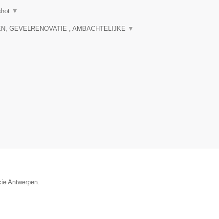
shot
▼
N, GEVELRENOVATIE , AMBACHTELIJKE
▼
ncie Antwerpen.