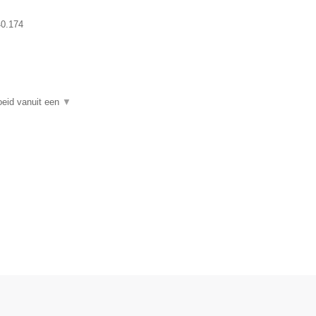
0.174
oeid vanuit een
▼