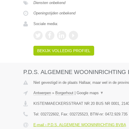
Diensten onbekend
Openingstijden onbekend
Sociale media:
BEKIJK VOLLEDIG PROFIEL
P.D.S. ALGEMENE WOONINRICHTING
Niet gevestigd in de plaats Hallaar, maar wel in de provi
Antwerpen
»
Borgerhout
|
Google maps
▼
KISTENMAECKERSSTRAAT NR 20 BUS NR 0001
,
214
Tel:
032722602
, Fax:
032725523
, BTW-nr:
0472.929.735
E-mail › P.D.S. ALGEMENE WOONINRICHTING BVBA