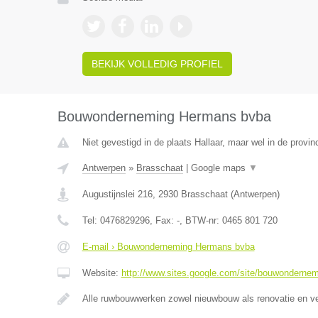
BEKIJK VOLLEDIG PROFIEL
Bouwonderneming Hermans bvba
Niet gevestigd in de plaats Hallaar, maar wel in de provi
Antwerpen
»
Brasschaat
|
Google maps
▼
Augustijnslei 216
,
2930
Brasschaat
(
Antwerpen
)
Tel:
0476829296
, Fax:
-
, BTW-nr:
0465 801 720
E-mail › Bouwonderneming Hermans bvba
Website:
http://www.sites.google.com/site/bouwonderne
Alle ruwbouwwerken zowel nieuwbouw als renovatie en