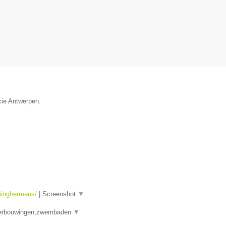
ncie Antwerpen.
minghermans/
|
Screenshot
▼
 verbouwingen,zwembaden
▼