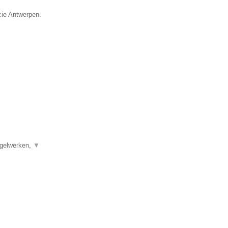
ncie Antwerpen.
egelwerken,
▼