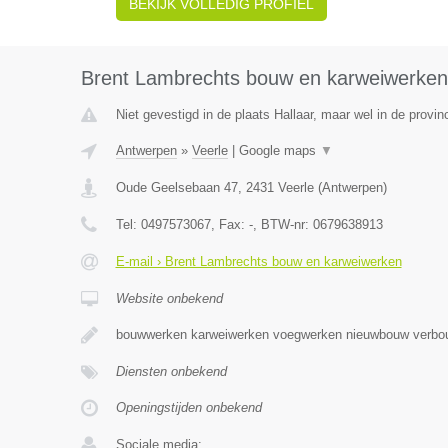
BEKIJK VOLLEDIG PROFIEL
Brent Lambrechts bouw en karweiwerken
Niet gevestigd in de plaats Hallaar, maar wel in de provi
Antwerpen
»
Veerle
|
Google maps
▼
Oude Geelsebaan 47
,
2431
Veerle
(
Antwerpen
)
Tel:
0497573067
, Fax:
-
, BTW-nr:
0679638913
E-mail › Brent Lambrechts bouw en karweiwerken
Website onbekend
bouwwerken karweiwerken voegwerken nieuwbouw verbo
Diensten onbekend
Openingstijden onbekend
Sociale media: