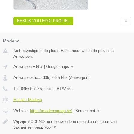
BEKIJK VOLLEDIG PROFIEL
Modeno
Niet gevestigd in de plaats Halle, maar wel in de provincie
Antwerpen.
Antwerpen
»
Niel
|
Google maps
▼
Antwerpsestraat 30b
,
2845
Niel
(
Antwerpen
)
Tel:
0456197245
, Fax:
-
, BTW-nr:
-
E-mail › Modeno
Website:
https://modenogroep.be/
|
Screenshot
▼
Wij zijn MODENO, een bouwonderneming die een team van
vakmensen bezit voor
▼