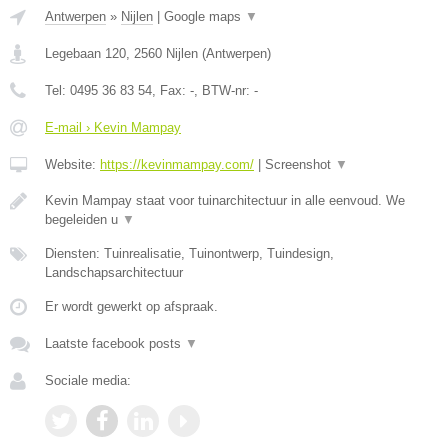
Antwerpen
»
Nijlen
|
Google maps
▼
Legebaan 120
,
2560
Nijlen
(
Antwerpen
)
Tel:
0495 36 83 54
, Fax:
-
, BTW-nr:
-
E-mail › Kevin Mampay
Website:
https://kevinmampay.com/
|
Screenshot
▼
Kevin Mampay staat voor tuinarchitectuur in alle eenvoud. We
begeleiden u
▼
Diensten: Tuinrealisatie, Tuinontwerp, Tuindesign,
Landschapsarchitectuur
Er wordt gewerkt op afspraak.
Laatste facebook posts
▼
Sociale media: