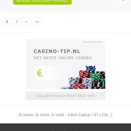
BEKIJK VOLLEDIG PROFIEL
1
2
»
»»
Uw advertentie hier? Mail ons
Ik kwam, ik zocht, ik vond - Julius Caesar / 47 v.Chr. ;)