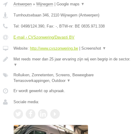
Antwerpen
»
Wijnegem
|
Google maps
▼
Turnhoutsebaan 346
,
2110
Wijnegem
(
Antwerpen
)
Tel:
0498/124.390
, Fax:
-
, BTW-nr:
BE 0835.971.338
E-mail › CVSzonwering/Davasti BV
Website:
http://www.cvszonwering.be
|
Screenshot
▼
Met reeds meer dan 25 jaar ervaring zijn wij een begrip in de sector.
▼
Rolluiken, Zonnetenten, Screens, Beweegbare
Terrasoverkappingen, Outdoor
▼
Er wordt gewerkt op afspraak.
Sociale media: