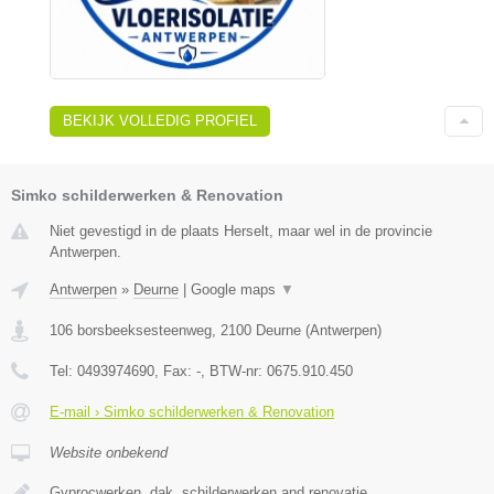
BEKIJK VOLLEDIG PROFIEL
Simko schilderwerken & Renovation
Niet gevestigd in de plaats Herselt, maar wel in de provincie
Antwerpen.
Antwerpen
»
Deurne
|
Google maps
▼
106 borsbeeksesteenweg
,
2100
Deurne
(
Antwerpen
)
Tel:
0493974690
, Fax:
-
, BTW-nr:
0675.910.450
E-mail › Simko schilderwerken & Renovation
Website onbekend
Gyprocwerken, dak, schilderwerken and renovatie