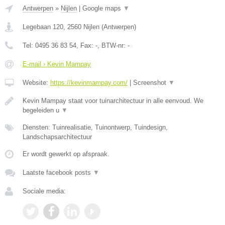
Antwerpen
»
Nijlen
|
Google maps
▼
Legebaan 120
,
2560
Nijlen
(
Antwerpen
)
Tel:
0495 36 83 54
, Fax:
-
, BTW-nr:
-
E-mail › Kevin Mampay
Website:
https://kevinmampay.com/
|
Screenshot
▼
Kevin Mampay staat voor tuinarchitectuur in alle eenvoud. We
begeleiden u
▼
Diensten: Tuinrealisatie, Tuinontwerp, Tuindesign,
Landschapsarchitectuur
Er wordt gewerkt op afspraak.
Laatste facebook posts
▼
Sociale media: