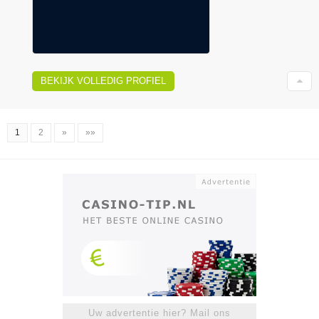
BEKIJK VOLLEDIG PROFIEL
1
2
»
»»
Uw advertentie hier? Mail ons