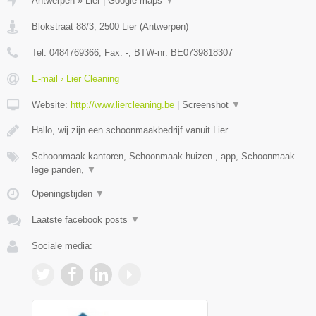
Antwerpen
»
Lier
|
Google maps
▼
Blokstraat 88/3
,
2500
Lier
(
Antwerpen
)
Tel:
0484769366
, Fax:
-
, BTW-nr:
BE0739818307
E-mail › Lier Cleaning
Website:
http://www.liercleaning.be
|
Screenshot
▼
Hallo, wij zijn een schoonmaakbedrijf vanuit Lier
Schoonmaak kantoren, Schoonmaak huizen , app, Schoonmaak
lege panden,
▼
Openingstijden
▼
Laatste facebook posts
▼
Sociale media: