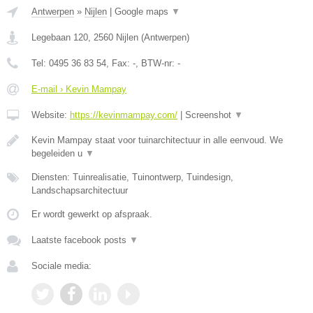
Antwerpen
»
Nijlen
|
Google maps
▼
Legebaan 120
,
2560
Nijlen
(
Antwerpen
)
Tel:
0495 36 83 54
, Fax:
-
, BTW-nr:
-
E-mail › Kevin Mampay
Website:
https://kevinmampay.com/
|
Screenshot
▼
Kevin Mampay staat voor tuinarchitectuur in alle eenvoud. We
begeleiden u
▼
Diensten: Tuinrealisatie, Tuinontwerp, Tuindesign,
Landschapsarchitectuur
Er wordt gewerkt op afspraak.
Laatste facebook posts
▼
Sociale media: