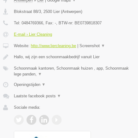
Antwerpen
»
Lier
|
Google maps
▼
Blokstraat 88/3
,
2500
Lier
(
Antwerpen
)
Tel:
0484769366
, Fax:
-
, BTW-nr:
BE0739818307
E-mail › Lier Cleaning
Website:
http://www.liercleaning.be
|
Screenshot
▼
Hallo, wij zijn een schoonmaakbedrijf vanuit Lier
Schoonmaak kantoren, Schoonmaak huizen , app, Schoonmaak
lege panden,
▼
Openingstijden
▼
Laatste facebook posts
▼
Sociale media: