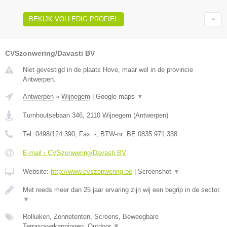
BEKIJK VOLLEDIG PROFIEL
CVSzonwering/Davasti BV
Niet gevestigd in de plaats Hove, maar wel in de provincie
Antwerpen.
Antwerpen
»
Wijnegem
|
Google maps
▼
Turnhoutsebaan 346
,
2110
Wijnegem
(
Antwerpen
)
Tel:
0498/124.390
, Fax:
-
, BTW-nr:
BE 0835.971.338
E-mail › CVSzonwering/Davasti BV
Website:
http://www.cvszonwering.be
|
Screenshot
▼
Met reeds meer dan 25 jaar ervaring zijn wij een begrip in de sector.
▼
Rolluiken, Zonnetenten, Screens, Beweegbare
Terrasoverkappingen, Outdoor
▼