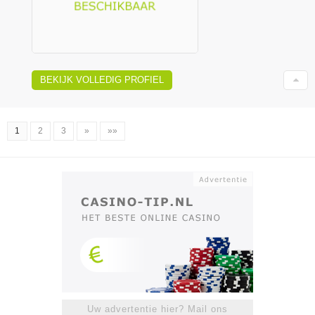
BEKIJK VOLLEDIG PROFIEL
1
2
3
»
»»
Uw advertentie hier? Mail ons