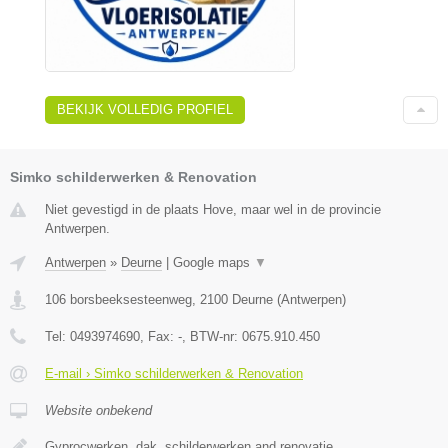
BEKIJK VOLLEDIG PROFIEL
Simko schilderwerken & Renovation
Niet gevestigd in de plaats Hove, maar wel in de provincie
Antwerpen.
Antwerpen
»
Deurne
|
Google maps
▼
106 borsbeeksesteenweg
,
2100
Deurne
(
Antwerpen
)
Tel:
0493974690
, Fax:
-
, BTW-nr:
0675.910.450
E-mail › Simko schilderwerken & Renovation
Website onbekend
Gyprocwerken, dak, schilderwerken and renovatie