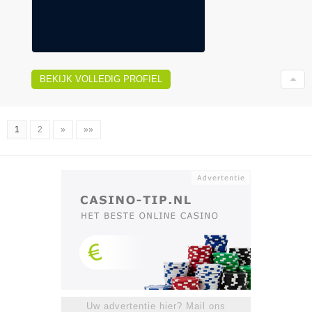
BEKIJK VOLLEDIG PROFIEL
1
2
»
»»
Uw advertentie hier? Mail ons