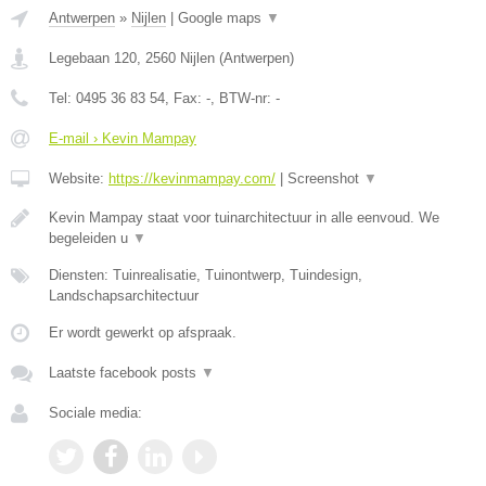
Antwerpen
»
Nijlen
|
Google maps
▼
Legebaan 120
,
2560
Nijlen
(
Antwerpen
)
Tel:
0495 36 83 54
, Fax:
-
, BTW-nr:
-
E-mail › Kevin Mampay
Website:
https://kevinmampay.com/
|
Screenshot
▼
Kevin Mampay staat voor tuinarchitectuur in alle eenvoud. We
begeleiden u
▼
Diensten: Tuinrealisatie, Tuinontwerp, Tuindesign,
Landschapsarchitectuur
Er wordt gewerkt op afspraak.
Laatste facebook posts
▼
Sociale media: