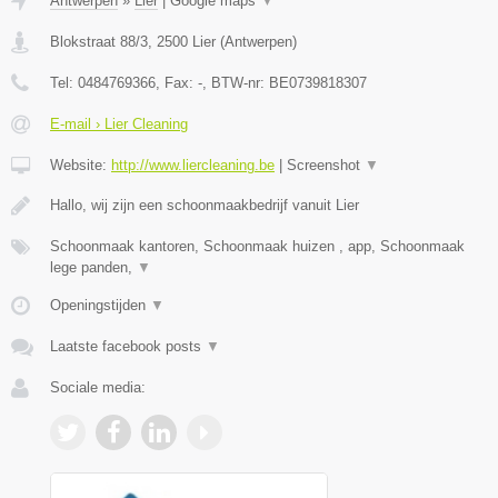
Antwerpen
»
Lier
|
Google maps
▼
Blokstraat 88/3
,
2500
Lier
(
Antwerpen
)
Tel:
0484769366
, Fax:
-
, BTW-nr:
BE0739818307
E-mail › Lier Cleaning
Website:
http://www.liercleaning.be
|
Screenshot
▼
Hallo, wij zijn een schoonmaakbedrijf vanuit Lier
Schoonmaak kantoren, Schoonmaak huizen , app, Schoonmaak
lege panden,
▼
Openingstijden
▼
Laatste facebook posts
▼
Sociale media: