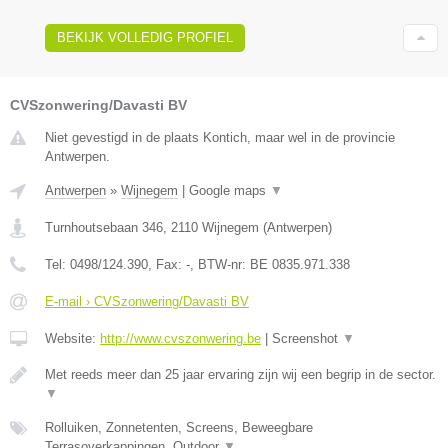
BEKIJK VOLLEDIG PROFIEL
CVSzonwering/Davasti BV
Niet gevestigd in de plaats Kontich, maar wel in de provincie
Antwerpen.
Antwerpen
»
Wijnegem
|
Google maps
▼
Turnhoutsebaan 346
,
2110
Wijnegem
(
Antwerpen
)
Tel:
0498/124.390
, Fax:
-
, BTW-nr:
BE 0835.971.338
E-mail › CVSzonwering/Davasti BV
Website:
http://www.cvszonwering.be
|
Screenshot
▼
Met reeds meer dan 25 jaar ervaring zijn wij een begrip in de sector.
▼
Rolluiken, Zonnetenten, Screens, Beweegbare
Terrasoverkappingen, Outdoor
▼