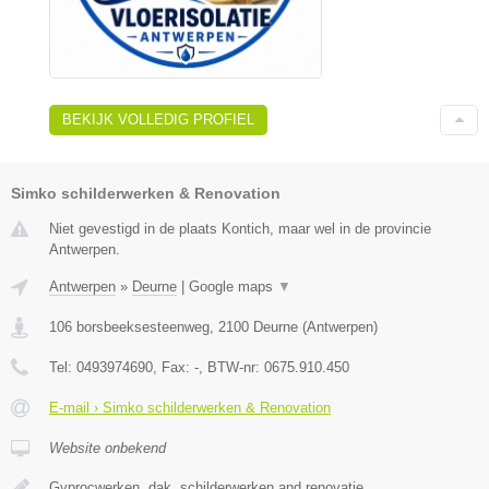
BEKIJK VOLLEDIG PROFIEL
Simko schilderwerken & Renovation
Niet gevestigd in de plaats Kontich, maar wel in de provincie
Antwerpen.
Antwerpen
»
Deurne
|
Google maps
▼
106 borsbeeksesteenweg
,
2100
Deurne
(
Antwerpen
)
Tel:
0493974690
, Fax:
-
, BTW-nr:
0675.910.450
E-mail › Simko schilderwerken & Renovation
Website onbekend
Gyprocwerken, dak, schilderwerken and renovatie