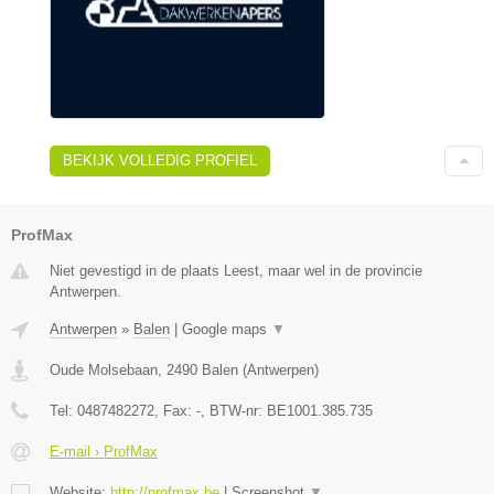
BEKIJK VOLLEDIG PROFIEL
ProfMax
Niet gevestigd in de plaats Leest, maar wel in de provincie
Antwerpen.
Antwerpen
»
Balen
|
Google maps
▼
Oude Molsebaan
,
2490
Balen
(
Antwerpen
)
Tel:
0487482272
, Fax:
-
, BTW-nr:
BE1001.385.735
E-mail › ProfMax
Website:
http://profmax.be
|
Screenshot
▼