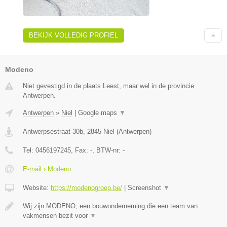
BEKIJK VOLLEDIG PROFIEL
Modeno
Niet gevestigd in de plaats Leest, maar wel in de provincie
Antwerpen.
Antwerpen
»
Niel
|
Google maps
▼
Antwerpsestraat 30b
,
2845
Niel
(
Antwerpen
)
Tel:
0456197245
, Fax:
-
, BTW-nr:
-
E-mail › Modeno
Website:
https://modenogroep.be/
|
Screenshot
▼
Wij zijn MODENO, een bouwonderneming die een team van
vakmensen bezit voor
▼