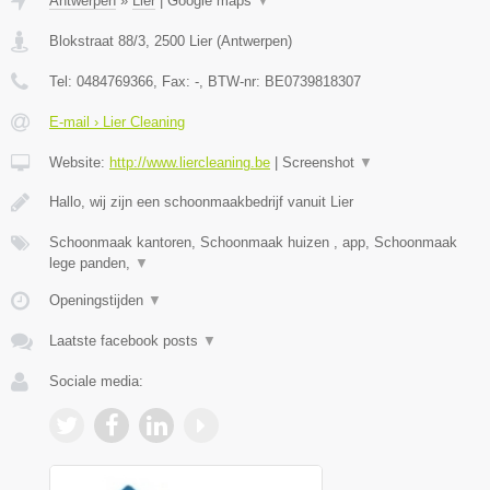
Antwerpen
»
Lier
|
Google maps
▼
Blokstraat 88/3
,
2500
Lier
(
Antwerpen
)
Tel:
0484769366
, Fax:
-
, BTW-nr:
BE0739818307
E-mail › Lier Cleaning
Website:
http://www.liercleaning.be
|
Screenshot
▼
Hallo, wij zijn een schoonmaakbedrijf vanuit Lier
Schoonmaak kantoren, Schoonmaak huizen , app, Schoonmaak
lege panden,
▼
Openingstijden
▼
Laatste facebook posts
▼
Sociale media: