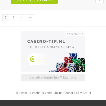
BEKIJK VOLLEDIG PROFIEL
1
2
»
»»
Uw advertentie hier? Mail ons
Ik kwam, ik zocht, ik vond - Julius Caesar / 47 v.Chr. ;)