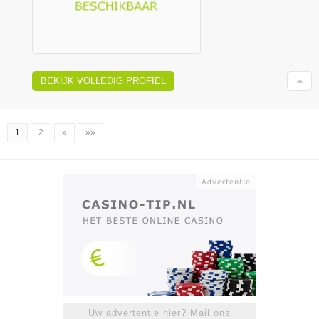
BEKIJK VOLLEDIG PROFIEL
1
2
»
»»
Uw advertentie hier? Mail ons