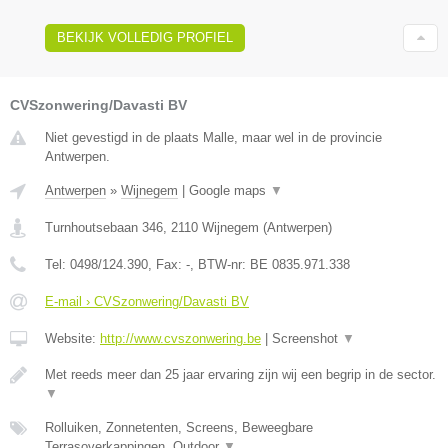
BEKIJK VOLLEDIG PROFIEL
CVSzonwering/Davasti BV
Niet gevestigd in de plaats Malle, maar wel in de provincie
Antwerpen.
Antwerpen
»
Wijnegem
|
Google maps
▼
Turnhoutsebaan 346
,
2110
Wijnegem
(
Antwerpen
)
Tel:
0498/124.390
, Fax:
-
, BTW-nr:
BE 0835.971.338
E-mail › CVSzonwering/Davasti BV
Website:
http://www.cvszonwering.be
|
Screenshot
▼
Met reeds meer dan 25 jaar ervaring zijn wij een begrip in de sector.
▼
Rolluiken, Zonnetenten, Screens, Beweegbare
Terrasoverkappingen, Outdoor
▼