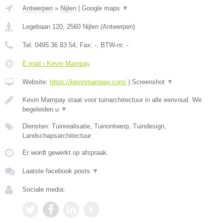
Antwerpen
»
Nijlen
|
Google maps
▼
Legebaan 120
,
2560
Nijlen
(
Antwerpen
)
Tel:
0495 36 83 54
, Fax:
-
, BTW-nr:
-
E-mail › Kevin Mampay
Website:
https://kevinmampay.com/
|
Screenshot
▼
Kevin Mampay staat voor tuinarchitectuur in alle eenvoud. We
begeleiden u
▼
Diensten: Tuinrealisatie, Tuinontwerp, Tuindesign,
Landschapsarchitectuur
Er wordt gewerkt op afspraak.
Laatste facebook posts
▼
Sociale media: