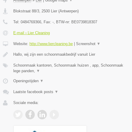
Antwerpen
»
Lier
|
Google maps
▼
Blokstraat 88/3
,
2500
Lier
(
Antwerpen
)
Tel:
0484769366
, Fax:
-
, BTW-nr:
BE0739818307
E-mail › Lier Cleaning
Website:
http://www.liercleaning.be
|
Screenshot
▼
Hallo, wij zijn een schoonmaakbedrijf vanuit Lier
Schoonmaak kantoren, Schoonmaak huizen , app, Schoonmaak
lege panden,
▼
Openingstijden
▼
Laatste facebook posts
▼
Sociale media: