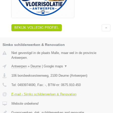
BEKIJK VOLLEDIG PROFIEL
Simko schilderwerken & Renovation
Niet gevestigd in de plaats Malle, maar wel in de provincie
Antwerpen.
Antwerpen
»
Deurne
|
Google maps
▼
106 borsbeeksesteenweg
,
2100
Deurne
(
Antwerpen
)
Tel:
0493974690
, Fax:
-
, BTW-nr:
0675.910.450
E-mail › Simko schilderwerken & Renovation
Website onbekend
Gyprocwerken, dak, schilderwerken and renovatie