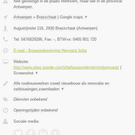
Niet gevestigd in de plaats Merksem, maar wel in de provincie
Antwerpen.
Antwerpen
»
Brasschaat
|
Google maps
▼
Augustijnslei 216
,
2930
Brasschaat
(
Antwerpen
)
Tel:
0476829296
, Fax:
-
, BTW-nr:
0465 801 720
E-mail › Bouwonderneming Hermans bvba
Website:
http://www.sites.google.com/site/bouwonderneminghermans/
|
Screenshot
▼
Alle ruwbouwwerken zowel nieuwbouw als renovatie en
verbouwingen,zwembaden
▼
Diensten onbekend
Openingstijden onbekend
Sociale media: