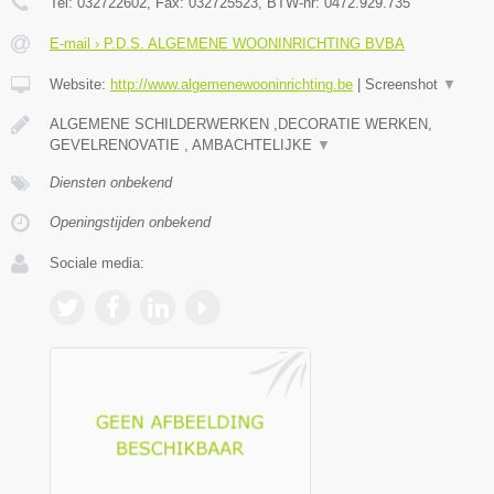
Tel:
032722602
, Fax:
032725523
, BTW-nr:
0472.929.735
E-mail › P.D.S. ALGEMENE WOONINRICHTING BVBA
Website:
http://www.algemenewooninrichting.be
|
Screenshot
▼
ALGEMENE SCHILDERWERKEN ,DECORATIE WERKEN,
GEVELRENOVATIE , AMBACHTELIJKE
▼
Diensten onbekend
Openingstijden onbekend
Sociale media: