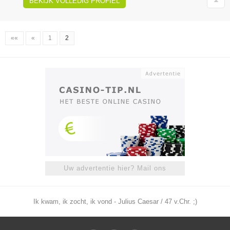
BEKIJK VOLLEDIG PROFIEL
««
«
1
2
Uw advertentie hier? Mail ons
Ik kwam, ik zocht, ik vond - Julius Caesar / 47 v.Chr. ;)