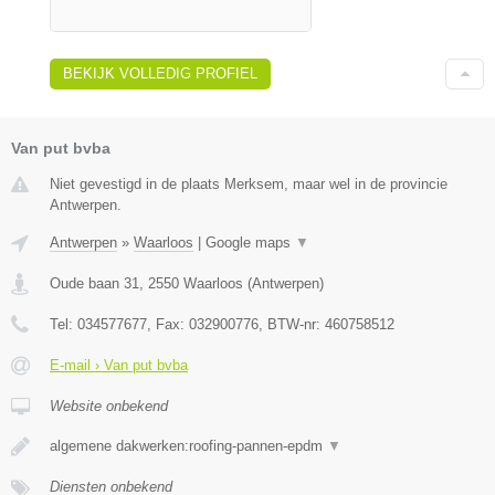
BEKIJK VOLLEDIG PROFIEL
Van put bvba
Niet gevestigd in de plaats Merksem, maar wel in de provincie
Antwerpen.
Antwerpen
»
Waarloos
|
Google maps
▼
Oude baan 31
,
2550
Waarloos
(
Antwerpen
)
Tel:
034577677
, Fax:
032900776
, BTW-nr:
460758512
E-mail › Van put bvba
Website onbekend
algemene dakwerken:roofing-pannen-epdm
▼
Diensten onbekend