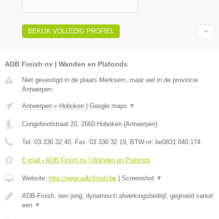
BEKIJK VOLLEDIG PROFIEL
ADB Finish nv | Wanden en Plafonds
Niet gevestigd in de plaats Merksem, maar wel in de provincie
Antwerpen.
Antwerpen
»
Hoboken
|
Google maps
▼
Congobootstraat 20
,
2660
Hoboken
(
Antwerpen
)
Tel:
03 336 32 40
, Fax:
03 336 32 19
, BTW-nr:
be0831.040.174
E-mail › ADB Finish nv | Wanden en Plafonds
Website:
http://www.adb-finish.be
|
Screenshot
▼
ADB-Finish, een jong, dynamisch afwerkingsbedrijf, gegroeid vanuit
een
▼