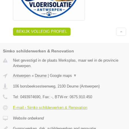
BEKIJK VOLLEDIG PROFIEL
Simko schilderwerken & Renovation
Niet gevestigd in de plaats Merksplas, maar wel in de provincie
Antwerpen.
Antwerpen
»
Deurne
|
Google maps
▼
106 borsbeeksesteenweg
,
2100
Deurne
(
Antwerpen
)
Tel:
0493974690
, Fax:
-
, BTW-nr:
0675.910.450
E-mail › Simko schilderwerken & Renovation
Website onbekend
Gyprocwerken, dak, schilderwerken and renovatie