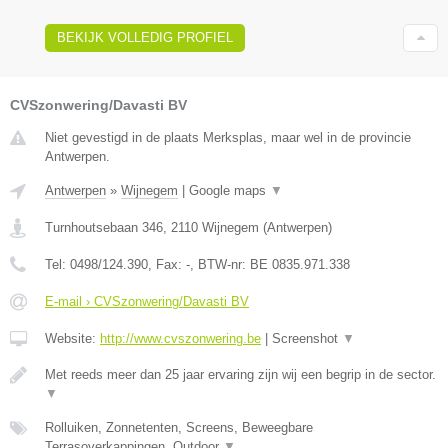
BEKIJK VOLLEDIG PROFIEL
CVSzonwering/Davasti BV
Niet gevestigd in de plaats Merksplas, maar wel in de provincie
Antwerpen.
Antwerpen
»
Wijnegem
|
Google maps
▼
Turnhoutsebaan 346
,
2110
Wijnegem
(
Antwerpen
)
Tel:
0498/124.390
, Fax:
-
, BTW-nr:
BE 0835.971.338
E-mail › CVSzonwering/Davasti BV
Website:
http://www.cvszonwering.be
|
Screenshot
▼
Met reeds meer dan 25 jaar ervaring zijn wij een begrip in de sector.
▼
Rolluiken, Zonnetenten, Screens, Beweegbare
Terrasoverkappingen, Outdoor
▼