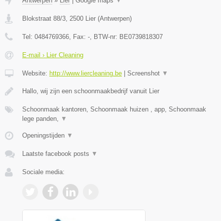
Antwerpen
»
Lier
|
Google maps
▼
Blokstraat 88/3
,
2500
Lier
(
Antwerpen
)
Tel:
0484769366
, Fax:
-
, BTW-nr:
BE0739818307
E-mail › Lier Cleaning
Website:
http://www.liercleaning.be
|
Screenshot
▼
Hallo, wij zijn een schoonmaakbedrijf vanuit Lier
Schoonmaak kantoren, Schoonmaak huizen , app, Schoonmaak
lege panden,
▼
Openingstijden
▼
Laatste facebook posts
▼
Sociale media: