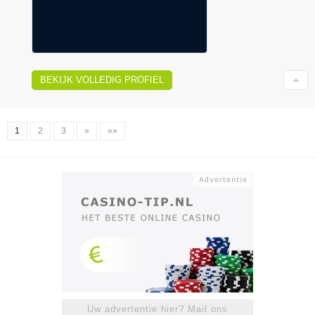
BEKIJK VOLLEDIG PROFIEL
1
2
3
»
»»
Uw advertentie hier? Mail ons