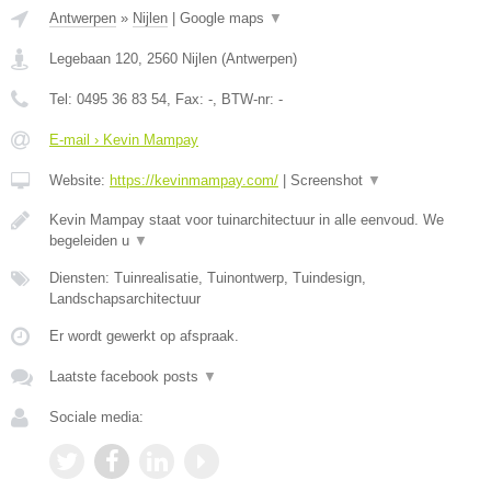
Antwerpen
»
Nijlen
|
Google maps
▼
Legebaan 120
,
2560
Nijlen
(
Antwerpen
)
Tel:
0495 36 83 54
, Fax:
-
, BTW-nr:
-
E-mail › Kevin Mampay
Website:
https://kevinmampay.com/
|
Screenshot
▼
Kevin Mampay staat voor tuinarchitectuur in alle eenvoud. We
begeleiden u
▼
Diensten: Tuinrealisatie, Tuinontwerp, Tuindesign,
Landschapsarchitectuur
Er wordt gewerkt op afspraak.
Laatste facebook posts
▼
Sociale media: