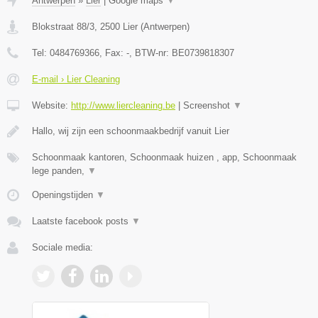
Antwerpen
»
Lier
|
Google maps
▼
Blokstraat 88/3
,
2500
Lier
(
Antwerpen
)
Tel:
0484769366
, Fax:
-
, BTW-nr:
BE0739818307
E-mail › Lier Cleaning
Website:
http://www.liercleaning.be
|
Screenshot
▼
Hallo, wij zijn een schoonmaakbedrijf vanuit Lier
Schoonmaak kantoren, Schoonmaak huizen , app, Schoonmaak
lege panden,
▼
Openingstijden
▼
Laatste facebook posts
▼
Sociale media: