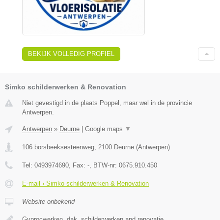
BEKIJK VOLLEDIG PROFIEL
Simko schilderwerken & Renovation
Niet gevestigd in de plaats Poppel, maar wel in de provincie
Antwerpen.
Antwerpen
»
Deurne
|
Google maps
▼
106 borsbeeksesteenweg
,
2100
Deurne
(
Antwerpen
)
Tel:
0493974690
, Fax:
-
, BTW-nr:
0675.910.450
E-mail › Simko schilderwerken & Renovation
Website onbekend
Gyprocwerken, dak, schilderwerken and renovatie