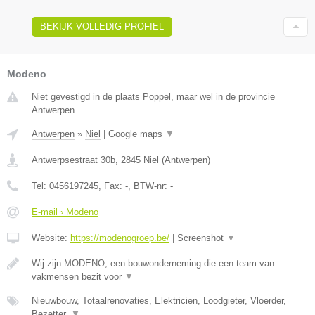
BEKIJK VOLLEDIG PROFIEL
Modeno
Niet gevestigd in de plaats Poppel, maar wel in de provincie
Antwerpen.
Antwerpen
»
Niel
|
Google maps
▼
Antwerpsestraat 30b
,
2845
Niel
(
Antwerpen
)
Tel:
0456197245
, Fax:
-
, BTW-nr:
-
E-mail › Modeno
Website:
https://modenogroep.be/
|
Screenshot
▼
Wij zijn MODENO, een bouwonderneming die een team van
vakmensen bezit voor
▼
Nieuwbouw, Totaalrenovaties, Elektricien, Loodgieter, Vloerder,
Bezetter,
▼