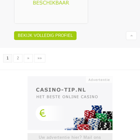
BEKIJK VOLLEDIG PROFIEL
1
2
»
»»
Uw advertentie hier? Mail ons