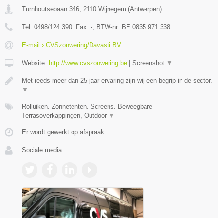
Turnhoutsebaan 346
,
2110
Wijnegem
(
Antwerpen
)
Tel:
0498/124.390
, Fax:
-
, BTW-nr:
BE 0835.971.338
E-mail › CVSzonwering/Davasti BV
Website:
http://www.cvszonwering.be
|
Screenshot
▼
Met reeds meer dan 25 jaar ervaring zijn wij een begrip in de sector.
▼
Rolluiken, Zonnetenten, Screens, Beweegbare
Terrasoverkappingen, Outdoor
▼
Er wordt gewerkt op afspraak.
Sociale media: