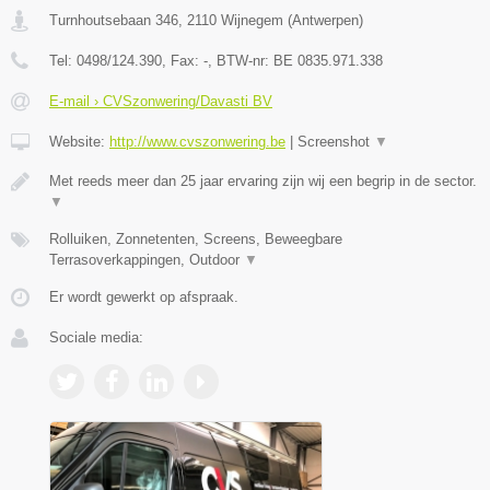
Turnhoutsebaan 346
,
2110
Wijnegem
(
Antwerpen
)
Tel:
0498/124.390
, Fax:
-
, BTW-nr:
BE 0835.971.338
E-mail › CVSzonwering/Davasti BV
Website:
http://www.cvszonwering.be
|
Screenshot
▼
Met reeds meer dan 25 jaar ervaring zijn wij een begrip in de sector.
▼
Rolluiken, Zonnetenten, Screens, Beweegbare
Terrasoverkappingen, Outdoor
▼
Er wordt gewerkt op afspraak.
Sociale media: