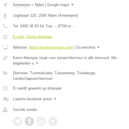
Antwerpen
»
Nijlen
|
Google maps
▼
Legebaan 120
,
2560
Nijlen
(
Antwerpen
)
Tel:
0495 36 83 54
, Fax:
-
, BTW-nr:
-
E-mail › Kevin Mampay
Website:
https://kevinmampay.com/
|
Screenshot
▼
Kevin Mampay staat voor tuinarchitectuur in alle eenvoud. We
begeleiden u
▼
Diensten: Tuinrealisatie, Tuinontwerp, Tuindesign,
Landschapsarchitectuur
Er wordt gewerkt op afspraak.
Laatste facebook posts
▼
Sociale media: