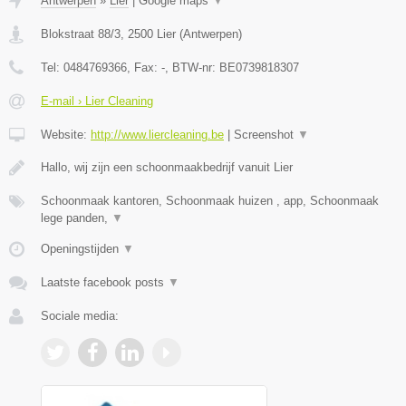
Antwerpen
»
Lier
|
Google maps
▼
Blokstraat 88/3
,
2500
Lier
(
Antwerpen
)
Tel:
0484769366
, Fax:
-
, BTW-nr:
BE0739818307
E-mail › Lier Cleaning
Website:
http://www.liercleaning.be
|
Screenshot
▼
Hallo, wij zijn een schoonmaakbedrijf vanuit Lier
Schoonmaak kantoren, Schoonmaak huizen , app, Schoonmaak
lege panden,
▼
Openingstijden
▼
Laatste facebook posts
▼
Sociale media: