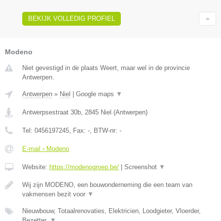
BEKIJK VOLLEDIG PROFIEL
Modeno
Niet gevestigd in de plaats Weert, maar wel in de provincie
Antwerpen.
Antwerpen
»
Niel
|
Google maps
▼
Antwerpsestraat 30b
,
2845
Niel
(
Antwerpen
)
Tel:
0456197245
, Fax:
-
, BTW-nr:
-
E-mail › Modeno
Website:
https://modenogroep.be/
|
Screenshot
▼
Wij zijn MODENO, een bouwonderneming die een team van
vakmensen bezit voor
▼
Nieuwbouw, Totaalrenovaties, Elektricien, Loodgieter, Vloerder,
Bezetter,
▼