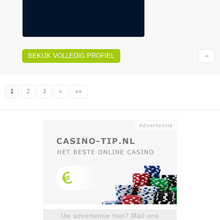
BEKIJK VOLLEDIG PROFIEL
1
2
3
»
»»
Uw advertentie hier? Mail ons