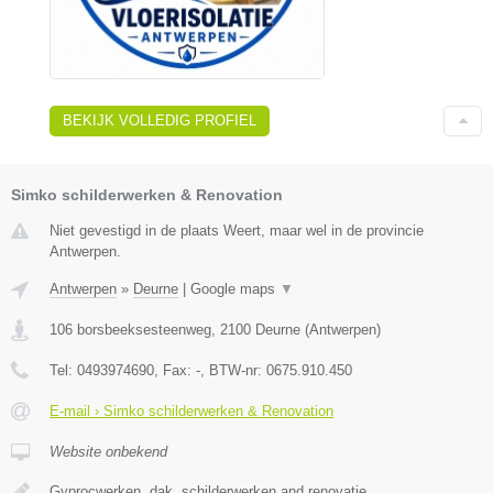
BEKIJK VOLLEDIG PROFIEL
Simko schilderwerken & Renovation
Niet gevestigd in de plaats Weert, maar wel in de provincie
Antwerpen.
Antwerpen
»
Deurne
|
Google maps
▼
106 borsbeeksesteenweg
,
2100
Deurne
(
Antwerpen
)
Tel:
0493974690
, Fax:
-
, BTW-nr:
0675.910.450
E-mail › Simko schilderwerken & Renovation
Website onbekend
Gyprocwerken, dak, schilderwerken and renovatie