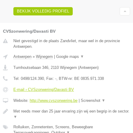
BEKIJK VOLLEDIG PROFIEL
CVSzonwering/Davasti BV
Niet gevestigd in de plaats Zandvliet, maar wel in de provincie
Antwerpen.
Antwerpen
»
Wijnegem
|
Google maps
▼
Turnhoutsebaan 346
,
2110
Wijnegem
(
Antwerpen
)
Tel:
0498/124.390
, Fax:
-
, BTW-nr:
BE 0835.971.338
E-mail › CVSzonwering/Davasti BV
Website:
http://www.cvszonwering.be
|
Screenshot
▼
Met reeds meer dan 25 jaar ervaring zijn wij een begrip in de sector.
▼
Rolluiken, Zonnetenten, Screens, Beweegbare
Terrasoverkappingen, Outdoor
▼