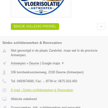
BEKIJK VOLLEDIG PROFIEL
Simko schilderwerken & Renovation
Niet gevestigd in de plaats Zandvliet, maar wel in de provincie
Antwerpen.
Antwerpen
»
Deurne
|
Google maps
▼
106 borsbeeksesteenweg
,
2100
Deurne
(
Antwerpen
)
Tel:
0493974690
, Fax:
-
, BTW-nr:
0675.910.450
E-mail › Simko schilderwerken & Renovation
Website onbekend
Gyprocwerken, dak, schilderwerken and renovatie