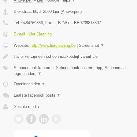
Antwerpen
»
Lier
|
Google maps
▼
Blokstraat 88/3
,
2500
Lier
(
Antwerpen
)
Tel:
0484769366
, Fax:
-
, BTW-nr:
BE0739818307
E-mail › Lier Cleaning
Website:
http://www.liercleaning.be
|
Screenshot
▼
Hallo, wij zijn een schoonmaakbedrijf vanuit Lier
Schoonmaak kantoren, Schoonmaak huizen , app, Schoonmaak
lege panden,
▼
Openingstijden
▼
Laatste facebook posts
▼
Sociale media: