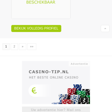
BEKIJK VOLLEDIG PROFIEL
1
2
»
»»
Uw advertentie hier? Mail ons