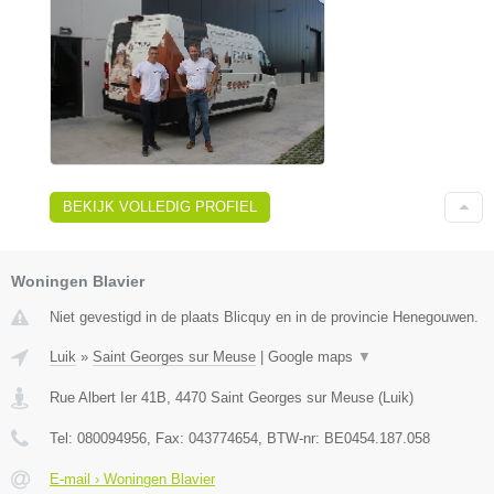
BEKIJK VOLLEDIG PROFIEL
Woningen Blavier
Niet gevestigd in de plaats Blicquy en in de provincie Henegouwen.
Luik
»
Saint Georges sur Meuse
|
Google maps
▼
Rue Albert Ier 41B
,
4470
Saint Georges sur Meuse
(
Luik
)
Tel:
080094956
, Fax:
043774654
, BTW-nr:
BE0454.187.058
E-mail › Woningen Blavier