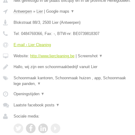
Niet gevestigd in de plaats Blicquy en in de provincie Henegouwen.
Antwerpen
»
Lier
|
Google maps
▼
Blokstraat 88/3
,
2500
Lier
(
Antwerpen
)
Tel:
0484769366
, Fax:
-
, BTW-nr:
BE0739818307
E-mail › Lier Cleaning
Website:
http://www.liercleaning.be
|
Screenshot
▼
Hallo, wij zijn een schoonmaakbedrijf vanuit Lier
Schoonmaak kantoren, Schoonmaak huizen , app, Schoonmaak
lege panden,
▼
Openingstijden
▼
Laatste facebook posts
▼
Sociale media: