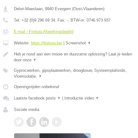
Delori-Maeslaan
,
9940
Evergem
(
Oost-Vlaanderen
)
Tel:
+32 (0)9 296 69 34
, Fax:
-
, BTW-nr:
0746.973.937
E-mail › Finitura Afwerkingsbedrijf
Website:
https://finitura.be/
|
Screenshot
▼
Heb je nood aan een mooie en duurzame oplossing? Laat je leiden
door onze
▼
Gyprocwerken, gipsplaatwerken, droogbouw, Systeemplafonds,
Vloerisolatie,
▼
Openingstijden onbekend
Laatste facebook posts
▼
|
Introductie video
▼
Sociale media: