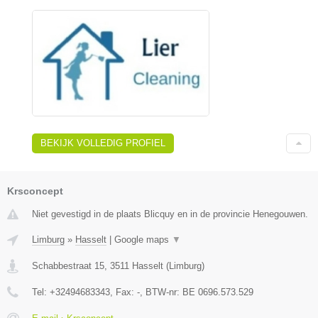
BEKIJK VOLLEDIG PROFIEL
Krsconcept
Niet gevestigd in de plaats Blicquy en in de provincie Henegouwen.
Limburg
»
Hasselt
|
Google maps
▼
Schabbestraat 15
,
3511
Hasselt
(
Limburg
)
Tel:
+32494683343
, Fax:
-
, BTW-nr:
BE 0696.573.529