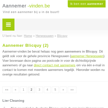
Ik ben een
aannemer
Aannemer
-vinden.be
Vind een aannemer bij u in de buurt!
U bent nu hier:
Home
»
Henegouwen
»
Blicquy
Aannemer Blicquy (2)
Aannemer-vinden.be bevat helaas nog geen
aannemers in Blicquy
. Dit
geldt ook voor de gehele provincie Henegouwen (
aannemer Henegouwen
).
Voer bovenaan deze pagina uw postcode in voor de dichtstbijzijnde
aannemers of ga naar
direct contact met aannemers
om via één e-mail in
contact te komen met meerdere aannemers tegelijk. Hieronder worden nu
overige resultaten getoond.
««
«
1
2
3
4
5
»
»»
Lier Cleaning