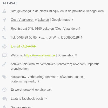
ALFAVAF
Niet gevestigd in de plaats Blicquy en in de provincie Henegouwen.
Oost-Vlaanderen
»
Lokeren
|
Google maps
▼
Rechtstraat 345
,
9160
Lokeren
(
Oost-Vlaanderen
)
Tel:
0468 29 00 85
, Fax:
-
, BTW-nr:
BE0898011944
E-mail › ALFAVAF
Website:
https://www.alfavaf.be
|
Screenshot
▼
bouwen; nieuwbouw; verbouwen; renoveren; afwerken; reparatie;
grondwerken
nieuwbouw, verbouwing, renovatie, afwerken, daken,
buitenschrijnwerk,
▼
Er wordt gewerkt op afspraak.
Laatste facebook posts
▼
Sociale media: