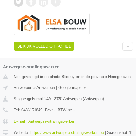
BEKIJK VOLLEDIG PROFIEL
Antwerpse-stralingswerken
Niet gevestigd in de plaats Blicquy en in de provincie Henegouwen.
Antwerpen
»
Antwerpen
|
Google maps
▼
Stijgbeugelstraat 24A
,
2020
Antwerpen
(
Antwerpen
)
Tel:
0486151849
, Fax:
-
, BTW-nr:
-
E-mail › Antwerpse-stralingswerken
Website:
https://www.antwerpse-stralingswerken.be
|
Screenshot
▼