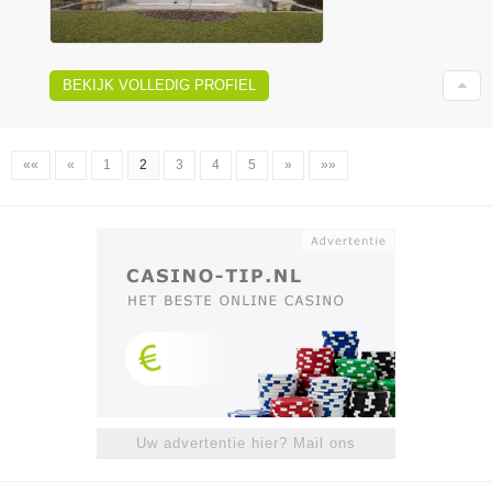
BEKIJK VOLLEDIG PROFIEL
««
«
1
2
3
4
5
»
»»
Uw advertentie hier? Mail ons