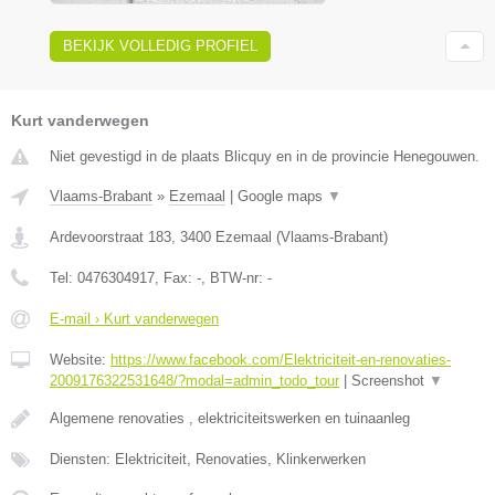
BEKIJK VOLLEDIG PROFIEL
Kurt vanderwegen
Niet gevestigd in de plaats Blicquy en in de provincie Henegouwen.
Vlaams-Brabant
»
Ezemaal
|
Google maps
▼
Ardevoorstraat 183
,
3400
Ezemaal
(
Vlaams-Brabant
)
Tel:
0476304917
, Fax:
-
, BTW-nr:
-
E-mail › Kurt vanderwegen
Website:
https://www.facebook.com/Elektriciteit-en-renovaties-
2009176322531648/?modal=admin_todo_tour
|
Screenshot
▼
Algemene renovaties , elektriciteitswerken en tuinaanleg
Diensten: Elektriciteit, Renovaties, Klinkerwerken