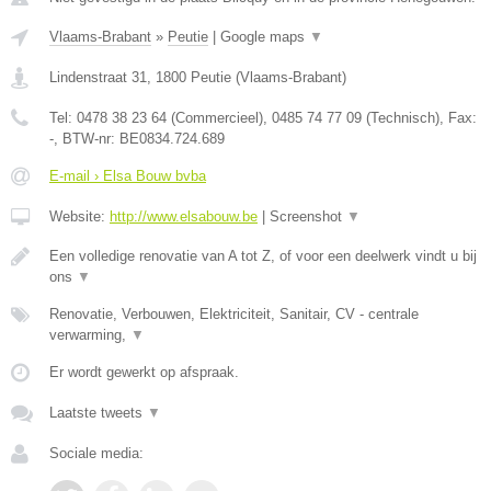
Vlaams-Brabant
»
Peutie
|
Google maps
▼
Lindenstraat 31
,
1800
Peutie
(
Vlaams-Brabant
)
Tel:
0478 38 23 64 (Commercieel), 0485 74 77 09 (Technisch)
, Fax:
-
, BTW-nr:
BE0834.724.689
E-mail › Elsa Bouw bvba
Website:
http://www.elsabouw.be
|
Screenshot
▼
Een volledige renovatie van A tot Z, of voor een deelwerk vindt u bij
ons
▼
Renovatie, Verbouwen, Elektriciteit, Sanitair, CV - centrale
verwarming,
▼
Er wordt gewerkt op afspraak.
Laatste tweets
▼
Sociale media: