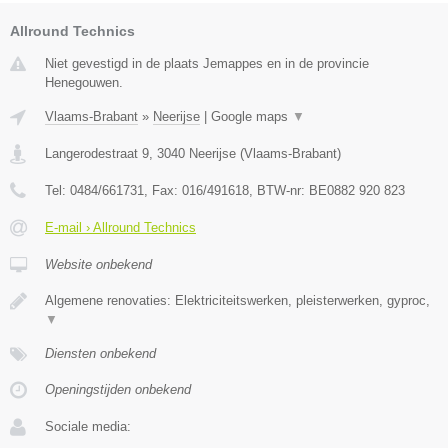
Allround Technics
Niet gevestigd in de plaats Jemappes en in de provincie
Henegouwen.
Vlaams-Brabant
»
Neerijse
|
Google maps
▼
Langerodestraat 9
,
3040
Neerijse
(
Vlaams-Brabant
)
Tel:
0484/661731
, Fax:
016/491618
, BTW-nr:
BE0882 920 823
E-mail › Allround Technics
Website onbekend
Algemene renovaties: Elektriciteitswerken, pleisterwerken, gyproc,
▼
Diensten onbekend
Openingstijden onbekend
Sociale media: