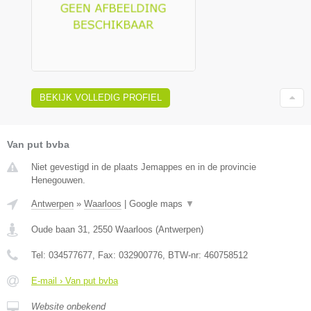
BEKIJK VOLLEDIG PROFIEL
Van put bvba
Niet gevestigd in de plaats Jemappes en in de provincie
Henegouwen.
Antwerpen
»
Waarloos
|
Google maps
▼
Oude baan 31
,
2550
Waarloos
(
Antwerpen
)
Tel:
034577677
, Fax:
032900776
, BTW-nr:
460758512
E-mail › Van put bvba
Website onbekend