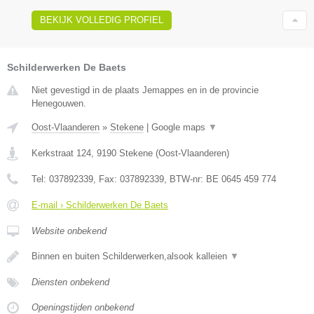
BEKIJK VOLLEDIG PROFIEL
Schilderwerken De Baets
Niet gevestigd in de plaats Jemappes en in de provincie
Henegouwen.
Oost-Vlaanderen
»
Stekene
|
Google maps
▼
Kerkstraat 124
,
9190
Stekene
(
Oost-Vlaanderen
)
Tel:
037892339
, Fax:
037892339
, BTW-nr:
BE 0645 459 774
E-mail › Schilderwerken De Baets
Website onbekend
Binnen en buiten Schilderwerken,alsook kalleien
▼
Diensten onbekend
Openingstijden onbekend