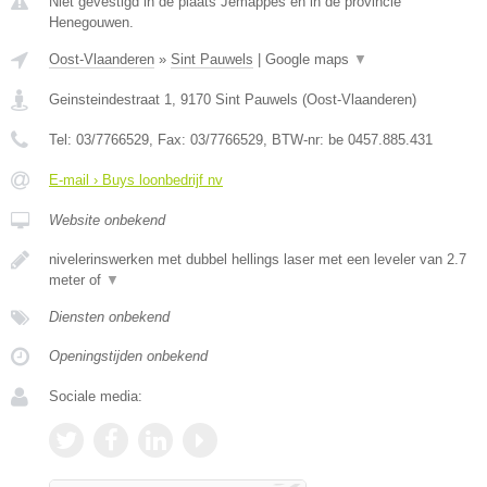
Niet gevestigd in de plaats Jemappes en in de provincie
Henegouwen.
Oost-Vlaanderen
»
Sint Pauwels
|
Google maps
▼
Geinsteindestraat 1
,
9170
Sint Pauwels
(
Oost-Vlaanderen
)
Tel:
03/7766529
, Fax:
03/7766529
, BTW-nr:
be 0457.885.431
E-mail › Buys loonbedrijf nv
Website onbekend
nivelerinswerken met dubbel hellings laser met een leveler van 2.7
meter of
▼
Diensten onbekend
Openingstijden onbekend
Sociale media: