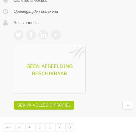
Diensten onbekend
Openingstijden onbekend
Sociale media:
BEKIJK VOLLEDIG PROFIEL
««
«
4
5
6
7
8