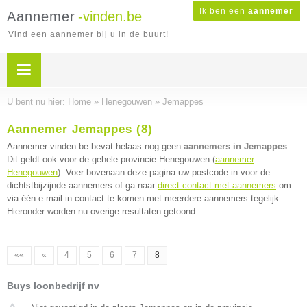
Ik ben een
aannemer
Aannemer
-vinden.be
Vind een aannemer bij u in de buurt!
U bent nu hier:
Home
»
Henegouwen
»
Jemappes
Aannemer Jemappes (8)
Aannemer-vinden.be bevat helaas nog geen
aannemers in Jemappes
.
Dit geldt ook voor de gehele provincie Henegouwen (
aannemer
Henegouwen
). Voer bovenaan deze pagina uw postcode in voor de
dichtstbijzijnde aannemers of ga naar
direct contact met aannemers
om
via één e-mail in contact te komen met meerdere aannemers tegelijk.
Hieronder worden nu overige resultaten getoond.
««
«
4
5
6
7
8
Buys loonbedrijf nv