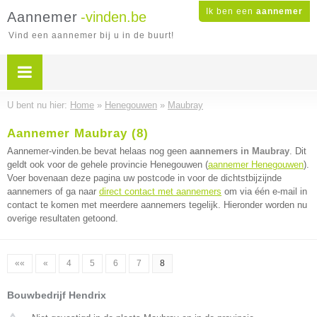
Ik ben een
aannemer
Aannemer
-vinden.be
Vind een aannemer bij u in de buurt!
U bent nu hier:
Home
»
Henegouwen
»
Maubray
Aannemer Maubray (8)
Aannemer-vinden.be bevat helaas nog geen
aannemers in Maubray
. Dit
geldt ook voor de gehele provincie Henegouwen (
aannemer Henegouwen
).
Voer bovenaan deze pagina uw postcode in voor de dichtstbijzijnde
aannemers of ga naar
direct contact met aannemers
om via één e-mail in
contact te komen met meerdere aannemers tegelijk. Hieronder worden nu
overige resultaten getoond.
««
«
4
5
6
7
8
Bouwbedrijf Hendrix