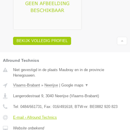
BEKIJK VOLLEDIG PROFIEL
Allround Technics
Niet gevestigd in de plaats Maubray en in de provincie
Henegouwen.
Vlaams-Brabant
»
Neerijse
|
Google maps
▼
Langerodestraat 9
,
3040
Neerijse
(
Vlaams-Brabant
)
Tel:
0484/661731
, Fax:
016/491618
, BTW-nr:
BE0882 920 823
E-mail › Allround Technics
Website onbekend