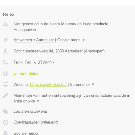
Relex
Niet gevestigd in de plaats Maubray en in de provincie
Henegouwen.
Antwerpen
»
Aartselaar
|
Google maps
▼
Kontichsesteenweg 44
,
2630
Aartselaar
(
Antwerpen
)
Tel:
-
, Fax:
-
, BTW-nr:
-
E-mail › Relex
Website:
https://www.relex.be/
|
Screenshot
▼
Momenten van rust en ontspanning zijn van onschatbare waarde in
onze drukke
▼
Diensten onbekend
Openingstijden onbekend
Sociale media: