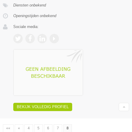
Diensten onbekend
Openingstijden onbekend
Sociale media:
BEKIJK VOLLEDIG PROFIEL
««
«
4
5
6
7
8