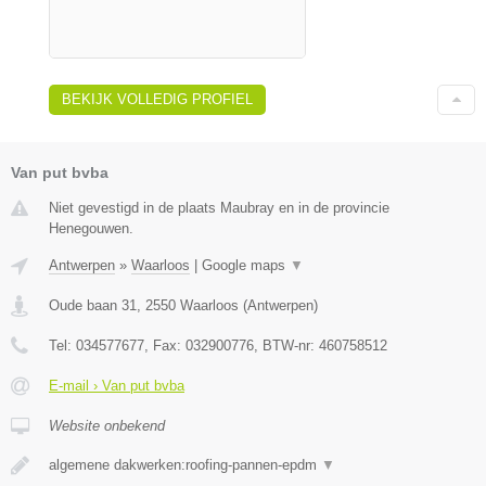
BEKIJK VOLLEDIG PROFIEL
Van put bvba
Niet gevestigd in de plaats Maubray en in de provincie
Henegouwen.
Antwerpen
»
Waarloos
|
Google maps
▼
Oude baan 31
,
2550
Waarloos
(
Antwerpen
)
Tel:
034577677
, Fax:
032900776
, BTW-nr:
460758512
E-mail › Van put bvba
Website onbekend
algemene dakwerken:roofing-pannen-epdm
▼