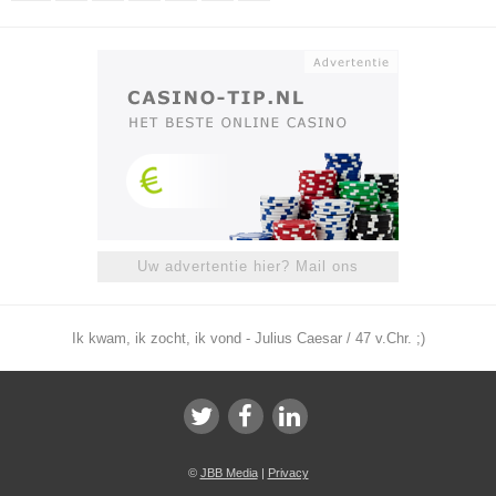
Uw advertentie hier? Mail ons
Ik kwam, ik zocht, ik vond - Julius Caesar / 47 v.Chr. ;)
©
JBB Media
|
Privacy