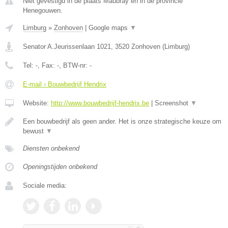
Niet gevestigd in de plaats Maubray en in de provincie
Henegouwen.
Limburg
»
Zonhoven
|
Google maps
▼
Senator A.Jeurissenlaan 1021
,
3520
Zonhoven
(
Limburg
)
Tel:
-
, Fax:
-
, BTW-nr:
-
E-mail › Bouwbedrijf Hendrix
Website:
http://www.bouwbedrijf-hendrix.be
|
Screenshot
▼
Een bouwbedrijf als geen ander. Het is onze strategische keuze om
bewust
▼
Diensten onbekend
Openingstijden onbekend
Sociale media: