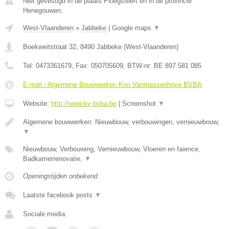
Niet gevestigd in de plaats Ploegsteert en in de provincie
Henegouwen.
West-Vlaanderen
»
Jabbeke
|
Google maps
▼
Boekweitstraat 32
,
8490
Jabbeke
(
West-Vlaanderen
)
Tel:
0473361679
, Fax:
050705609
, BTW-nr:
BE 897 581 085
E-mail › Algemene Bouwwerken Kim Vanmassenhove BVBA
Website:
http://www.kv-bvba.be
|
Screenshot
▼
Algemene bouwwerken: Nieuwbouw, verbouwingen, vernieuwbouw,
▼
Nieuwbouw, Verbouwing, Vernieuwbouw, Vloeren en faience,
Badkamerrenovatie,
▼
Openingstijden onbekend
Laatste facebook posts
▼
Sociale media: