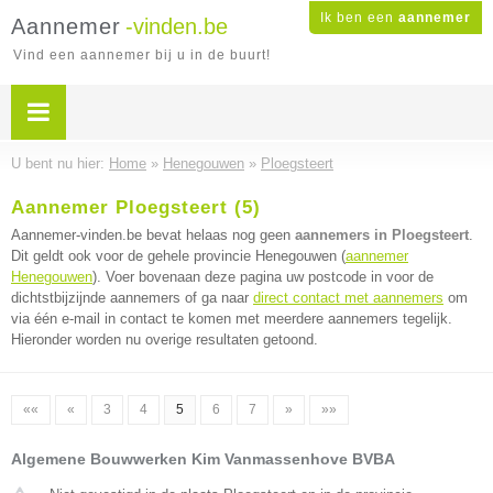
Ik ben een
aannemer
Aannemer
-vinden.be
Vind een aannemer bij u in de buurt!
U bent nu hier:
Home
»
Henegouwen
»
Ploegsteert
Aannemer Ploegsteert (5)
Aannemer-vinden.be bevat helaas nog geen
aannemers in Ploegsteert
.
Dit geldt ook voor de gehele provincie Henegouwen (
aannemer
Henegouwen
). Voer bovenaan deze pagina uw postcode in voor de
dichtstbijzijnde aannemers of ga naar
direct contact met aannemers
om
via één e-mail in contact te komen met meerdere aannemers tegelijk.
Hieronder worden nu overige resultaten getoond.
««
«
3
4
5
6
7
»
»»
Algemene Bouwwerken Kim Vanmassenhove BVBA