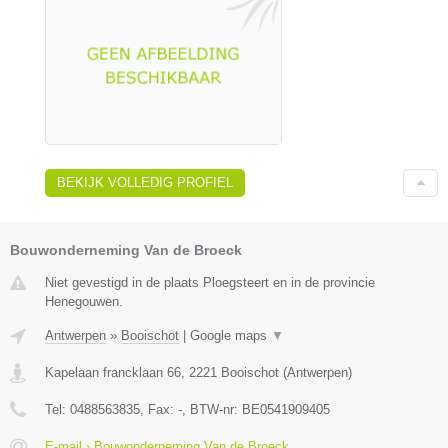
BEKIJK VOLLEDIG PROFIEL
Bouwonderneming Van de Broeck
Niet gevestigd in de plaats Ploegsteert en in de provincie
Henegouwen.
Antwerpen
»
Booischot
|
Google maps
▼
Kapelaan francklaan 66
,
2221
Booischot
(
Antwerpen
)
Tel:
0488563835
, Fax:
-
, BTW-nr:
BE0541909405
E-mail › Bouwonderneming Van de Broeck