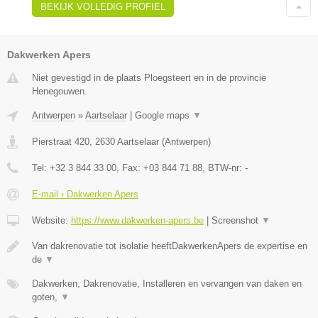
BEKIJK VOLLEDIG PROFIEL
Dakwerken Apers
Niet gevestigd in de plaats Ploegsteert en in de provincie
Henegouwen.
Antwerpen
»
Aartselaar
|
Google maps
▼
Pierstraat 420
,
2630
Aartselaar
(
Antwerpen
)
Tel:
+32 3 844 33 00
, Fax:
+03 844 71 88
, BTW-nr:
-
E-mail › Dakwerken Apers
Website:
https://www.dakwerken-apers.be
|
Screenshot
▼
Van dakrenovatie tot isolatie heeftDakwerkenApers de expertise en
de
▼
Dakwerken, Dakrenovatie, Installeren en vervangen van daken en
goten,
▼