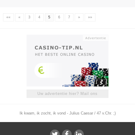
««
«
3
4
5
6
7
»
»»
Uw advertentie hier? Mail ons
Ik kwam, ik zocht, ik vond - Julius Caesar / 47 v.Chr. ;)