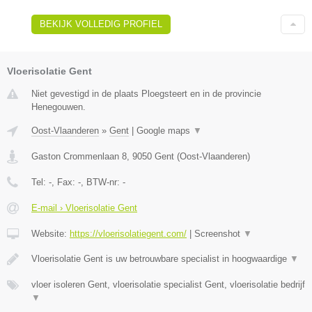
BEKIJK VOLLEDIG PROFIEL
Vloerisolatie Gent
Niet gevestigd in de plaats Ploegsteert en in de provincie
Henegouwen.
Oost-Vlaanderen
»
Gent
|
Google maps
▼
Gaston Crommenlaan 8
,
9050
Gent
(
Oost-Vlaanderen
)
Tel:
-
, Fax:
-
, BTW-nr:
-
E-mail › Vloerisolatie Gent
Website:
https://vloerisolatiegent.com/
|
Screenshot
▼
Vloerisolatie Gent is uw betrouwbare specialist in hoogwaardige
▼
vloer isoleren Gent, vloerisolatie specialist Gent, vloerisolatie bedrijf
▼