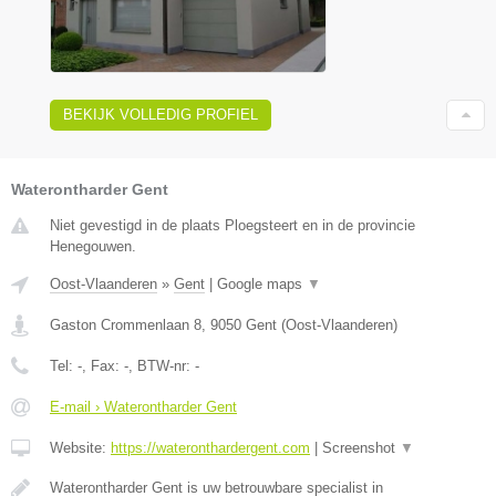
BEKIJK VOLLEDIG PROFIEL
Waterontharder Gent
Niet gevestigd in de plaats Ploegsteert en in de provincie
Henegouwen.
Oost-Vlaanderen
»
Gent
|
Google maps
▼
Gaston Crommenlaan 8
,
9050
Gent
(
Oost-Vlaanderen
)
Tel:
-
, Fax:
-
, BTW-nr:
-
E-mail › Waterontharder Gent
Website:
https://wateronthardergent.com
|
Screenshot
▼
Waterontharder Gent is uw betrouwbare specialist in