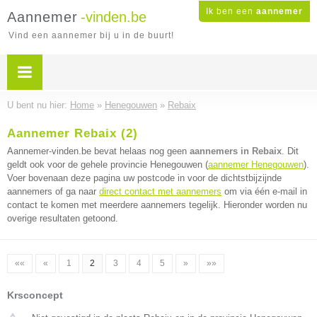
Ik ben een
aannemer
Aannemer
-vinden.be
Vind een aannemer bij u in de buurt!
U bent nu hier:
Home
»
Henegouwen
»
Rebaix
Aannemer Rebaix (2)
Aannemer-vinden.be bevat helaas nog geen
aannemers in Rebaix
. Dit
geldt ook voor de gehele provincie Henegouwen (
aannemer Henegouwen
).
Voer bovenaan deze pagina uw postcode in voor de dichtstbijzijnde
aannemers of ga naar
direct contact met aannemers
om via één e-mail in
contact te komen met meerdere aannemers tegelijk. Hieronder worden nu
overige resultaten getoond.
««
«
1
2
3
4
5
»
»»
Krsconcept