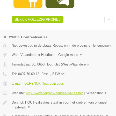
BEKIJK VOLLEDIG PROFIEL
DERYNCK Houtrealisaties
Niet gevestigd in de plaats Rebaix en in de provincie Henegouwen.
West-Vlaanderen
»
Houthulst
|
Google maps
▼
Terreststraat 30
,
8650
Houthulst
(
West-Vlaanderen
)
Tel:
0497 76 69 18
, Fax:
-
, BTW-nr:
-
E-mail › DERYNCK Houtrealisaties
Website:
http://www.derynck-houtrealisaties.be/
|
Screenshot
▼
Derynck HOUTrealisaties staat in voor het creëren van origineel
maatwerk
▼