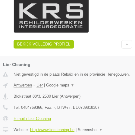
BEKIJK VOLLEDIG PROFIEL
Lier Cleaning
Niet gevestigd in de plaats Rebaix en in de provincie Henegouwen.
Antwerpen
»
Lier
|
Google maps
▼
Blokstraat 88/3
,
2500
Lier
(
Antwerpen
)
Tel:
0484769366
, Fax:
-
, BTW-nr:
BE0739818307
E-mail › Lier Cleaning
Website:
http://www.liercleaning.be
|
Screenshot
▼