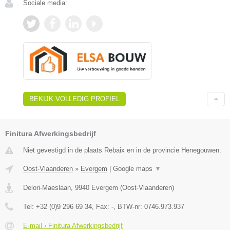
Sociale media:
BEKIJK VOLLEDIG PROFIEL
Finitura Afwerkingsbedrijf
Niet gevestigd in de plaats Rebaix en in de provincie Henegouwen.
Oost-Vlaanderen
»
Evergem
|
Google maps
▼
Delori-Maeslaan
,
9940
Evergem
(
Oost-Vlaanderen
)
Tel:
+32 (0)9 296 69 34
, Fax:
-
, BTW-nr:
0746.973.937
E-mail › Finitura Afwerkingsbedrijf