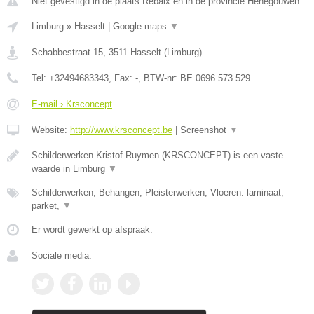
Niet gevestigd in de plaats Rebaix en in de provincie Henegouwen.
Limburg
»
Hasselt
|
Google maps
▼
Schabbestraat 15
,
3511
Hasselt
(
Limburg
)
Tel:
+32494683343
, Fax:
-
, BTW-nr:
BE 0696.573.529
E-mail › Krsconcept
Website:
http://www.krsconcept.be
|
Screenshot
▼
Schilderwerken Kristof Ruymen (KRSCONCEPT) is een vaste
waarde in Limburg
▼
Schilderwerken, Behangen, Pleisterwerken, Vloeren: laminaat,
parket,
▼
Er wordt gewerkt op afspraak.
Sociale media: