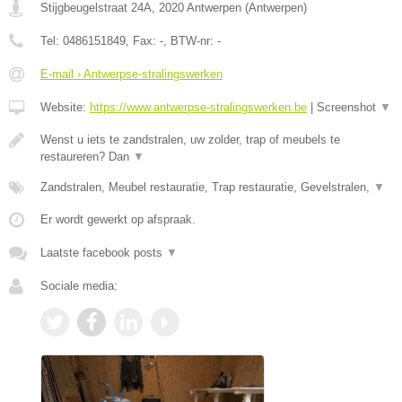
Stijgbeugelstraat 24A
,
2020
Antwerpen
(
Antwerpen
)
Tel:
0486151849
, Fax:
-
, BTW-nr:
-
E-mail › Antwerpse-stralingswerken
Website:
https://www.antwerpse-stralingswerken.be
|
Screenshot
▼
Wenst u iets te zandstralen, uw zolder, trap of meubels te
restaureren? Dan
▼
Zandstralen, Meubel restauratie, Trap restauratie, Gevelstralen,
▼
Er wordt gewerkt op afspraak.
Laatste facebook posts
▼
Sociale media: