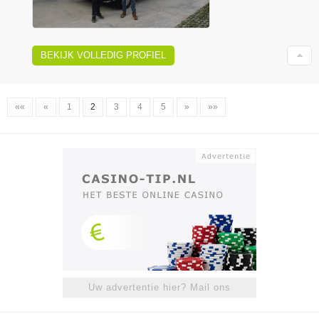
BEKIJK VOLLEDIG PROFIEL
««
«
1
2
3
4
5
»
»»
Uw advertentie hier? Mail ons