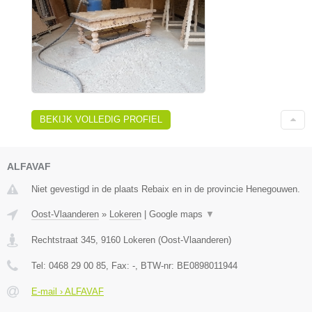
BEKIJK VOLLEDIG PROFIEL
ALFAVAF
Niet gevestigd in de plaats Rebaix en in de provincie Henegouwen.
Oost-Vlaanderen
»
Lokeren
|
Google maps
▼
Rechtstraat 345
,
9160
Lokeren
(
Oost-Vlaanderen
)
Tel:
0468 29 00 85
, Fax:
-
, BTW-nr:
BE0898011944
E-mail › ALFAVAF