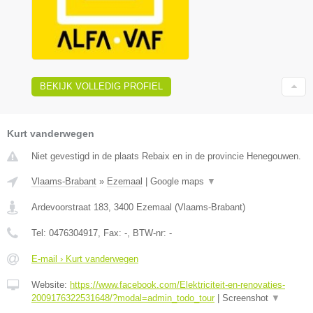
BEKIJK VOLLEDIG PROFIEL
Kurt vanderwegen
Niet gevestigd in de plaats Rebaix en in de provincie Henegouwen.
Vlaams-Brabant
»
Ezemaal
|
Google maps
▼
Ardevoorstraat 183
,
3400
Ezemaal
(
Vlaams-Brabant
)
Tel:
0476304917
, Fax:
-
, BTW-nr:
-
E-mail › Kurt vanderwegen
Website:
https://www.facebook.com/Elektriciteit-en-renovaties-
2009176322531648/?modal=admin_todo_tour
|
Screenshot
▼