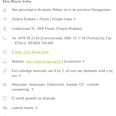
Elsa Bouw bvba
Niet gevestigd in de plaats Rebaix en in de provincie Henegouwen.
Vlaams-Brabant
»
Peutie
|
Google maps
▼
Lindenstraat 31
,
1800
Peutie
(
Vlaams-Brabant
)
Tel:
0478 38 23 64 (Commercieel), 0485 74 77 09 (Technisch)
, Fax:
-
, BTW-nr:
BE0834.724.689
E-mail › Elsa Bouw bvba
Website:
http://www.elsabouw.be
|
Screenshot
▼
Een volledige renovatie van A tot Z, of voor een deelwerk vindt u bij
ons
▼
Renovatie, Verbouwen, Elektriciteit, Sanitair, CV - centrale
verwarming,
▼
Er wordt gewerkt op afspraak.
Laatste tweets
▼