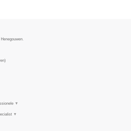
ie Henegouwen.
ren
)
essionele
▼
pecialist
▼