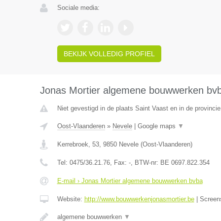
Sociale media:
BEKIJK VOLLEDIG PROFIEL
Jonas Mortier algemene bouwwerken bv
Niet gevestigd in de plaats Saint Vaast en in de provinc
Oost-Vlaanderen
»
Nevele
|
Google maps
▼
Kerrebroek, 53
,
9850
Nevele
(
Oost-Vlaanderen
)
Tel:
0475/36.21.76
, Fax:
-
, BTW-nr:
BE 0697.822.354
E-mail › Jonas Mortier algemene bouwwerken bvba
Website:
http://www.bouwwerkenjonasmortier.be
|
Screen
algemene bouwwerken
▼