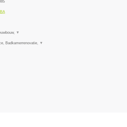
085
VBA
ieuwbouw,
▼
nce, Badkamerrenovatie,
▼