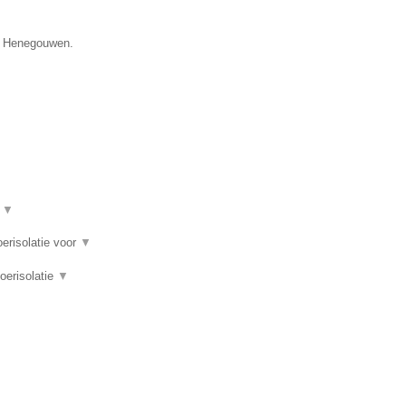
ie Henegouwen.
t
▼
oerisolatie voor
▼
loerisolatie
▼