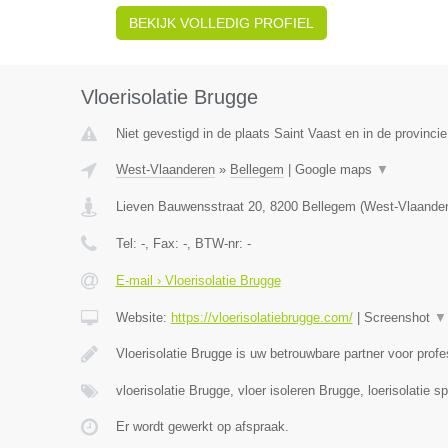
BEKIJK VOLLEDIG PROFIEL
Vloerisolatie Brugge
Niet gevestigd in de plaats Saint Vaast en in de provinc
West-Vlaanderen
»
Bellegem
|
Google maps
▼
Lieven Bauwensstraat 20
,
8200
Bellegem
(
West-Vlaande
Tel:
-
, Fax:
-
, BTW-nr:
-
E-mail › Vloerisolatie Brugge
Website:
https://vloerisolatiebrugge.com/
|
Screenshot
▼
Vloerisolatie Brugge is uw betrouwbare partner voor prof
vloerisolatie Brugge, vloer isoleren Brugge, loerisolatie s
Er wordt gewerkt op afspraak.