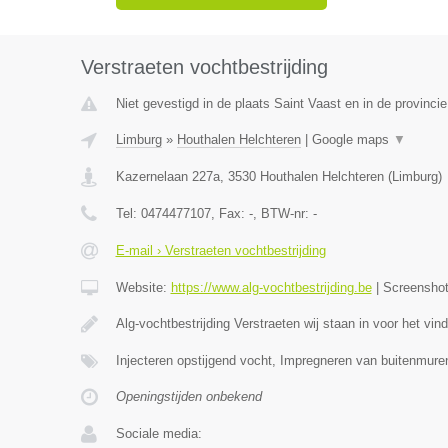
Verstraeten vochtbestrijding
Niet gevestigd in de plaats Saint Vaast en in de provinc
Limburg
»
Houthalen Helchteren
|
Google maps
▼
Kazernelaan 227a
,
3530
Houthalen Helchteren
(
Limburg
)
Tel:
0474477107
, Fax:
-
, BTW-nr:
-
E-mail › Verstraeten vochtbestrijding
Website:
https://www.alg-vochtbestrijding.be
|
Screensho
Alg-vochtbestrijding Verstraeten wij staan in voor het vi
Injecteren opstijgend vocht, Impregneren van buitenmure
Openingstijden onbekend
Sociale media: