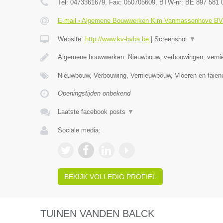
Tel:
0473361679
, Fax:
050705609
, BTW-nr:
BE 897 581 
E-mail › Algemene Bouwwerken Kim Vanmassenhove B
Website:
http://www.kv-bvba.be
|
Screenshot
▼
Algemene bouwwerken: Nieuwbouw, verbouwingen, vern
Nieuwbouw, Verbouwing, Vernieuwbouw, Vloeren en faie
Openingstijden onbekend
Laatste facebook posts
▼
Sociale media:
BEKIJK VOLLEDIG PROFIEL
TUINEN VANDEN BALCK