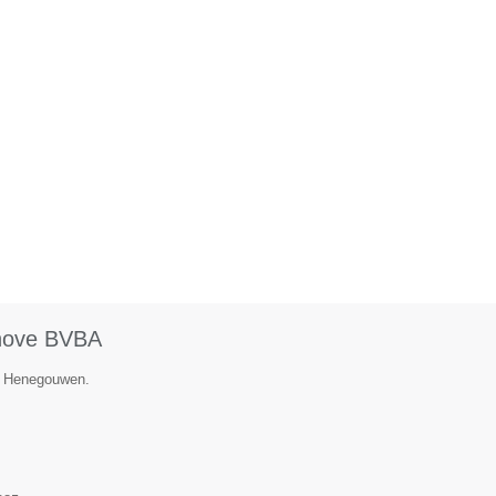
hove BVBA
ie Henegouwen.