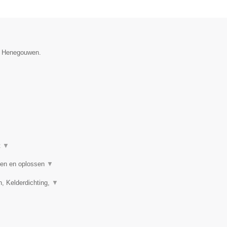
ie Henegouwen.
t
▼
nden en oplossen
▼
n, Kelderdichting,
▼