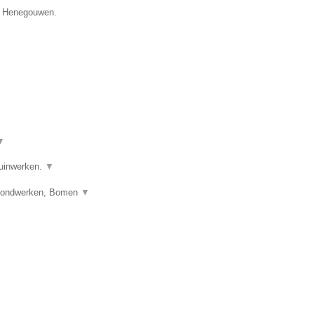
ie Henegouwen.
▼
tuinwerken.
▼
 Grondwerken, Bomen
▼