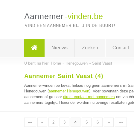
Aannemer
-vinden.be
VIND EEN AANNEMER BIJ U IN DE BUURT!
Nieuws
Zoeken
Contact
U bent nu hier:
Home
»
Henegouwen
»
Saint Vaast
Aannemer Saint Vaast (4)
Aannemer-vinden.be bevat helaas nog geen
aannemers in Sai
Henegouwen (
aannemer Henegouwen
). Voer bovenaan deze pag
aannemers of ga naar
direct contact met aannemers
om via één
aannemers tegelijk. Hieronder worden nu overige resultaten get
««
«
2
3
4
5
6
»
»»