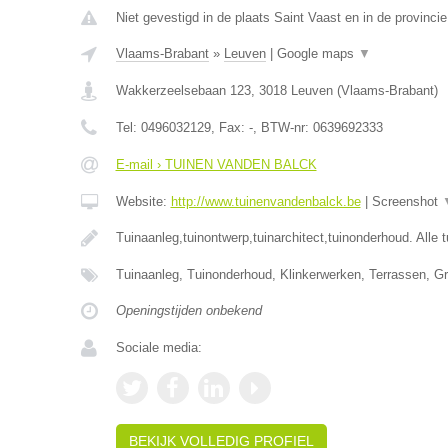
Niet gevestigd in de plaats Saint Vaast en in de provinc
Vlaams-Brabant
»
Leuven
|
Google maps
▼
Wakkerzeelsebaan 123
,
3018
Leuven
(
Vlaams-Brabant
)
Tel:
0496032129
, Fax:
-
, BTW-nr:
0639692333
E-mail › TUINEN VANDEN BALCK
Website:
http://www.tuinenvandenbalck.be
|
Screenshot
Tuinaanleg,tuinontwerp,tuinarchitect,tuinonderhoud. Alle 
Tuinaanleg, Tuinonderhoud, Klinkerwerken, Terrassen,
Openingstijden onbekend
Sociale media:
BEKIJK VOLLEDIG PROFIEL