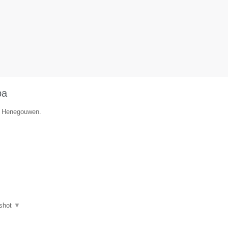
ba
ie Henegouwen.
shot
▼