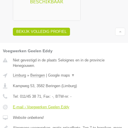
BEKIJK VOLLEDIG PROFIEL
Voegwerken Geelen Eddy
Niet gevestigd in de plaats Seloignes en in de provincie
Henegouwen.
Limburg
»
Beringen
|
Google maps
▼
Kampweg 53
,
3582
Beringen
(
Limburg
)
Tel:
011/45 38 71
, Fax:
-
, BTW-nr:
-
E-mail › Voegwerken Geelen Eddy
Website onbekend
Algemene voegwerken, gratis prijsofferte, 7op 7 te bereiken, meer