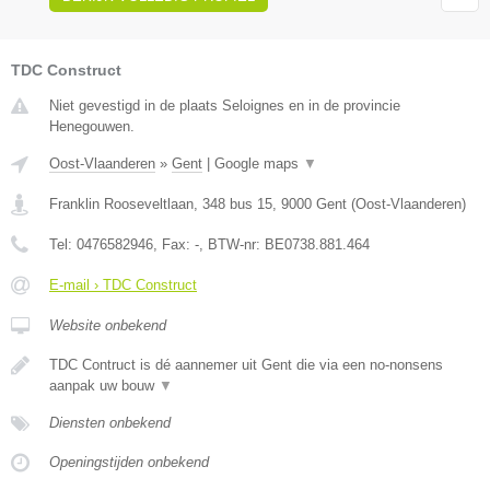
TDC Construct
Niet gevestigd in de plaats Seloignes en in de provincie
Henegouwen.
Oost-Vlaanderen
»
Gent
|
Google maps
▼
Franklin Rooseveltlaan, 348 bus 15
,
9000
Gent
(
Oost-Vlaanderen
)
Tel:
0476582946
, Fax:
-
, BTW-nr:
BE0738.881.464
E-mail › TDC Construct
Website onbekend
TDC Contruct is dé aannemer uit Gent die via een no-nonsens
aanpak uw bouw
▼
Diensten onbekend
Openingstijden onbekend