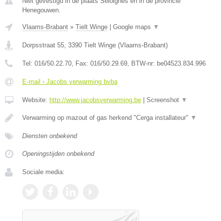
Niet gevestigd in de plaats Seloignes en in de provincie
Henegouwen.
Vlaams-Brabant
»
Tielt Winge
|
Google maps
▼
Dorpsstraat 55
,
3390
Tielt Winge
(
Vlaams-Brabant
)
Tel:
016/50.22.70
, Fax:
016/50.29.69
, BTW-nr:
be04523.834.996
E-mail › Jacobs verwarming bvba
Website:
http://www.jacobsverwarming.be
|
Screenshot
▼
Verwarming op mazout of gas herkend "Cerga installateur"
▼
Diensten onbekend
Openingstijden onbekend
Sociale media: