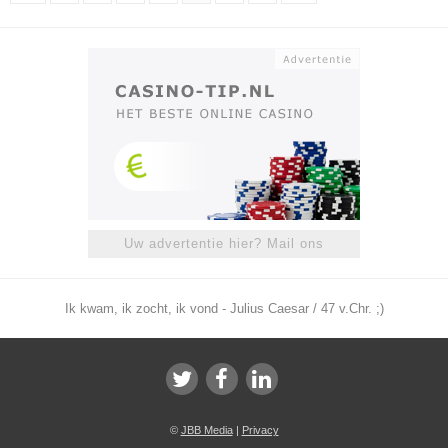
Uw advertentie hier? Mail ons
Ik kwam, ik zocht, ik vond - Julius Caesar / 47 v.Chr. ;)
©
JBB Media
|
Privacy