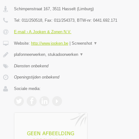
Schimpenstraat 167
,
3511
Hasselt
(
Limburg
)
Tel:
011/250518
, Fax:
011/254373
, BTW-nr:
0441.692.171
E-mail › A.Jooken & Zonen N.V.
Website:
http://www.jooken.be
|
Screenshot
▼
plafonneerwerken, stukadoorwerken
▼
Diensten onbekend
Openingstijden onbekend
Sociale media: