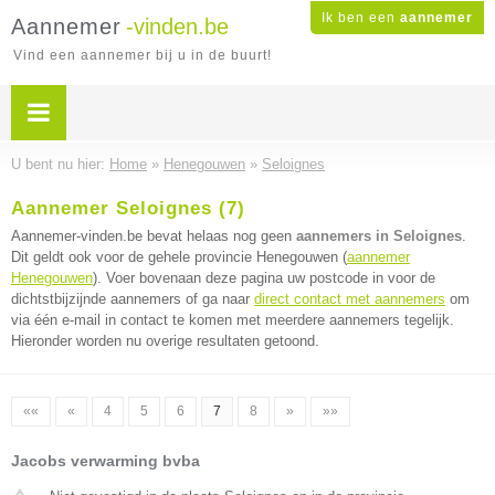
Ik ben een
aannemer
Aannemer
-vinden.be
Vind een aannemer bij u in de buurt!
U bent nu hier:
Home
»
Henegouwen
»
Seloignes
Aannemer Seloignes (7)
Aannemer-vinden.be bevat helaas nog geen
aannemers in Seloignes
.
Dit geldt ook voor de gehele provincie Henegouwen (
aannemer
Henegouwen
). Voer bovenaan deze pagina uw postcode in voor de
dichtstbijzijnde aannemers of ga naar
direct contact met aannemers
om
via één e-mail in contact te komen met meerdere aannemers tegelijk.
Hieronder worden nu overige resultaten getoond.
««
«
4
5
6
7
8
»
»»
Jacobs verwarming bvba