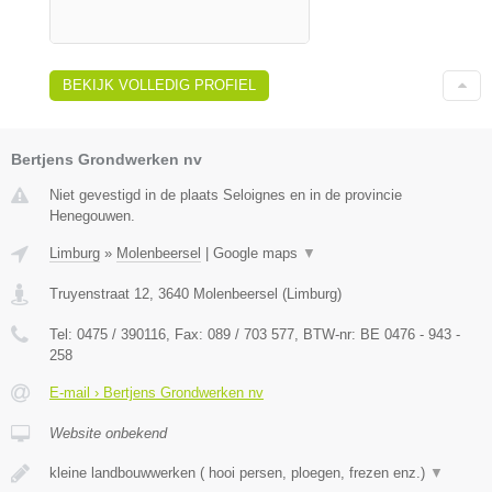
BEKIJK VOLLEDIG PROFIEL
Bertjens Grondwerken nv
Niet gevestigd in de plaats Seloignes en in de provincie
Henegouwen.
Limburg
»
Molenbeersel
|
Google maps
▼
Truyenstraat 12
,
3640
Molenbeersel
(
Limburg
)
Tel:
0475 / 390116
, Fax:
089 / 703 577
, BTW-nr:
BE 0476 - 943 -
258
E-mail › Bertjens Grondwerken nv
Website onbekend
kleine landbouwwerken ( hooi persen, ploegen, frezen enz.)
▼