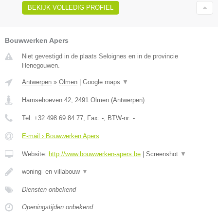
BEKIJK VOLLEDIG PROFIEL
Bouwwerken Apers
Niet gevestigd in de plaats Seloignes en in de provincie
Henegouwen.
Antwerpen
»
Olmen
|
Google maps
▼
Hamsehoeven 42
,
2491
Olmen
(
Antwerpen
)
Tel:
+32 498 69 84 77
, Fax:
-
, BTW-nr:
-
E-mail › Bouwwerken Apers
Website:
http://www.bouwwerken-apers.be
|
Screenshot
▼
woning- en villabouw
▼
Diensten onbekend
Openingstijden onbekend