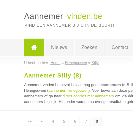
Aannemer
-vinden.be
VIND EEN AANNEMER BIJ U IN DE BUURT!
Nieuws
Zoeken
Contact
U bent nu hier:
Home
»
Henegouwen
»
Silly
Aannemer Silly (8)
Aannemer-vinden.be bevat helaas nog geen
aannemers in Sil
Henegouwen (
aannemer Henegouwen
). Voer bovenaan deze pag
aannemers of ga naar
direct contact met aannemers
om via één
aannemers tegelijk. Hieronder worden nu overige resultaten get
««
«
4
5
6
7
8