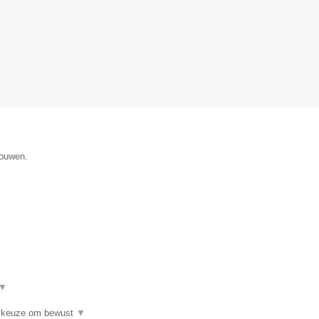
gouwen.
▼
he keuze om bewust
▼