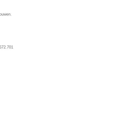
gouwen.
672.701