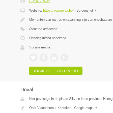
E-mail › Relex
Website:
https://www.relex.be/
|
Screenshot
▼
Momenten van rust en ontspanning zijn van onschatbare
Diensten onbekend
Openingstijden onbekend
Sociale media:
BEKIJK VOLLEDIG PROFIEL
Doval
Niet gevestigd in de plaats Silly en in de provincie Hene
Oost-Vlaanderen
»
Kerksken
|
Google maps
▼