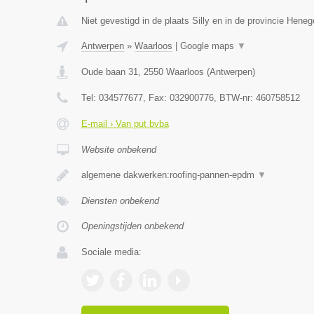
Niet gevestigd in de plaats Silly en in de provincie Hene
Antwerpen
»
Waarloos
|
Google maps
▼
Oude baan 31
,
2550
Waarloos
(
Antwerpen
)
Tel:
034577677
, Fax:
032900776
, BTW-nr:
460758512
E-mail › Van put bvba
Website onbekend
algemene dakwerken:roofing-pannen-epdm
▼
Diensten onbekend
Openingstijden onbekend
Sociale media: