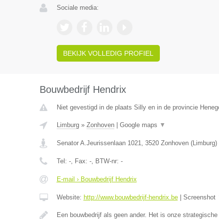
Sociale media:
BEKIJK VOLLEDIG PROFIEL
Bouwbedrijf Hendrix
Niet gevestigd in de plaats Silly en in de provincie Hene
Limburg
»
Zonhoven
|
Google maps
▼
Senator A.Jeurissenlaan 1021
,
3520
Zonhoven
(
Limburg
)
Tel:
-
, Fax:
-
, BTW-nr:
-
E-mail › Bouwbedrijf Hendrix
Website:
http://www.bouwbedrijf-hendrix.be
|
Screenshot
Een bouwbedrijf als geen ander. Het is onze strategisc