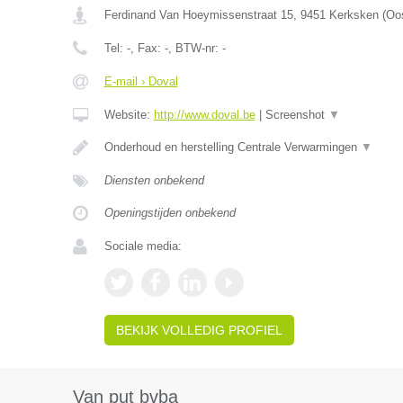
Ferdinand Van Hoeymissenstraat 15
,
9451
Kerksken
(
Oos
Tel:
-
, Fax:
-
, BTW-nr:
-
E-mail › Doval
Website:
http://www.doval.be
|
Screenshot
▼
Onderhoud en herstelling Centrale Verwarmingen
▼
Diensten onbekend
Openingstijden onbekend
Sociale media:
BEKIJK VOLLEDIG PROFIEL
Van put bvba