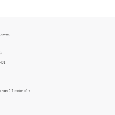
gouwen.
n
)
.431
er van 2.7 meter of
▼