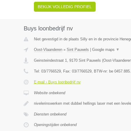
BEKIJK VOLLEDIG PROFIEL
Buys loonbedrijf nv
Niet gevestigd in de plaats Silly en in de provincie Hene
Oost-Vlaanderen
»
Sint Pauwels
|
Google maps
▼
Geinsteindestraat 1
,
9170
Sint Pauwels
(
Oost-Vlaandere
Tel:
03/7766529
, Fax:
03/7766529
, BTW-nr:
be 0457.885
E-mail › Buys loonbedrijf nv
Website onbekend
nivelerinswerken met dubbel hellings laser met een level
Diensten onbekend
Openingstijden onbekend