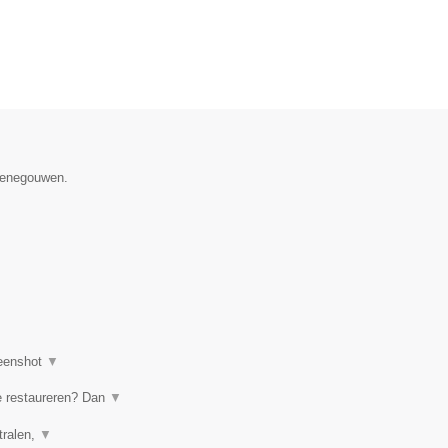
 Henegouwen.
eenshot
▼
te restaureren? Dan
▼
tralen,
▼