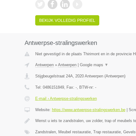
BEKIJK VOLLEDIG PROFIEL
Antwerpse-stralingswerken
Niet gevestigd in de plaats Thirimont en in de provincie
Antwerpen
»
Antwerpen
|
Google maps
▼
Stijgbeugelstraat 24A
,
2020
Antwerpen
(
Antwerpen
)
Tel:
0486151849
, Fax:
-
, BTW-nr:
-
E-mail › Antwerpse-stralingswerken
Website:
https://www.antwerpse-stralingswerken.be
|
Scr
Wenst u iets te zandstralen, uw zolder, trap of meubels 
Zandstralen, Meubel restauratie, Trap restauratie, Gevels