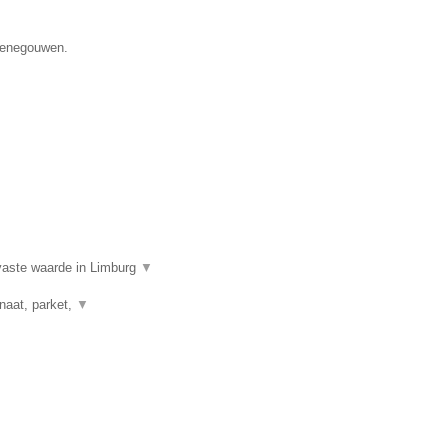
 Henegouwen.
aste waarde in Limburg
▼
naat, parket,
▼