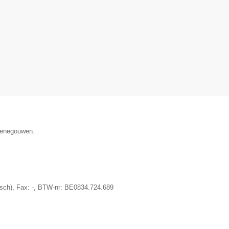
 Henegouwen.
sch)
, Fax:
-
, BTW-nr:
BE0834.724.689