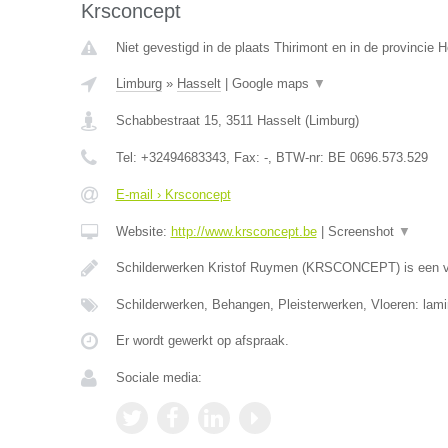
Krsconcept
Niet gevestigd in de plaats Thirimont en in de provincie
Limburg
»
Hasselt
|
Google maps
▼
Schabbestraat 15
,
3511
Hasselt
(
Limburg
)
Tel:
+32494683343
, Fax:
-
, BTW-nr:
BE 0696.573.529
E-mail › Krsconcept
Website:
http://www.krsconcept.be
|
Screenshot
▼
Schilderwerken Kristof Ruymen (KRSCONCEPT) is een v
Schilderwerken, Behangen, Pleisterwerken, Vloeren: lami
Er wordt gewerkt op afspraak.
Sociale media: