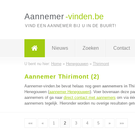
Aannemer
-vinden.be
VIND EEN AANNEMER BIJ U IN DE BUURT!
Nieuws
Zoeken
Contact
U bent nu hier:
Home
»
Henegouwen
»
Thirimont
Aannemer Thirimont (2)
Aannemer-vinden.be bevat helaas nog geen
aannemers in Thi
Henegouwen (
aannemer Henegouwen
). Voer bovenaan deze pag
aannemers of ga naar
direct contact met aannemers
om via één
aannemers tegelijk. Hieronder worden nu overige resultaten get
««
«
1
2
3
4
5
»
»»