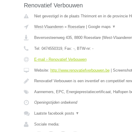
Renovatief Verbouwen
Niet gevestigd in de plaats Thirimont en in de provincie
West-Vlaanderen
»
Roeselare
|
Google maps
▼
Beversesteenweg 435
,
8800
Roeselare
(
West-Vlaandere
Tel:
0474550319
, Fax:
-
, BTW-nr:
-
E-mail › Renovatief Verbouwen
Website:
http://www.renovatiefverbouwen.be
|
Screensho
Renovatief Verbouwen is een inventief en competitief ren
Aannemers, EPC, Energieprestatiecertificaat, Halfopen 
Openingstijden onbekend
Laatste facebook posts
▼
Sociale media: