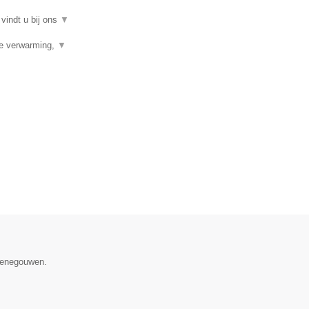
 vindt u bij ons
▼
ale verwarming,
▼
 Henegouwen.