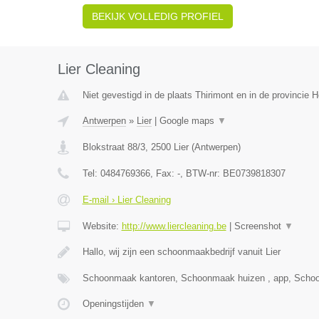
BEKIJK VOLLEDIG PROFIEL
Lier Cleaning
Niet gevestigd in de plaats Thirimont en in de provincie
Antwerpen
»
Lier
|
Google maps
▼
Blokstraat 88/3
,
2500
Lier
(
Antwerpen
)
Tel:
0484769366
, Fax:
-
, BTW-nr:
BE0739818307
E-mail › Lier Cleaning
Website:
http://www.liercleaning.be
|
Screenshot
▼
Hallo, wij zijn een schoonmaakbedrijf vanuit Lier
Schoonmaak kantoren, Schoonmaak huizen , app, Scho
Openingstijden
▼