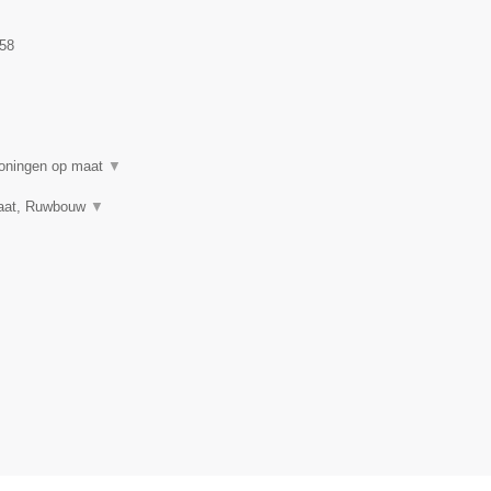
58
woningen op maat
▼
 maat, Ruwbouw
▼