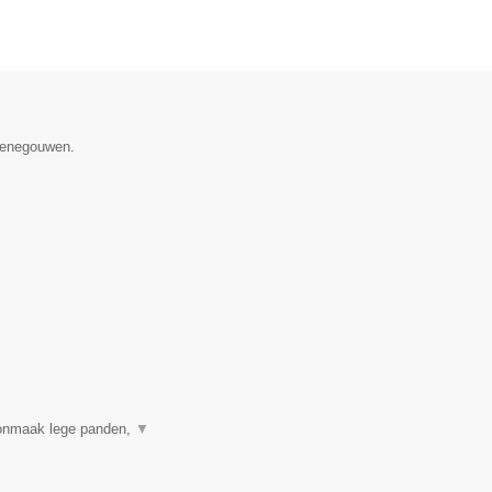
 Henegouwen.
onmaak lege panden,
▼