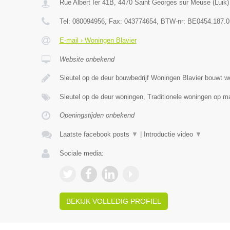
Rue Albert Ier 41B
,
4470
Saint Georges sur Meuse
(
Luik
)
Tel:
080094956
, Fax:
043774654
, BTW-nr:
BE0454.187.0
E-mail › Woningen Blavier
Website onbekend
Sleutel op de deur bouwbedrijf Woningen Blavier bouwt 
Sleutel op de deur woningen, Traditionele woningen op
Openingstijden onbekend
Laatste facebook posts
▼
|
Introductie video
▼
Sociale media:
BEKIJK VOLLEDIG PROFIEL