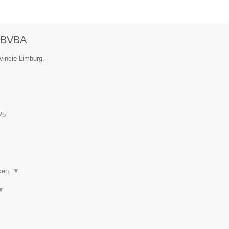
BVBA
vincie Limburg.
25
ken.
▼
▼