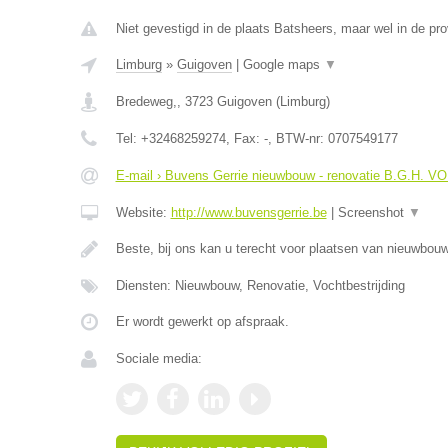
Niet gevestigd in de plaats Batsheers, maar wel in de pro
Limburg
»
Guigoven
|
Google maps
▼
Bredeweg,
,
3723
Guigoven
(
Limburg
)
Tel:
+32468259274
, Fax:
-
, BTW-nr:
0707549177
E-mail › Buvens Gerrie nieuwbouw - renovatie B.G.H. V
Website:
http://www.buvensgerrie.be
|
Screenshot
▼
Beste, bij ons kan u terecht voor plaatsen van nieuwbo
Diensten: Nieuwbouw, Renovatie, Vochtbestrijding
Er wordt gewerkt op afspraak.
Sociale media: