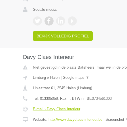
Sociale media:
BEKIJK VOLLEDIG PROFIEL
Davy Claes Interieur
Niet gevestigd in de plaats Batsheers, maar wel in de pro
Limburg
»
Halen
|
Google maps
▼
Liniestraat 61
,
3545
Halen
(
Limburg
)
Tel:
013305058
, Fax:
-
, BTW-nr:
BE0734561303
E-mail › Davy Claes Interieur
Website:
http://www.davyclaes-interieur.be
|
Screenshot