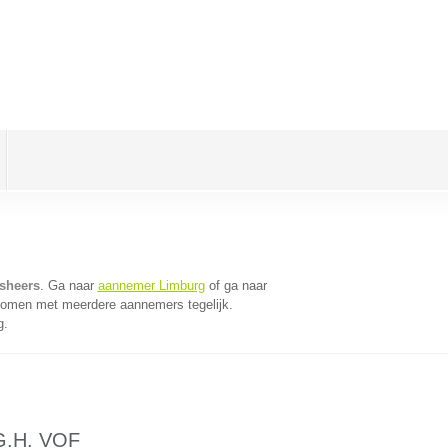
sheers
. Ga naar
aannemer Limburg
of ga naar
 komen met meerdere aannemers tegelijk.
g.
.G.H. VOF