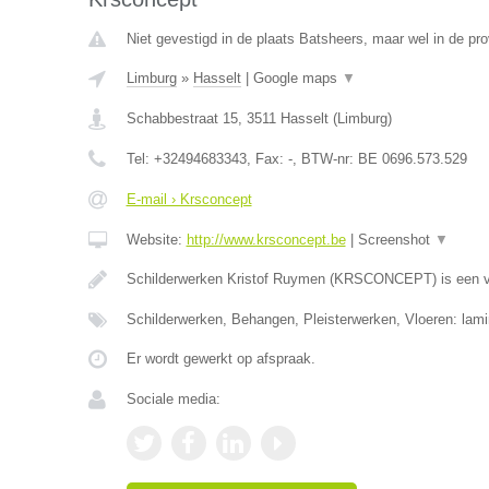
Niet gevestigd in de plaats Batsheers, maar wel in de pro
Limburg
»
Hasselt
|
Google maps
▼
Schabbestraat 15
,
3511
Hasselt
(
Limburg
)
Tel:
+32494683343
, Fax:
-
, BTW-nr:
BE 0696.573.529
E-mail › Krsconcept
Website:
http://www.krsconcept.be
|
Screenshot
▼
Schilderwerken Kristof Ruymen (KRSCONCEPT) is een v
Schilderwerken, Behangen, Pleisterwerken, Vloeren: lami
Er wordt gewerkt op afspraak.
Sociale media: