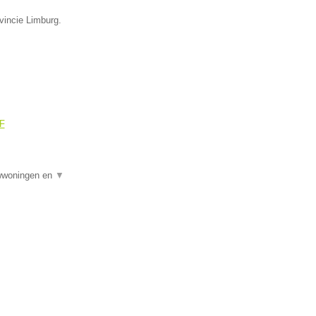
vincie Limburg.
OF
uwwoningen en
▼