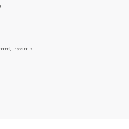
3
thandel, Import en
▼