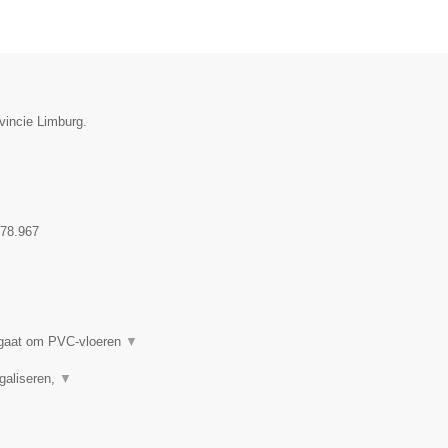
vincie Limburg.
78.967
▼
t gaat om PVC-vloeren
▼
Egaliseren,
▼