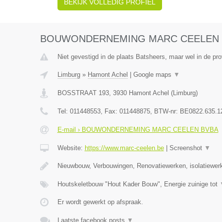
BEKIJK VOLLEDIG PROFIEL
BOUWONDERNEMING MARC CEELEN 
Niet gevestigd in de plaats Batsheers, maar wel in de pro
Limburg
»
Hamont Achel
|
Google maps
▼
BOSSTRAAT 193
,
3930
Hamont Achel
(
Limburg
)
Tel:
011448553
, Fax:
011448875
, BTW-nr:
BE0822.635.1
E-mail › BOUWONDERNEMING MARC CEELEN BVBA
Website:
https://www.marc-ceelen.be
|
Screenshot
▼
Nieuwbouw, Verbouwingen, Renovatiewerken, isolatiewer
Houtskeletbouw "Hout Kader Bouw", Energie zuinige tot
Er wordt gewerkt op afspraak.
Laatste facebook posts
▼