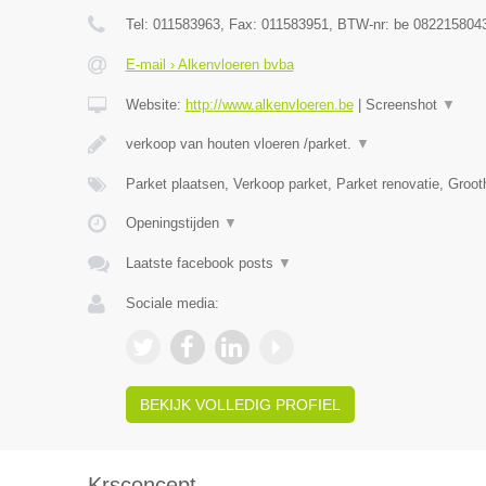
Tel:
011583963
, Fax:
011583951
, BTW-nr:
be 082215804
E-mail › Alkenvloeren bvba
Website:
http://www.alkenvloeren.be
|
Screenshot
▼
verkoop van houten vloeren /parket.
▼
Parket plaatsen, Verkoop parket, Parket renovatie, Groo
Openingstijden
▼
Laatste facebook posts
▼
Sociale media:
BEKIJK VOLLEDIG PROFIEL
Krsconcept