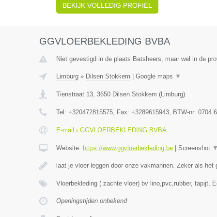
BEKIJK VOLLEDIG PROFIEL
GGVLOERBEKLEDING BVBA
Niet gevestigd in de plaats Batsheers, maar wel in de pro
Limburg
»
Dilsen Stokkem
|
Google maps
▼
Tienstraat 13
,
3650
Dilsen Stokkem
(
Limburg
)
Tel:
+320472815575
, Fax:
+3289615943
, BTW-nr:
0704.6
E-mail › GGVLOERBEKLEDING BVBA
Website:
https://www.ggvloerbekleding.be
|
Screenshot
laat je vloer leggen door onze vakmannen. Zeker als he
Vloerbekleding ( zachte vloer) bv lino,pvc,rubber, tapijt, 
Openingstijden onbekend