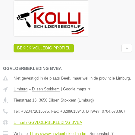
BEKIJK VOLLEDIG PROFIEL
GGVLOERBEKLEDING BVBA
Niet gevestigd in de plaats Beek, maar wel in de provincie Limburg.
Limburg
»
Dilsen Stokkem
|
Google maps
▼
Tienstraat 13
,
3650
Dilsen Stokkem
(
Limburg
)
Tel:
+320472815575
, Fax:
+3289615943
, BTW-nr:
0704.678.967
E-mail › GGVLOERBEKLEDING BVBA
Website:
https://www.ggvloerbekleding.be
|
Screenshot
▼