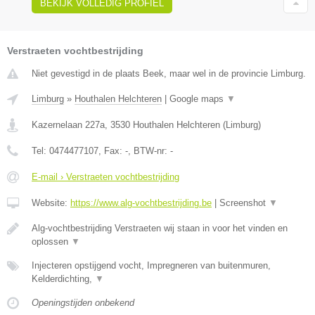
BEKIJK VOLLEDIG PROFIEL
Verstraeten vochtbestrijding
Niet gevestigd in de plaats Beek, maar wel in de provincie Limburg.
Limburg
»
Houthalen Helchteren
|
Google maps
▼
Kazernelaan 227a
,
3530
Houthalen Helchteren
(
Limburg
)
Tel:
0474477107
, Fax:
-
, BTW-nr:
-
E-mail › Verstraeten vochtbestrijding
Website:
https://www.alg-vochtbestrijding.be
|
Screenshot
▼
Alg-vochtbestrijding Verstraeten wij staan in voor het vinden en
oplossen
▼
Injecteren opstijgend vocht, Impregneren van buitenmuren,
Kelderdichting,
▼
Openingstijden onbekend