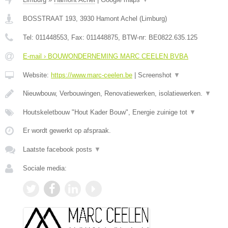
BOSSTRAAT 193
,
3930
Hamont Achel
(
Limburg
)
Tel:
011448553
, Fax:
011448875
, BTW-nr:
BE0822.635.125
E-mail › BOUWONDERNEMING MARC CEELEN BVBA
Website:
https://www.marc-ceelen.be
|
Screenshot
▼
Nieuwbouw, Verbouwingen, Renovatiewerken, isolatiewerken.
▼
Houtskeletbouw "Hout Kader Bouw", Energie zuinige tot
▼
Er wordt gewerkt op afspraak.
Laatste facebook posts
▼
Sociale media: