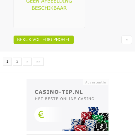
BEKIJK VOLLEDIG PROFIEL
1
2
»
»»