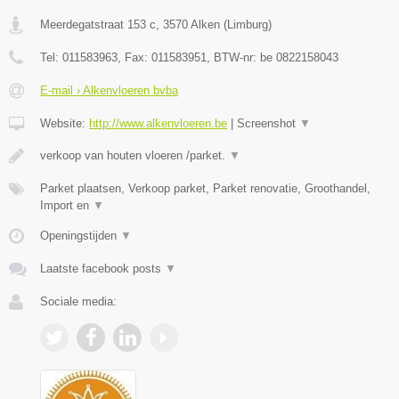
Meerdegatstraat 153 c
,
3570
Alken
(
Limburg
)
Tel:
011583963
, Fax:
011583951
, BTW-nr:
be 0822158043
E-mail › Alkenvloeren bvba
Website:
http://www.alkenvloeren.be
|
Screenshot
▼
verkoop van houten vloeren /parket.
▼
Parket plaatsen, Verkoop parket, Parket renovatie, Groothandel,
Import en
▼
Openingstijden
▼
Laatste facebook posts
▼
Sociale media: