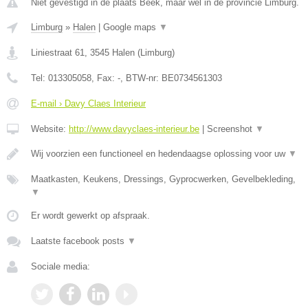
Niet gevestigd in de plaats Beek, maar wel in de provincie Limburg.
Limburg
»
Halen
|
Google maps
▼
Liniestraat 61
,
3545
Halen
(
Limburg
)
Tel:
013305058
, Fax:
-
, BTW-nr:
BE0734561303
E-mail › Davy Claes Interieur
Website:
http://www.davyclaes-interieur.be
|
Screenshot
▼
Wij voorzien een functioneel en hedendaagse oplossing voor uw
▼
Maatkasten, Keukens, Dressings, Gyprocwerken, Gevelbekleding,
▼
Er wordt gewerkt op afspraak.
Laatste facebook posts
▼
Sociale media: