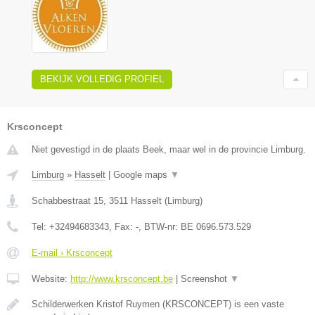
BEKIJK VOLLEDIG PROFIEL
Krsconcept
Niet gevestigd in de plaats Beek, maar wel in de provincie Limburg.
Limburg
»
Hasselt
|
Google maps
▼
Schabbestraat 15
,
3511
Hasselt
(
Limburg
)
Tel:
+32494683343
, Fax:
-
, BTW-nr:
BE 0696.573.529
E-mail › Krsconcept
Website:
http://www.krsconcept.be
|
Screenshot
▼
Schilderwerken Kristof Ruymen (KRSCONCEPT) is een vaste