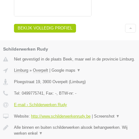
BEKIJK VOLLEDIG PROFIEL
Schilderwerken Rudy
Niet gevestigd in de plaats Beek, maar wel in de provincie Limburg.
Limburg
»
Overpelt
|
Google maps
▼
Ploegstraat 19
,
3900
Overpelt
(
Limburg
)
Tel:
0499775741
, Fax:
-
, BTW-nr:
-
E-mail › Schilderwerken Rudy
Website:
http://www.schilderwerkenrudy.be
|
Screenshot
▼
Alle binnen en buiten schilderwerken alsook behangwerken. Wij
werken enkel
▼