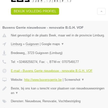
BEKIJK VOLLEDIG PROFIEL
Buvens Gerrie nieuwbouw - renovatie B.G.H. VOF
Niet gevestigd in de plaats Beek, maar wel in de provincie Limburg.
Limburg
»
Guigoven
|
Google maps
▼
Bredeweg,
,
3723
Guigoven
(
Limburg
)
Tel:
+32468259274
, Fax:
-
, BTW-nr:
0707549177
E-mail › Buvens Gerrie nieuwbouw - renovatie B.G.H. VOF
Website:
http://www.buvensgerrie.be
|
Screenshot
▼
Beste, bij ons kan u terecht voor plaatsen van nieuwbouwwoningen
en
▼
Diensten: Nieuwbouw, Renovatie, Vochtbestrijding