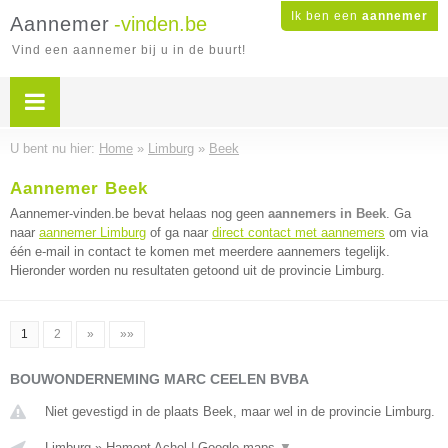
Ik ben een
aannemer
Aannemer
-vinden.be
Vind een aannemer bij u in de buurt!
U bent nu hier:
Home
»
Limburg
»
Beek
Aannemer Beek
Aannemer-vinden.be bevat helaas nog geen
aannemers in Beek
. Ga
naar
aannemer Limburg
of ga naar
direct contact met aannemers
om via
één e-mail in contact te komen met meerdere aannemers tegelijk.
Hieronder worden nu resultaten getoond uit de provincie Limburg.
1
2
»
»»
BOUWONDERNEMING MARC CEELEN BVBA
Niet gevestigd in de plaats Beek, maar wel in de provincie Limburg.
Limburg
»
Hamont Achel
|
Google maps
▼