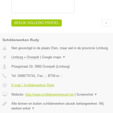
BEKIJK VOLLEDIG PROFIEL
Schilderwerken Rudy
Niet gevestigd in de plaats Elen, maar wel in de provincie Limburg.
Limburg
»
Overpelt
|
Google maps
▼
Ploegstraat 19
,
3900
Overpelt
(
Limburg
)
Tel:
0499775741
, Fax:
-
, BTW-nr:
-
E-mail › Schilderwerken Rudy
Website:
http://www.schilderwerkenrudy.be
|
Screenshot
▼
Alle binnen en buiten schilderwerken alsook behangwerken. Wij
werken enkel
▼