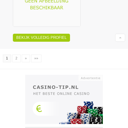
BEKIJK VOLLEDIG PROFIEL
1
2
»
»»