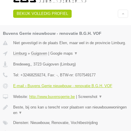
BEKIJK VOLLEDIG PROFIEL
Buvens Gerrie nieuwbouw - renovatie B.G.H. VOF
Niet gevestigd in de plaats Elen, maar wel in de provincie Limburg.
Limburg
»
Guigoven
|
Google maps
▼
Bredeweg,
,
3723
Guigoven
(
Limburg
)
Tel:
+32468259274
, Fax:
-
, BTW-nr:
0707549177
E-mail › Buvens Gerrie nieuwbouw - renovatie B.G.H. VOF
Website:
http://www.buvensgerrie.be
|
Screenshot
▼
Beste, bij ons kan u terecht voor plaatsen van nieuwbouwwoningen
en
▼
Diensten: Nieuwbouw, Renovatie, Vochtbestrijding