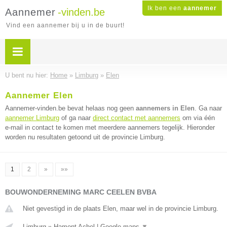
Ik ben een
aannemer
Aannemer
-vinden.be
Vind een aannemer bij u in de buurt!
U bent nu hier:
Home
»
Limburg
»
Elen
Aannemer Elen
Aannemer-vinden.be bevat helaas nog geen
aannemers in Elen
. Ga naar
aannemer Limburg
of ga naar
direct contact met aannemers
om via één
e-mail in contact te komen met meerdere aannemers tegelijk. Hieronder
worden nu resultaten getoond uit de provincie Limburg.
1
2
»
»»
BOUWONDERNEMING MARC CEELEN BVBA
Niet gevestigd in de plaats Elen, maar wel in de provincie Limburg.
Limburg
»
Hamont Achel
|
Google maps
▼