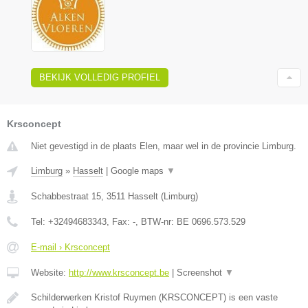
BEKIJK VOLLEDIG PROFIEL
Krsconcept
Niet gevestigd in de plaats Elen, maar wel in de provincie Limburg.
Limburg
»
Hasselt
|
Google maps
▼
Schabbestraat 15
,
3511
Hasselt
(
Limburg
)
Tel:
+32494683343
, Fax:
-
, BTW-nr:
BE 0696.573.529
E-mail › Krsconcept
Website:
http://www.krsconcept.be
|
Screenshot
▼
Schilderwerken Kristof Ruymen (KRSCONCEPT) is een vaste