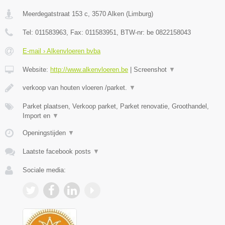
Meerdegatstraat 153 c
,
3570
Alken
(
Limburg
)
Tel:
011583963
, Fax:
011583951
, BTW-nr:
be 0822158043
E-mail › Alkenvloeren bvba
Website:
http://www.alkenvloeren.be
|
Screenshot
▼
verkoop van houten vloeren /parket.
▼
Parket plaatsen, Verkoop parket, Parket renovatie, Groothandel,
Import en
▼
Openingstijden
▼
Laatste facebook posts
▼
Sociale media: