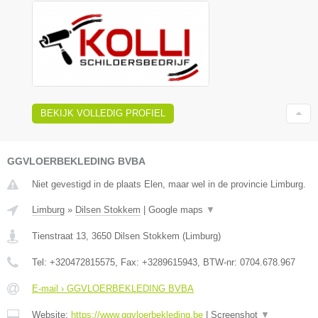
BEKIJK VOLLEDIG PROFIEL
GGVLOERBEKLEDING BVBA
Niet gevestigd in de plaats Elen, maar wel in de provincie Limburg.
Limburg
»
Dilsen Stokkem
|
Google maps
▼
Tienstraat 13
,
3650
Dilsen Stokkem
(
Limburg
)
Tel:
+320472815575
, Fax:
+3289615943
, BTW-nr:
0704.678.967
E-mail › GGVLOERBEKLEDING BVBA
Website:
https://www.ggvloerbekleding.be
|
Screenshot
▼