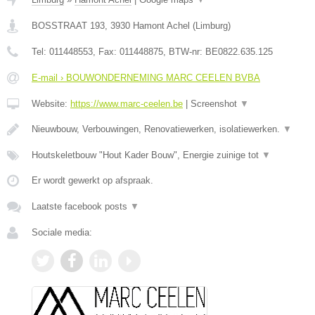
BOSSTRAAT 193
,
3930
Hamont Achel
(
Limburg
)
Tel:
011448553
, Fax:
011448875
, BTW-nr:
BE0822.635.125
E-mail › BOUWONDERNEMING MARC CEELEN BVBA
Website:
https://www.marc-ceelen.be
|
Screenshot
▼
Nieuwbouw, Verbouwingen, Renovatiewerken, isolatiewerken.
▼
Houtskeletbouw "Hout Kader Bouw", Energie zuinige tot
▼
Er wordt gewerkt op afspraak.
Laatste facebook posts
▼
Sociale media: