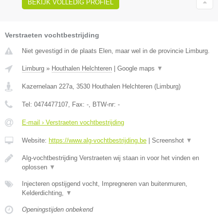
BEKIJK VOLLEDIG PROFIEL
Verstraeten vochtbestrijding
Niet gevestigd in de plaats Elen, maar wel in de provincie Limburg.
Limburg
»
Houthalen Helchteren
|
Google maps
▼
Kazernelaan 227a
,
3530
Houthalen Helchteren
(
Limburg
)
Tel:
0474477107
, Fax:
-
, BTW-nr:
-
E-mail › Verstraeten vochtbestrijding
Website:
https://www.alg-vochtbestrijding.be
|
Screenshot
▼
Alg-vochtbestrijding Verstraeten wij staan in voor het vinden en
oplossen
▼
Injecteren opstijgend vocht, Impregneren van buitenmuren,
Kelderdichting,
▼
Openingstijden onbekend