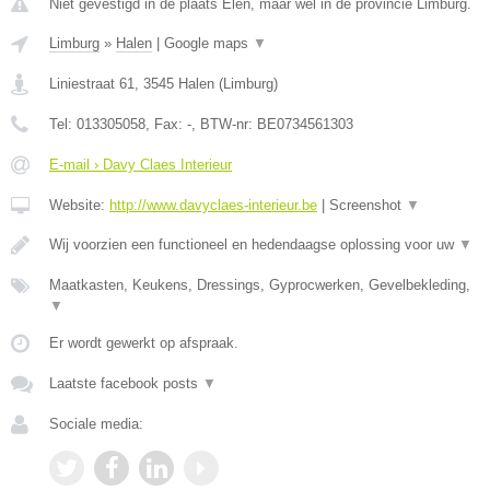
Niet gevestigd in de plaats Elen, maar wel in de provincie Limburg.
Limburg
»
Halen
|
Google maps
▼
Liniestraat 61
,
3545
Halen
(
Limburg
)
Tel:
013305058
, Fax:
-
, BTW-nr:
BE0734561303
E-mail › Davy Claes Interieur
Website:
http://www.davyclaes-interieur.be
|
Screenshot
▼
Wij voorzien een functioneel en hedendaagse oplossing voor uw
▼
Maatkasten, Keukens, Dressings, Gyprocwerken, Gevelbekleding,
▼
Er wordt gewerkt op afspraak.
Laatste facebook posts
▼
Sociale media: