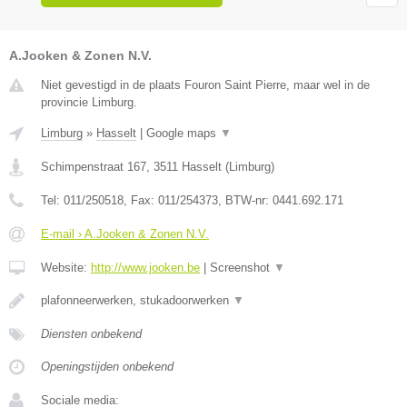
A.Jooken & Zonen N.V.
Niet gevestigd in de plaats Fouron Saint Pierre, maar wel in de
provincie Limburg.
Limburg
»
Hasselt
|
Google maps
▼
Schimpenstraat 167
,
3511
Hasselt
(
Limburg
)
Tel:
011/250518
, Fax:
011/254373
, BTW-nr:
0441.692.171
E-mail › A.Jooken & Zonen N.V.
Website:
http://www.jooken.be
|
Screenshot
▼
plafonneerwerken, stukadoorwerken
▼
Diensten onbekend
Openingstijden onbekend
Sociale media: