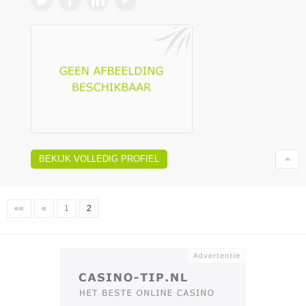
BEKIJK VOLLEDIG PROFIEL
««
«
1
2