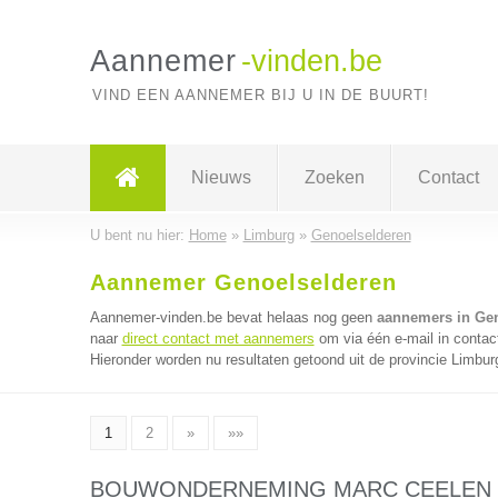
Aannemer
-vinden.be
VIND EEN AANNEMER BIJ U IN DE BUURT!
Nieuws
Zoeken
Contact
U bent nu hier:
Home
»
Limburg
»
Genoelselderen
Aannemer Genoelselderen
Aannemer-vinden.be bevat helaas nog geen
aannemers in Ge
naar
direct contact met aannemers
om via één e-mail in contac
Hieronder worden nu resultaten getoond uit de provincie Limbur
1
2
»
»»
BOUWONDERNEMING MARC CEELEN 