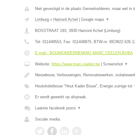
Niet gevestigd in de plaats Genoelselderen, maar wel in 
Limburg
»
Hamont Achel
|
Google maps
▼
BOSSTRAAT 193
,
3930
Hamont Achel
(
Limburg
)
Tel:
011448553
, Fax:
011448875
, BTW-nr:
BE0822.635.1
E-mail › BOUWONDERNEMING MARC CEELEN BVBA
Website:
https://www.marc-ceelen.be
|
Screenshot
▼
Nieuwbouw, Verbouwingen, Renovatiewerken, isolatiewer
Houtskeletbouw "Hout Kader Bouw", Energie zuinige tot
Er wordt gewerkt op afspraak.
Laatste facebook posts
▼
Sociale media: