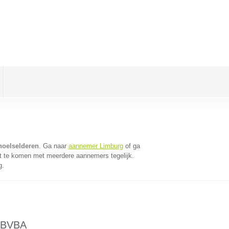
noelselderen
. Ga naar
aannemer Limburg
of ga
t te komen met meerdere aannemers tegelijk.
g.
BVBA