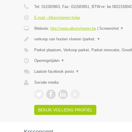
Tel:
011583963
, Fax:
011583951
, BTW-nr:
be 082215804
E-mail › Alkenvloeren bvba
Website:
http://www.alkenvloeren.be
|
Screenshot
▼
verkoop van houten vloeren /parket.
▼
Parket plaatsen, Verkoop parket, Parket renovatie, Groo
Openingstijden
▼
Laatste facebook posts
▼
Sociale media:
BEKIJK VOLLEDIG PROFIEL
Krsconcept