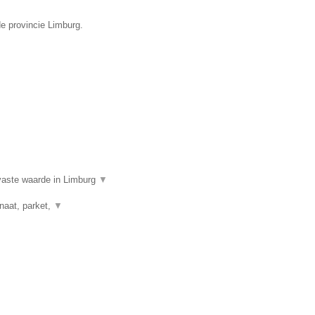
de provincie Limburg.
aste waarde in Limburg
▼
naat, parket,
▼