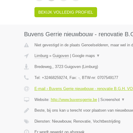
BEKIJK VOLLEDIG PROFIEL
Buvens Gerrie nieuwbouw - renovatie B
Niet gevestigd in de plaats Genoelselderen, maar wel in 
Limburg
»
Guigoven
|
Google maps
▼
Bredeweg,
,
3723
Guigoven
(
Limburg
)
Tel:
+32468259274
, Fax:
-
, BTW-nr:
0707549177
E-mail › Buvens Gerrie nieuwbouw - renovatie B.G.H. V
Website:
http://www.buvensgerrie.be
|
Screenshot
▼
Beste, bij ons kan u terecht voor plaatsen van nieuwbo
Diensten: Nieuwbouw, Renovatie, Vochtbestrijding
Er wordt gewerkt op afspraak.