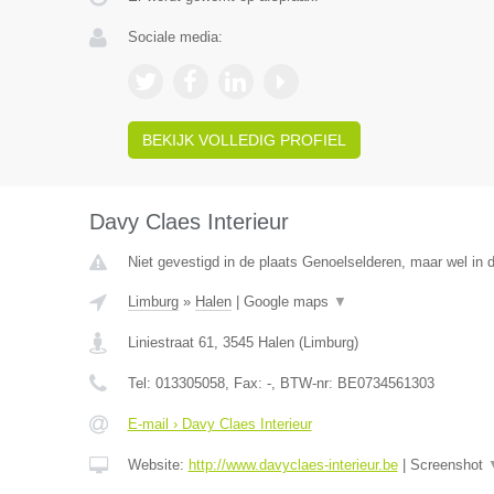
Sociale media:
BEKIJK VOLLEDIG PROFIEL
Davy Claes Interieur
Niet gevestigd in de plaats Genoelselderen, maar wel in 
Limburg
»
Halen
|
Google maps
▼
Liniestraat 61
,
3545
Halen
(
Limburg
)
Tel:
013305058
, Fax:
-
, BTW-nr:
BE0734561303
E-mail › Davy Claes Interieur
Website:
http://www.davyclaes-interieur.be
|
Screenshot