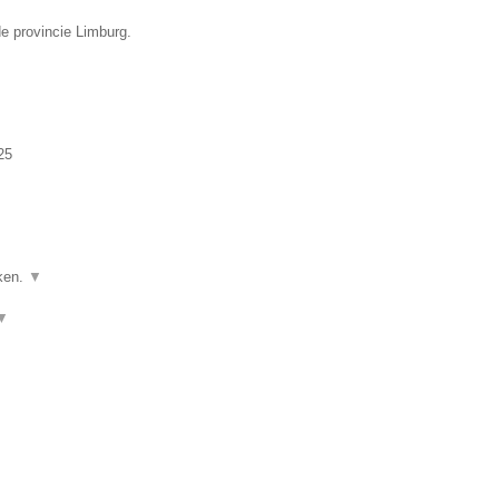
de provincie Limburg.
25
ken.
▼
▼