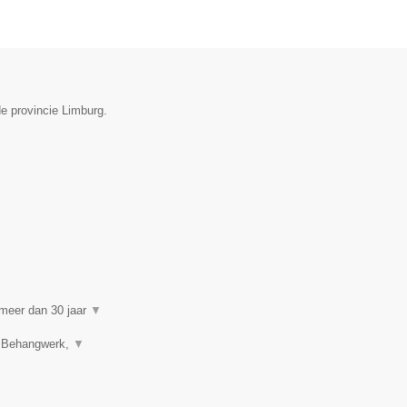
de provincie Limburg.
s meer dan 30 jaar
▼
, Behangwerk,
▼