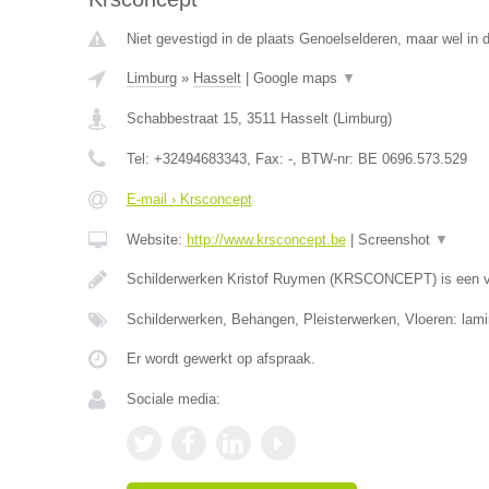
Niet gevestigd in de plaats Genoelselderen, maar wel in 
Limburg
»
Hasselt
|
Google maps
▼
Schabbestraat 15
,
3511
Hasselt
(
Limburg
)
Tel:
+32494683343
, Fax:
-
, BTW-nr:
BE 0696.573.529
E-mail › Krsconcept
Website:
http://www.krsconcept.be
|
Screenshot
▼
Schilderwerken Kristof Ruymen (KRSCONCEPT) is een v
Schilderwerken, Behangen, Pleisterwerken, Vloeren: lami
Er wordt gewerkt op afspraak.
Sociale media: