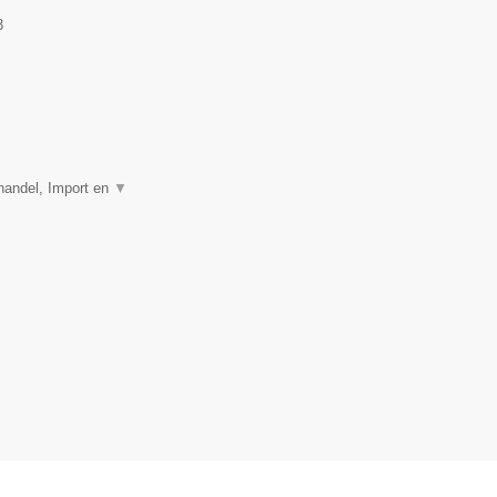
3
thandel, Import en
▼