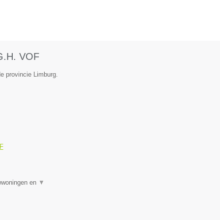
.G.H. VOF
de provincie Limburg.
OF
uwwoningen en
▼