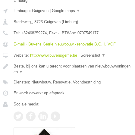
Limburg.
Limburg
»
Guigoven
|
Google maps
▼
Bredeweg,
,
3723
Guigoven
(
Limburg
)
Tel:
+32468259274
, Fax:
-
, BTW-nr:
0707549177
E-mail › Buvens Gerrie nieuwbouw - renovatie B.G.H. VOF
Website:
http://www.buvensgerrie.be
|
Screenshot
▼
Beste, bij ons kan u terecht voor plaatsen van nieuwbouwwoningen
en
▼
Diensten: Nieuwbouw, Renovatie, Vochtbestrijding
Er wordt gewerkt op afspraak.
Sociale media: