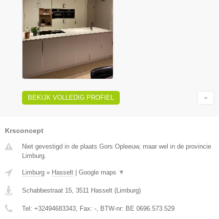
BEKIJK VOLLEDIG PROFIEL
Krsconcept
Niet gevestigd in de plaats Gors Opleeuw, maar wel in de provincie
Limburg.
Limburg
»
Hasselt
|
Google maps
▼
Schabbestraat 15
,
3511
Hasselt
(
Limburg
)
Tel:
+32494683343
, Fax:
-
, BTW-nr:
BE 0696.573.529