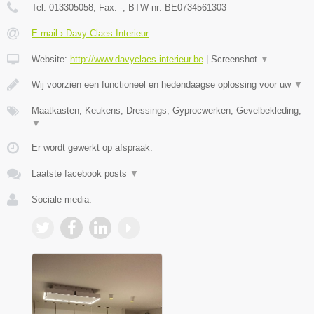
Tel:
013305058
, Fax:
-
, BTW-nr:
BE0734561303
E-mail › Davy Claes Interieur
Website:
http://www.davyclaes-interieur.be
|
Screenshot
▼
Wij voorzien een functioneel en hedendaagse oplossing voor uw
▼
Maatkasten, Keukens, Dressings, Gyprocwerken, Gevelbekleding,
▼
Er wordt gewerkt op afspraak.
Laatste facebook posts
▼
Sociale media: