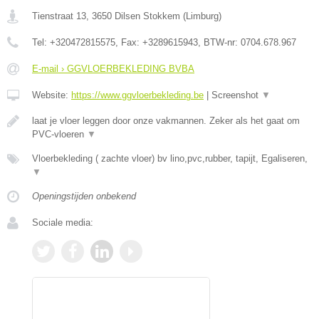
Tienstraat 13
,
3650
Dilsen Stokkem
(
Limburg
)
Tel:
+320472815575
, Fax:
+3289615943
, BTW-nr:
0704.678.967
E-mail › GGVLOERBEKLEDING BVBA
Website:
https://www.ggvloerbekleding.be
|
Screenshot
▼
laat je vloer leggen door onze vakmannen. Zeker als het gaat om
PVC-vloeren
▼
Vloerbekleding ( zachte vloer) bv lino,pvc,rubber, tapijt, Egaliseren,
▼
Openingstijden onbekend
Sociale media: