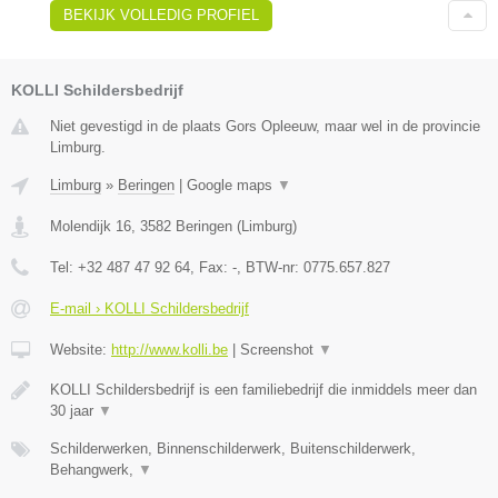
BEKIJK VOLLEDIG PROFIEL
KOLLI Schildersbedrijf
Niet gevestigd in de plaats Gors Opleeuw, maar wel in de provincie
Limburg.
Limburg
»
Beringen
|
Google maps
▼
Molendijk 16
,
3582
Beringen
(
Limburg
)
Tel:
+32 487 47 92 64
, Fax:
-
, BTW-nr:
0775.657.827
E-mail › KOLLI Schildersbedrijf
Website:
http://www.kolli.be
|
Screenshot
▼
KOLLI Schildersbedrijf is een familiebedrijf die inmiddels meer dan
30 jaar
▼
Schilderwerken, Binnenschilderwerk, Buitenschilderwerk,
Behangwerk,
▼