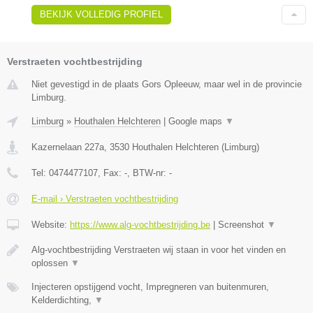
BEKIJK VOLLEDIG PROFIEL
Verstraeten vochtbestrijding
Niet gevestigd in de plaats Gors Opleeuw, maar wel in de provincie
Limburg.
Limburg
»
Houthalen Helchteren
|
Google maps
▼
Kazernelaan 227a
,
3530
Houthalen Helchteren
(
Limburg
)
Tel:
0474477107
, Fax:
-
, BTW-nr:
-
E-mail › Verstraeten vochtbestrijding
Website:
https://www.alg-vochtbestrijding.be
|
Screenshot
▼
Alg-vochtbestrijding Verstraeten wij staan in voor het vinden en
oplossen
▼
Injecteren opstijgend vocht, Impregneren van buitenmuren,
Kelderdichting,
▼