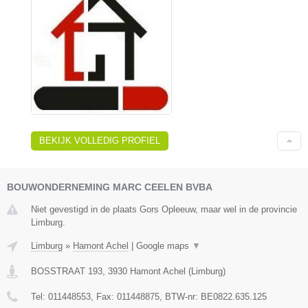
BEKIJK VOLLEDIG PROFIEL
BOUWONDERNEMING MARC CEELEN BVBA
Niet gevestigd in de plaats Gors Opleeuw, maar wel in de provincie
Limburg.
Limburg
»
Hamont Achel
|
Google maps
▼
BOSSTRAAT 193
,
3930
Hamont Achel
(
Limburg
)
Tel:
011448553
, Fax:
011448875
, BTW-nr:
BE0822.635.125