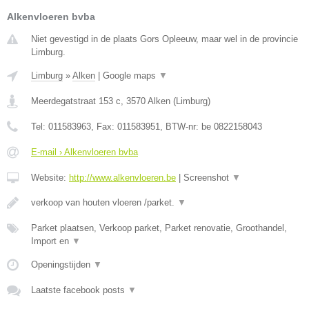
Alkenvloeren bvba
Niet gevestigd in de plaats Gors Opleeuw, maar wel in de provincie
Limburg.
Limburg
»
Alken
|
Google maps
▼
Meerdegatstraat 153 c
,
3570
Alken
(
Limburg
)
Tel:
011583963
, Fax:
011583951
, BTW-nr:
be 0822158043
E-mail › Alkenvloeren bvba
Website:
http://www.alkenvloeren.be
|
Screenshot
▼
verkoop van houten vloeren /parket.
▼
Parket plaatsen, Verkoop parket, Parket renovatie, Groothandel,
Import en
▼
Openingstijden
▼
Laatste facebook posts
▼