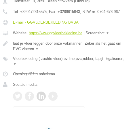
Tienstraat 13
,
3650
Dilsen Stokkem
(
Limburg
)
Tel:
+320472815575
, Fax:
+3289615943
, BTW-nr:
0704.678.967
E-mail › GGVLOERBEKLEDING BVBA
Website:
https://www.ggvloerbekleding.be
|
Screenshot
▼
laat je vloer leggen door onze vakmannen. Zeker als het gaat om
PVC-vloeren
▼
Vloerbekleding ( zachte vloer) bv lino,pvc,rubber, tapijt, Egaliseren,
▼
Openingstijden onbekend
Sociale media: