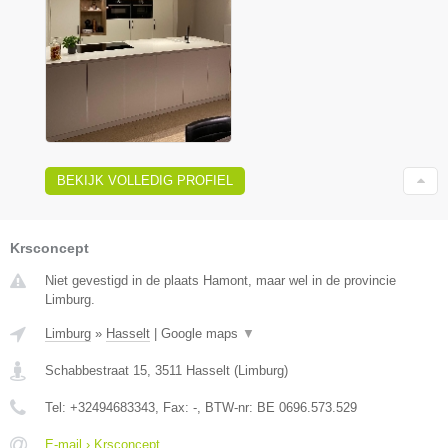
BEKIJK VOLLEDIG PROFIEL
Krsconcept
Niet gevestigd in de plaats Hamont, maar wel in de provincie
Limburg.
Limburg
»
Hasselt
|
Google maps
▼
Schabbestraat 15
,
3511
Hasselt
(
Limburg
)
Tel:
+32494683343
, Fax:
-
, BTW-nr:
BE 0696.573.529
E-mail › Krsconcept