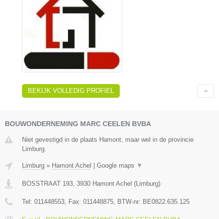
BEKIJK VOLLEDIG PROFIEL
BOUWONDERNEMING MARC CEELEN BVBA
Niet gevestigd in de plaats Hamont, maar wel in de provincie
Limburg.
Limburg
»
Hamont Achel
|
Google maps
▼
BOSSTRAAT 193
,
3930
Hamont Achel
(
Limburg
)
Tel:
011448553
, Fax:
011448875
, BTW-nr:
BE0822.635.125