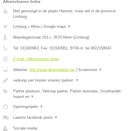
Alkenvloeren bvba
Niet gevestigd in de plaats Hamont, maar wel in de provincie
Limburg.
Limburg
»
Alken
|
Google maps
▼
Meerdegatstraat 153 c
,
3570
Alken
(
Limburg
)
Tel:
011583963
, Fax:
011583951
, BTW-nr:
be 0822158043
E-mail › Alkenvloeren bvba
Website:
http://www.alkenvloeren.be
|
Screenshot
▼
verkoop van houten vloeren /parket.
▼
Parket plaatsen, Verkoop parket, Parket renovatie, Groothandel,
Import en
▼
Openingstijden
▼
Laatste facebook posts
▼
Sociale media: