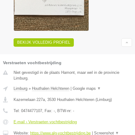
BEKIJK VOLLEDIG PROFIEL
Verstraeten vochtbestrijding
Niet gevestigd in de plaats Hamont, maar wel in de provincie
Limburg.
Limburg
»
Houthalen Helchteren
|
Google maps
▼
Kazernelaan 227a
,
3530
Houthalen Helchteren
(
Limburg
)
Tel:
0474477107
, Fax:
-
, BTW-nr:
-
E-mail › Verstraeten vochtbestrijding
Website:
https://www.alg-vochtbestrijding.be
|
Screenshot
▼