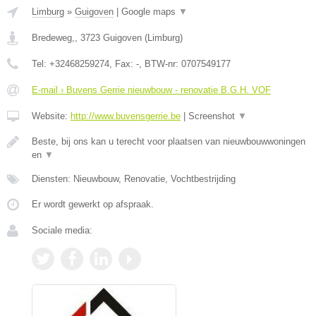
Limburg
»
Guigoven
|
Google maps
▼
Bredeweg,
,
3723
Guigoven
(
Limburg
)
Tel:
+32468259274
, Fax:
-
, BTW-nr:
0707549177
E-mail › Buvens Gerrie nieuwbouw - renovatie B.G.H. VOF
Website:
http://www.buvensgerrie.be
|
Screenshot
▼
Beste, bij ons kan u terecht voor plaatsen van nieuwbouwwoningen
en
▼
Diensten: Nieuwbouw, Renovatie, Vochtbestrijding
Er wordt gewerkt op afspraak.
Sociale media: