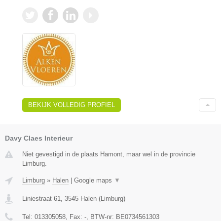
BEKIJK VOLLEDIG PROFIEL
Davy Claes Interieur
Niet gevestigd in de plaats Hamont, maar wel in de provincie
Limburg.
Limburg
»
Halen
|
Google maps
▼
Liniestraat 61
,
3545
Halen
(
Limburg
)
Tel:
013305058
, Fax:
-
, BTW-nr:
BE0734561303