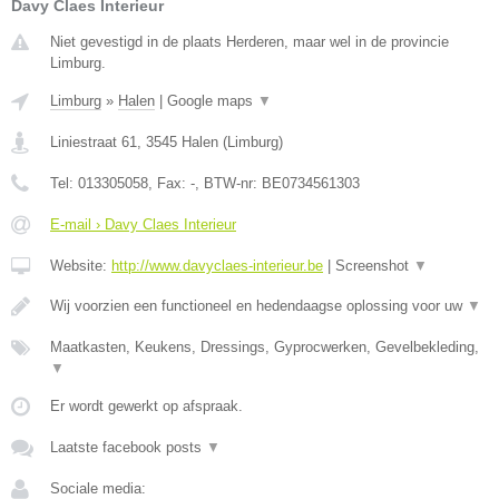
Davy Claes Interieur
Niet gevestigd in de plaats Herderen, maar wel in de provincie
Limburg.
Limburg
»
Halen
|
Google maps
▼
Liniestraat 61
,
3545
Halen
(
Limburg
)
Tel:
013305058
, Fax:
-
, BTW-nr:
BE0734561303
E-mail › Davy Claes Interieur
Website:
http://www.davyclaes-interieur.be
|
Screenshot
▼
Wij voorzien een functioneel en hedendaagse oplossing voor uw
▼
Maatkasten, Keukens, Dressings, Gyprocwerken, Gevelbekleding,
▼
Er wordt gewerkt op afspraak.
Laatste facebook posts
▼
Sociale media: