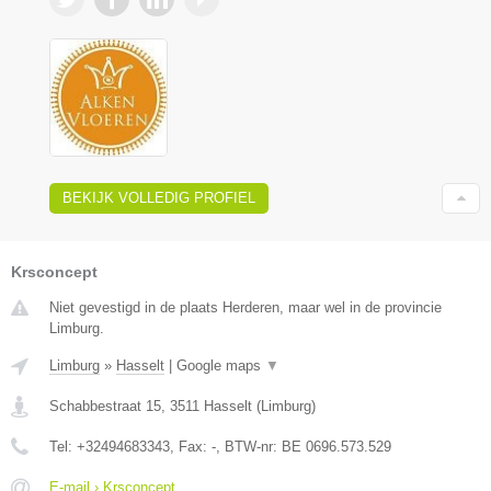
BEKIJK VOLLEDIG PROFIEL
Krsconcept
Niet gevestigd in de plaats Herderen, maar wel in de provincie
Limburg.
Limburg
»
Hasselt
|
Google maps
▼
Schabbestraat 15
,
3511
Hasselt
(
Limburg
)
Tel:
+32494683343
, Fax:
-
, BTW-nr:
BE 0696.573.529
E-mail › Krsconcept