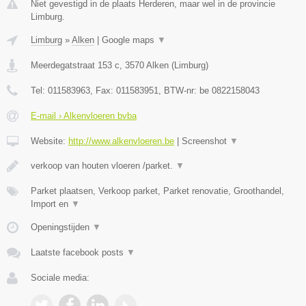
Niet gevestigd in de plaats Herderen, maar wel in de provincie
Limburg.
Limburg
»
Alken
|
Google maps
▼
Meerdegatstraat 153 c
,
3570
Alken
(
Limburg
)
Tel:
011583963
, Fax:
011583951
, BTW-nr:
be 0822158043
E-mail › Alkenvloeren bvba
Website:
http://www.alkenvloeren.be
|
Screenshot
▼
verkoop van houten vloeren /parket.
▼
Parket plaatsen, Verkoop parket, Parket renovatie, Groothandel,
Import en
▼
Openingstijden
▼
Laatste facebook posts
▼
Sociale media: