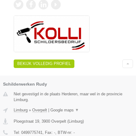
BEKIJK VOLLEDIG PROFIEL
Schilderwerken Rudy
Niet gevestigd in de plaats Herderen, maar wel in de provincie
Limburg.
Limburg
»
Overpelt
|
Google maps
▼
Ploegstraat 19
,
3900
Overpelt
(
Limburg
)
Tel:
0499775741
, Fax:
-
, BTW-nr:
-