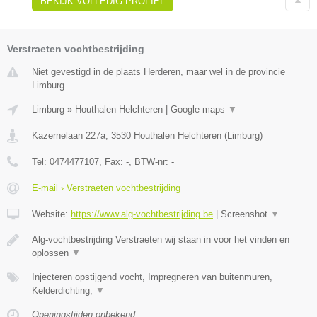
BEKIJK VOLLEDIG PROFIEL
Verstraeten vochtbestrijding
Niet gevestigd in de plaats Herderen, maar wel in de provincie
Limburg.
Limburg
»
Houthalen Helchteren
|
Google maps
▼
Kazernelaan 227a
,
3530
Houthalen Helchteren
(
Limburg
)
Tel:
0474477107
, Fax:
-
, BTW-nr:
-
E-mail › Verstraeten vochtbestrijding
Website:
https://www.alg-vochtbestrijding.be
|
Screenshot
▼
Alg-vochtbestrijding Verstraeten wij staan in voor het vinden en
oplossen
▼
Injecteren opstijgend vocht, Impregneren van buitenmuren,
Kelderdichting,
▼
Openingstijden onbekend