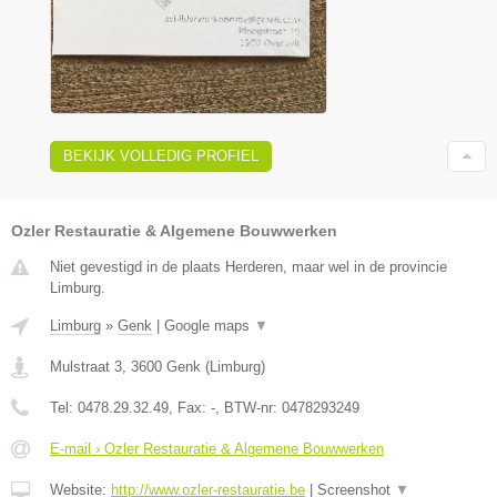
BEKIJK VOLLEDIG PROFIEL
Ozler Restauratie & Algemene Bouwwerken
Niet gevestigd in de plaats Herderen, maar wel in de provincie
Limburg.
Limburg
»
Genk
|
Google maps
▼
Mulstraat 3
,
3600
Genk
(
Limburg
)
Tel:
0478.29.32.49
, Fax:
-
, BTW-nr:
0478293249
E-mail › Ozler Restauratie & Algemene Bouwwerken
Website:
http://www.ozler-restauratie.be
|
Screenshot
▼