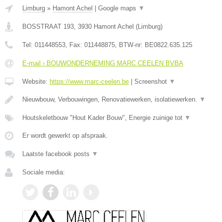
Limburg
»
Hamont Achel
|
Google maps
▼
BOSSTRAAT 193
,
3930
Hamont Achel
(
Limburg
)
Tel:
011448553
, Fax:
011448875
, BTW-nr:
BE0822.635.125
E-mail › BOUWONDERNEMING MARC CEELEN BVBA
Website:
https://www.marc-ceelen.be
|
Screenshot
▼
Nieuwbouw, Verbouwingen, Renovatiewerken, isolatiewerken.
▼
Houtskeletbouw "Hout Kader Bouw", Energie zuinige tot
▼
Er wordt gewerkt op afspraak.
Laatste facebook posts
▼
Sociale media: