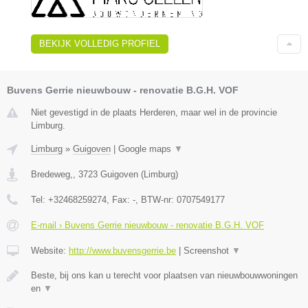
BEKIJK VOLLEDIG PROFIEL
Buvens Gerrie nieuwbouw - renovatie B.G.H. VOF
Niet gevestigd in de plaats Herderen, maar wel in de provincie
Limburg.
Limburg
»
Guigoven
|
Google maps
▼
Bredeweg,
,
3723
Guigoven
(
Limburg
)
Tel:
+32468259274
, Fax:
-
, BTW-nr:
0707549177
E-mail › Buvens Gerrie nieuwbouw - renovatie B.G.H. VOF
Website:
http://www.buvensgerrie.be
|
Screenshot
▼
Beste, bij ons kan u terecht voor plaatsen van nieuwbouwwoningen
en
▼