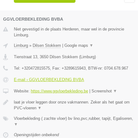
GGVLOERBEKLEDING BVBA
Niet gevestigd in de plaats Herderen, maar wel in de provincie
Limburg.
Limburg
»
Dilsen Stokkem
|
Google maps
▼
Tienstraat 13
,
3650
Dilsen Stokkem
(
Limburg
)
Tel:
+320472815575
, Fax:
+3289615943
, BTW-nr:
0704.678.967
E-mail › GGVLOERBEKLEDING BVBA
Website:
https://www.ggvloerbekleding.be
|
Screenshot
▼
laat je vloer leggen door onze vakmannen. Zeker als het gaat om
PVC-vloeren
▼
Vloerbekleding ( zachte vloer) bv lino,pvc,rubber, tapijt, Egaliseren,
▼
Openingstijden onbekend