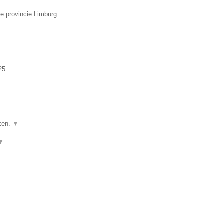
de provincie Limburg.
25
ken.
▼
▼