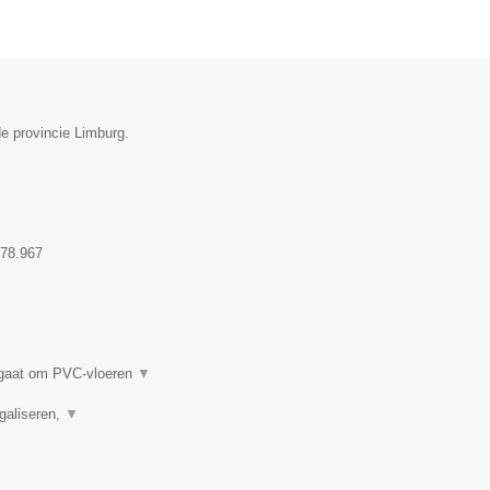
de provincie Limburg.
78.967
▼
t gaat om PVC-vloeren
▼
Egaliseren,
▼