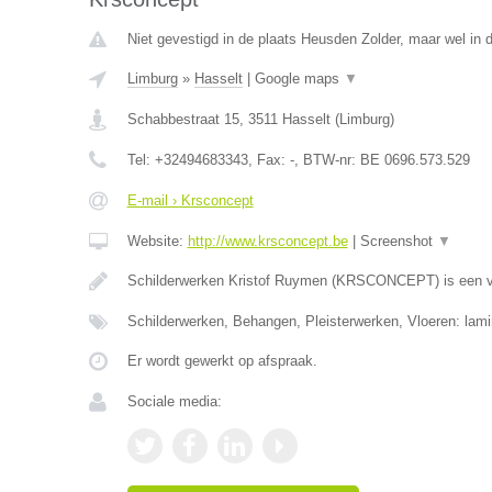
Niet gevestigd in de plaats Heusden Zolder, maar wel in 
Limburg
»
Hasselt
|
Google maps
▼
Schabbestraat 15
,
3511
Hasselt
(
Limburg
)
Tel:
+32494683343
, Fax:
-
, BTW-nr:
BE 0696.573.529
E-mail › Krsconcept
Website:
http://www.krsconcept.be
|
Screenshot
▼
Schilderwerken Kristof Ruymen (KRSCONCEPT) is een v
Schilderwerken, Behangen, Pleisterwerken, Vloeren: lami
Er wordt gewerkt op afspraak.
Sociale media: