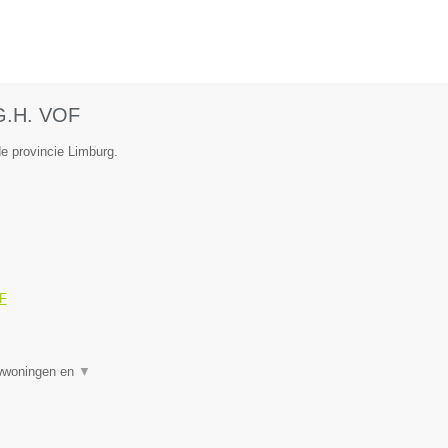
.G.H. VOF
de provincie Limburg.
OF
uwwoningen en
▼