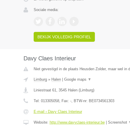
Sociale media:
BEKIJK VOLLEDIG PROFIEL
Davy Claes Interieur
Niet gevestigd in de plaats Heusden Zolder, maar wel in 
Limburg
»
Halen
|
Google maps
▼
Liniestraat 61
,
3545
Halen
(
Limburg
)
Tel:
013305058
, Fax:
-
, BTW-nr:
BE0734561303
E-mail › Davy Claes Interieur
Website:
http://www.davyclaes-interieur.be
|
Screenshot