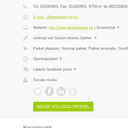
Tel:
011583963
, Fax:
011583951
, BTW-nr:
be 082215804
E-mail › Alkenvloeren bvba
Website:
http://www.alkenvloeren.be
|
Screenshot
▼
verkoop van houten vloeren /parket.
▼
Parket plaatsen, Verkoop parket, Parket renovatie, Groo
Openingstijden
▼
Laatste facebook posts
▼
Sociale media:
BEKIJK VOLLEDIG PROFIEL
Krsconcept