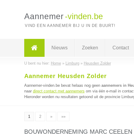
Aannemer
-vinden.be
VIND EEN AANNEMER BIJ U IN DE BUURT!
Nieuws
Zoeken
Contact
U bent nu hier:
Home
»
Limburg
»
Heusden Zolder
Aannemer Heusden Zolder
Aannemer-vinden.be bevat helaas nog geen
aannemers in He
naar
direct contact met aannemers
om via één e-mail in contac
Hieronder worden nu resultaten getoond uit de provincie Limbur
1
2
»
»»
BOUWONDERNEMING MARC CEELEN 