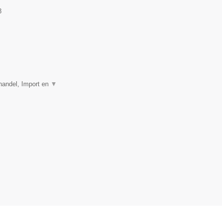
3
thandel, Import en
▼