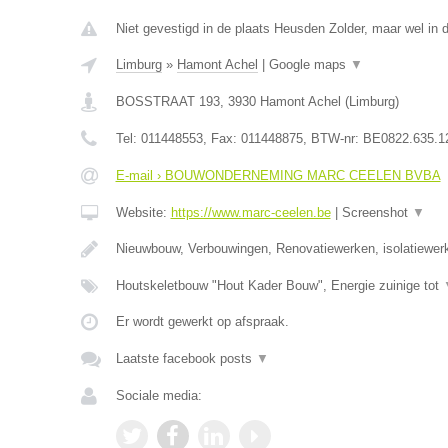
Niet gevestigd in de plaats Heusden Zolder, maar wel in 
Limburg
»
Hamont Achel
|
Google maps
▼
BOSSTRAAT 193
,
3930
Hamont Achel
(
Limburg
)
Tel:
011448553
, Fax:
011448875
, BTW-nr:
BE0822.635.1
E-mail › BOUWONDERNEMING MARC CEELEN BVBA
Website:
https://www.marc-ceelen.be
|
Screenshot
▼
Nieuwbouw, Verbouwingen, Renovatiewerken, isolatiewer
Houtskeletbouw "Hout Kader Bouw", Energie zuinige tot
Er wordt gewerkt op afspraak.
Laatste facebook posts
▼
Sociale media: