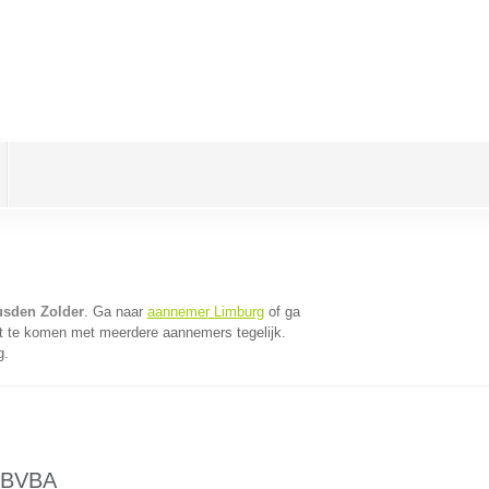
usden Zolder
. Ga naar
aannemer Limburg
of ga
t te komen met meerdere aannemers tegelijk.
g.
BVBA