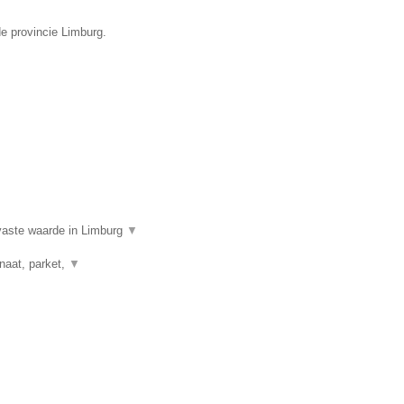
de provincie Limburg.
aste waarde in Limburg
▼
naat, parket,
▼