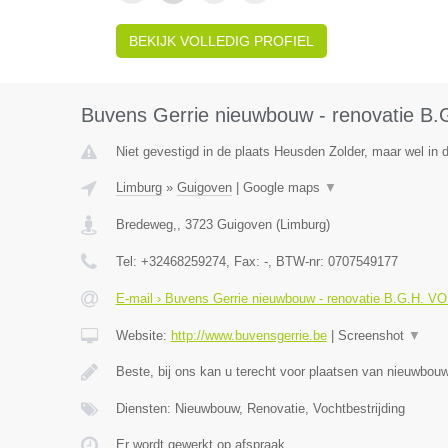
BEKIJK VOLLEDIG PROFIEL
Buvens Gerrie nieuwbouw - renovatie B
Niet gevestigd in de plaats Heusden Zolder, maar wel in 
Limburg
»
Guigoven
|
Google maps
▼
Bredeweg,
,
3723
Guigoven
(
Limburg
)
Tel:
+32468259274
, Fax:
-
, BTW-nr:
0707549177
E-mail › Buvens Gerrie nieuwbouw - renovatie B.G.H. V
Website:
http://www.buvensgerrie.be
|
Screenshot
▼
Beste, bij ons kan u terecht voor plaatsen van nieuwbo
Diensten: Nieuwbouw, Renovatie, Vochtbestrijding
Er wordt gewerkt op afspraak.