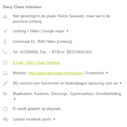
Davy Claes Interieur
Niet gevestigd in de plaats Kleine Spouwen, maar wel in de
provincie Limburg.
Limburg
»
Halen
|
Google maps
▼
Liniestraat 61
,
3545
Halen
(
Limburg
)
Tel:
013305058
, Fax:
-
, BTW-nr:
BE0734561303
E-mail › Davy Claes Interieur
Website:
http://www.davyclaes-interieur.be
|
Screenshot
▼
Wij voorzien een functioneel en hedendaagse oplossing voor uw
▼
Maatkasten, Keukens, Dressings, Gyprocwerken, Gevelbekleding,
▼
Er wordt gewerkt op afspraak.
Laatste facebook posts
▼