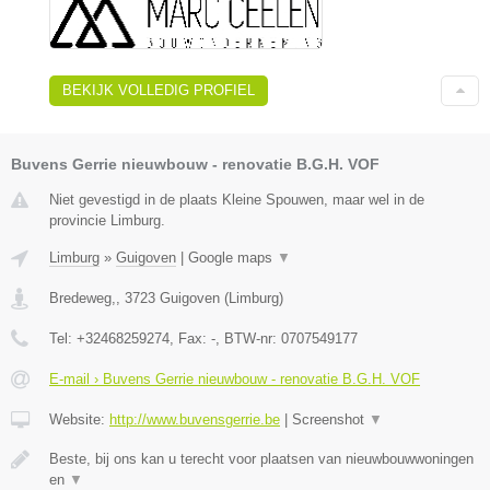
BEKIJK VOLLEDIG PROFIEL
Buvens Gerrie nieuwbouw - renovatie B.G.H. VOF
Niet gevestigd in de plaats Kleine Spouwen, maar wel in de
provincie Limburg.
Limburg
»
Guigoven
|
Google maps
▼
Bredeweg,
,
3723
Guigoven
(
Limburg
)
Tel:
+32468259274
, Fax:
-
, BTW-nr:
0707549177
E-mail › Buvens Gerrie nieuwbouw - renovatie B.G.H. VOF
Website:
http://www.buvensgerrie.be
|
Screenshot
▼
Beste, bij ons kan u terecht voor plaatsen van nieuwbouwwoningen
en
▼