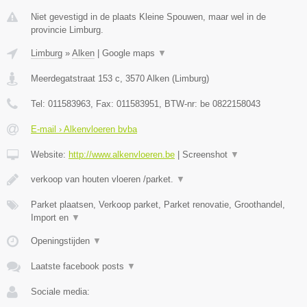
Niet gevestigd in de plaats Kleine Spouwen, maar wel in de
provincie Limburg.
Limburg
»
Alken
|
Google maps
▼
Meerdegatstraat 153 c
,
3570
Alken
(
Limburg
)
Tel:
011583963
, Fax:
011583951
, BTW-nr:
be 0822158043
E-mail › Alkenvloeren bvba
Website:
http://www.alkenvloeren.be
|
Screenshot
▼
verkoop van houten vloeren /parket.
▼
Parket plaatsen, Verkoop parket, Parket renovatie, Groothandel,
Import en
▼
Openingstijden
▼
Laatste facebook posts
▼
Sociale media: