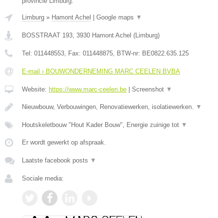
provincie Limburg.
Limburg
»
Hamont Achel
|
Google maps
▼
BOSSTRAAT 193
,
3930
Hamont Achel
(
Limburg
)
Tel:
011448553
, Fax:
011448875
, BTW-nr:
BE0822.635.125
E-mail › BOUWONDERNEMING MARC CEELEN BVBA
Website:
https://www.marc-ceelen.be
|
Screenshot
▼
Nieuwbouw, Verbouwingen, Renovatiewerken, isolatiewerken.
▼
Houtskeletbouw "Hout Kader Bouw", Energie zuinige tot
▼
Er wordt gewerkt op afspraak.
Laatste facebook posts
▼
Sociale media: