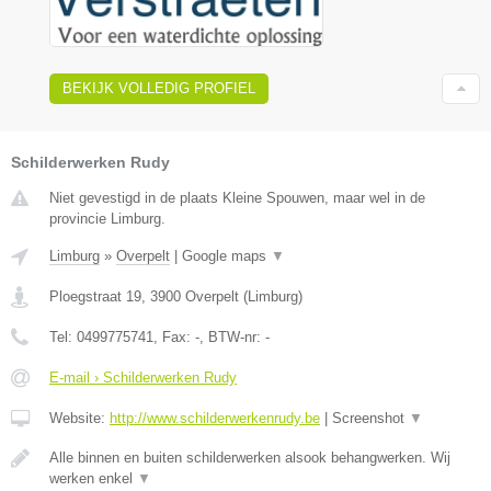
BEKIJK VOLLEDIG PROFIEL
Schilderwerken Rudy
Niet gevestigd in de plaats Kleine Spouwen, maar wel in de
provincie Limburg.
Limburg
»
Overpelt
|
Google maps
▼
Ploegstraat 19
,
3900
Overpelt
(
Limburg
)
Tel:
0499775741
, Fax:
-
, BTW-nr:
-
E-mail › Schilderwerken Rudy
Website:
http://www.schilderwerkenrudy.be
|
Screenshot
▼
Alle binnen en buiten schilderwerken alsook behangwerken. Wij
werken enkel
▼