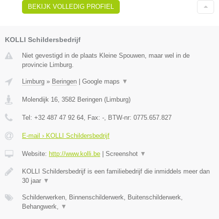
BEKIJK VOLLEDIG PROFIEL
KOLLI Schildersbedrijf
Niet gevestigd in de plaats Kleine Spouwen, maar wel in de
provincie Limburg.
Limburg
»
Beringen
|
Google maps
▼
Molendijk 16
,
3582
Beringen
(
Limburg
)
Tel:
+32 487 47 92 64
, Fax:
-
, BTW-nr:
0775.657.827
E-mail › KOLLI Schildersbedrijf
Website:
http://www.kolli.be
|
Screenshot
▼
KOLLI Schildersbedrijf is een familiebedrijf die inmiddels meer dan
30 jaar
▼
Schilderwerken, Binnenschilderwerk, Buitenschilderwerk,
Behangwerk,
▼