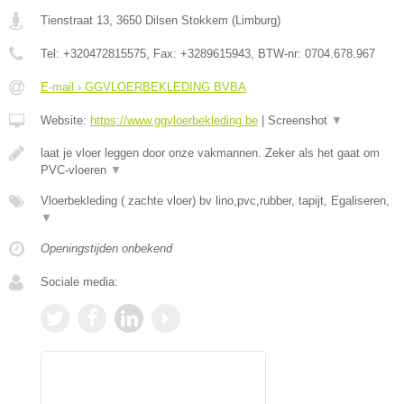
Tienstraat 13
,
3650
Dilsen Stokkem
(
Limburg
)
Tel:
+320472815575
, Fax:
+3289615943
, BTW-nr:
0704.678.967
E-mail › GGVLOERBEKLEDING BVBA
Website:
https://www.ggvloerbekleding.be
|
Screenshot
▼
laat je vloer leggen door onze vakmannen. Zeker als het gaat om
PVC-vloeren
▼
Vloerbekleding ( zachte vloer) bv lino,pvc,rubber, tapijt, Egaliseren,
▼
Openingstijden onbekend
Sociale media: