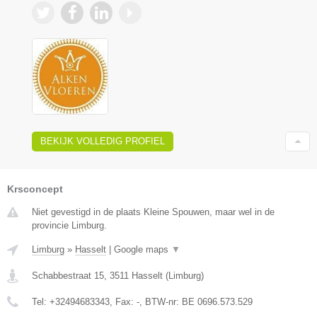
BEKIJK VOLLEDIG PROFIEL
Krsconcept
Niet gevestigd in de plaats Kleine Spouwen, maar wel in de
provincie Limburg.
Limburg
»
Hasselt
|
Google maps
▼
Schabbestraat 15
,
3511
Hasselt
(
Limburg
)
Tel:
+32494683343
, Fax:
-
, BTW-nr:
BE 0696.573.529