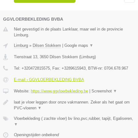
GGVLOERBEKLEDING BVBA
Niet gevestigd in de plaats Lanklaar, maar wel in de provincie
Limburg.
Limburg
»
Dilsen Stokkem
|
Google maps
▼
Tienstraat 13
,
3650
Dilsen Stokkem
(
Limburg
)
Tel:
+320472815575
, Fax:
+3289615943
, BTW-nr:
0704.678.967
E-mail › GGVLOERBEKLEDING BVBA
Website:
https://www.ggvloerbekleding.be
|
Screenshot
▼
laat je vloer leggen door onze vakmannen. Zeker als het gaat om
PVC-vloeren
▼
Vloerbekleding ( zachte vloer) bv lino,pvc,rubber, tapijt, Egaliseren,
▼
Openingstijden onbekend