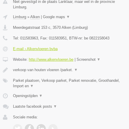
Niet gevestigd in de plaats Lanklaar, maar wel in de provincie
Limburg.
Limburg
»
Alken
|
Google maps
▼
Meerdegatstraat 153 c
,
3570
Alken
(
Limburg
)
Tel:
011583963
, Fax:
011583951
, BTW-nr:
be 0822158043
E-mail › Alkenvloeren bvba
Website:
http://www.alkenvloeren.be
|
Screenshot
▼
verkoop van houten vloeren /parket.
▼
Parket plaatsen, Verkoop parket, Parket renovatie, Groothandel,
Import en
▼
Openingstijden
▼
Laatste facebook posts
▼
Sociale media: