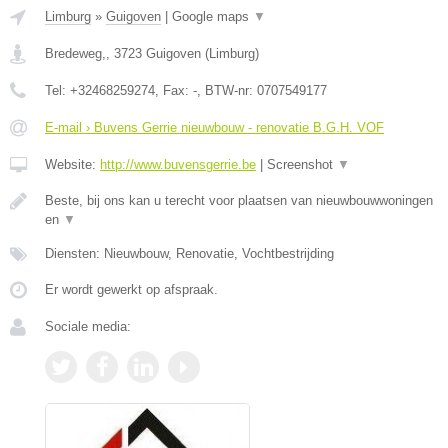
Limburg
»
Guigoven
|
Google maps
▼
Bredeweg,
,
3723
Guigoven
(
Limburg
)
Tel:
+32468259274
, Fax:
-
, BTW-nr:
0707549177
E-mail › Buvens Gerrie nieuwbouw - renovatie B.G.H. VOF
Website:
http://www.buvensgerrie.be
|
Screenshot
▼
Beste, bij ons kan u terecht voor plaatsen van nieuwbouwwoningen
en
▼
Diensten: Nieuwbouw, Renovatie, Vochtbestrijding
Er wordt gewerkt op afspraak.
Sociale media: