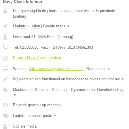
Davy Claes Interieur
Niet gevestigd in de plaats Lanklaar, maar wel in de provincie
Limburg.
Limburg
»
Halen
|
Google maps
▼
Liniestraat 61
,
3545
Halen
(
Limburg
)
Tel:
013305058
, Fax:
-
, BTW-nr:
BE0734561303
E-mail › Davy Claes Interieur
Website:
http://www.davyclaes-interieur.be
|
Screenshot
▼
Wij voorzien een functioneel en hedendaagse oplossing voor uw
▼
Maatkasten, Keukens, Dressings, Gyprocwerken, Gevelbekleding,
▼
Er wordt gewerkt op afspraak.
Laatste facebook posts
▼
Sociale media: