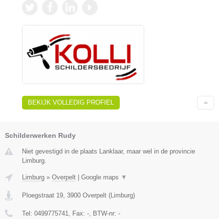
BEKIJK VOLLEDIG PROFIEL
Schilderwerken Rudy
Niet gevestigd in de plaats Lanklaar, maar wel in de provincie
Limburg.
Limburg
»
Overpelt
|
Google maps
▼
Ploegstraat 19
,
3900
Overpelt
(
Limburg
)
Tel:
0499775741
, Fax:
-
, BTW-nr:
-