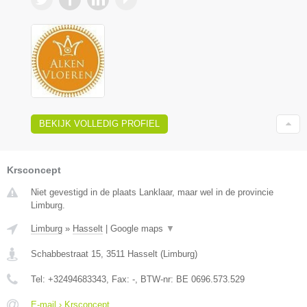
BEKIJK VOLLEDIG PROFIEL
Krsconcept
Niet gevestigd in de plaats Lanklaar, maar wel in de provincie
Limburg.
Limburg
»
Hasselt
|
Google maps
▼
Schabbestraat 15
,
3511
Hasselt
(
Limburg
)
Tel:
+32494683343
, Fax:
-
, BTW-nr:
BE 0696.573.529
E-mail › Krsconcept