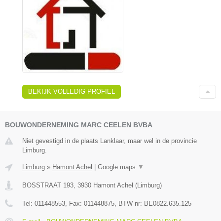
BEKIJK VOLLEDIG PROFIEL
BOUWONDERNEMING MARC CEELEN BVBA
Niet gevestigd in de plaats Lanklaar, maar wel in de provincie
Limburg.
Limburg
»
Hamont Achel
|
Google maps
▼
BOSSTRAAT 193
,
3930
Hamont Achel
(
Limburg
)
Tel:
011448553
, Fax:
011448875
, BTW-nr:
BE0822.635.125