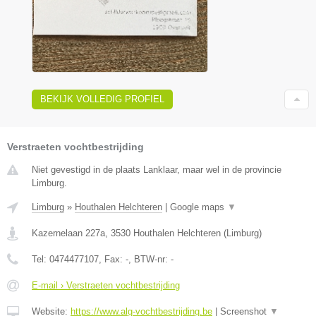
BEKIJK VOLLEDIG PROFIEL
Verstraeten vochtbestrijding
Niet gevestigd in de plaats Lanklaar, maar wel in de provincie
Limburg.
Limburg
»
Houthalen Helchteren
|
Google maps
▼
Kazernelaan 227a
,
3530
Houthalen Helchteren
(
Limburg
)
Tel:
0474477107
, Fax:
-
, BTW-nr:
-
E-mail › Verstraeten vochtbestrijding
Website:
https://www.alg-vochtbestrijding.be
|
Screenshot
▼