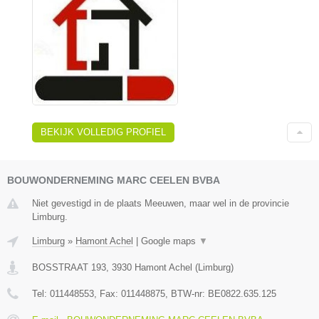
BEKIJK VOLLEDIG PROFIEL
BOUWONDERNEMING MARC CEELEN BVBA
Niet gevestigd in de plaats Meeuwen, maar wel in de provincie
Limburg.
Limburg
»
Hamont Achel
|
Google maps
▼
BOSSTRAAT 193
,
3930
Hamont Achel
(
Limburg
)
Tel:
011448553
, Fax:
011448875
, BTW-nr:
BE0822.635.125