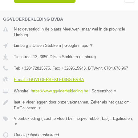
GGVLOERBEKLEDING BVBA
Niet gevestigd in de plaats Meeuwen, maar wel in de provincie
Limburg.
Limburg
»
Dilsen Stokkem
|
Google maps
▼
Tienstraat 13
,
3650
Dilsen Stokkem
(
Limburg
)
Tel:
+320472815575
, Fax:
+3289615943
, BTW-nr:
0704.678.967
E-mail › GGVLOERBEKLEDING BVBA
Website:
https://www.ggvloerbekleding.be
|
Screenshot
▼
laat je vloer leggen door onze vakmannen. Zeker als het gaat om
PVC-vloeren
▼
Vloerbekleding ( zachte vloer) bv lino,pvc,rubber, tapijt, Egaliseren,
▼
Openingstijden onbekend