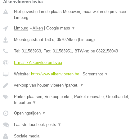
Alkenvloeren bvba
Niet gevestigd in de plaats Meeuwen, maar wel in de provincie
Limburg.
Limburg
»
Alken
|
Google maps
▼
Meerdegatstraat 153 c
,
3570
Alken
(
Limburg
)
Tel:
011583963
, Fax:
011583951
, BTW-nr:
be 0822158043
E-mail › Alkenvloeren bvba
Website:
http://www.alkenvloeren.be
|
Screenshot
▼
verkoop van houten vloeren /parket.
▼
Parket plaatsen, Verkoop parket, Parket renovatie, Groothandel,
Import en
▼
Openingstijden
▼
Laatste facebook posts
▼
Sociale media: