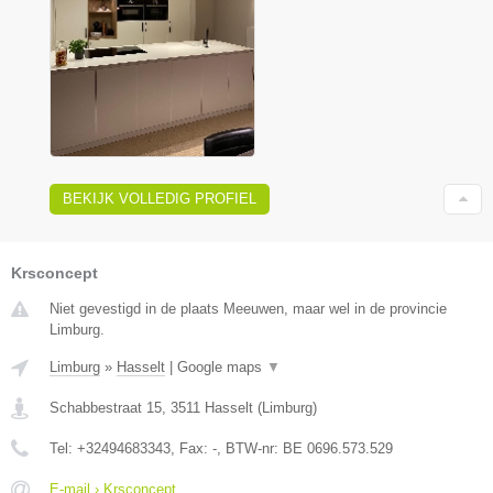
BEKIJK VOLLEDIG PROFIEL
Krsconcept
Niet gevestigd in de plaats Meeuwen, maar wel in de provincie
Limburg.
Limburg
»
Hasselt
|
Google maps
▼
Schabbestraat 15
,
3511
Hasselt
(
Limburg
)
Tel:
+32494683343
, Fax:
-
, BTW-nr:
BE 0696.573.529
E-mail › Krsconcept