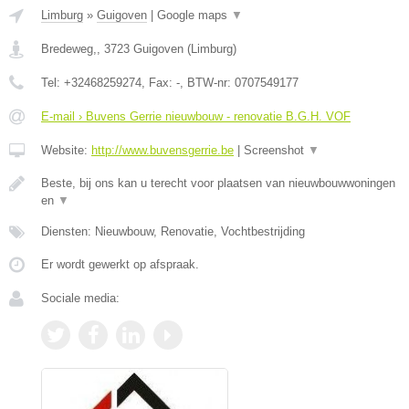
Limburg
»
Guigoven
|
Google maps
▼
Bredeweg,
,
3723
Guigoven
(
Limburg
)
Tel:
+32468259274
, Fax:
-
, BTW-nr:
0707549177
E-mail › Buvens Gerrie nieuwbouw - renovatie B.G.H. VOF
Website:
http://www.buvensgerrie.be
|
Screenshot
▼
Beste, bij ons kan u terecht voor plaatsen van nieuwbouwwoningen
en
▼
Diensten: Nieuwbouw, Renovatie, Vochtbestrijding
Er wordt gewerkt op afspraak.
Sociale media: