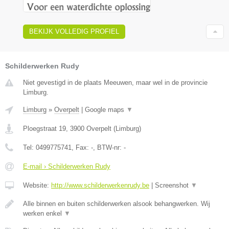
BEKIJK VOLLEDIG PROFIEL
Schilderwerken Rudy
Niet gevestigd in de plaats Meeuwen, maar wel in de provincie
Limburg.
Limburg
»
Overpelt
|
Google maps
▼
Ploegstraat 19
,
3900
Overpelt
(
Limburg
)
Tel:
0499775741
, Fax:
-
, BTW-nr:
-
E-mail › Schilderwerken Rudy
Website:
http://www.schilderwerkenrudy.be
|
Screenshot
▼
Alle binnen en buiten schilderwerken alsook behangwerken. Wij
werken enkel
▼