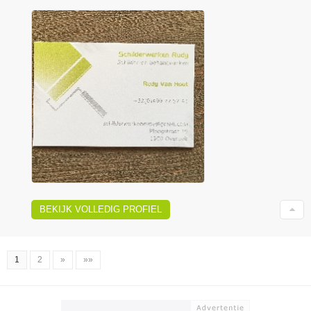
BEKIJK VOLLEDIG PROFIEL
1
2
»
»»