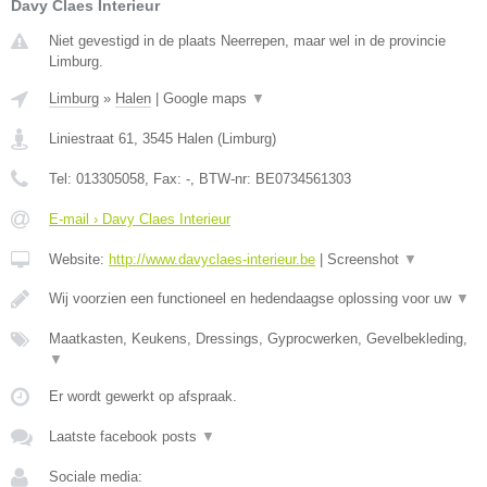
Davy Claes Interieur
Niet gevestigd in de plaats Neerrepen, maar wel in de provincie
Limburg.
Limburg
»
Halen
|
Google maps
▼
Liniestraat 61
,
3545
Halen
(
Limburg
)
Tel:
013305058
, Fax:
-
, BTW-nr:
BE0734561303
E-mail › Davy Claes Interieur
Website:
http://www.davyclaes-interieur.be
|
Screenshot
▼
Wij voorzien een functioneel en hedendaagse oplossing voor uw
▼
Maatkasten, Keukens, Dressings, Gyprocwerken, Gevelbekleding,
▼
Er wordt gewerkt op afspraak.
Laatste facebook posts
▼
Sociale media: