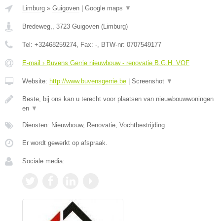
Limburg
»
Guigoven
|
Google maps
▼
Bredeweg,
,
3723
Guigoven
(
Limburg
)
Tel:
+32468259274
, Fax:
-
, BTW-nr:
0707549177
E-mail › Buvens Gerrie nieuwbouw - renovatie B.G.H. VOF
Website:
http://www.buvensgerrie.be
|
Screenshot
▼
Beste, bij ons kan u terecht voor plaatsen van nieuwbouwwoningen
en
▼
Diensten: Nieuwbouw, Renovatie, Vochtbestrijding
Er wordt gewerkt op afspraak.
Sociale media: