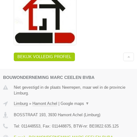
BEKIJK VOLLEDIG PROFIEL
BOUWONDERNEMING MARC CEELEN BVBA
Niet gevestigd in de plaats Neerrepen, maar wel in de provincie
Limburg.
Limburg
»
Hamont Achel
|
Google maps
▼
BOSSTRAAT 193
,
3930
Hamont Achel
(
Limburg
)
Tel:
011448553
, Fax:
011448875
, BTW-nr:
BE0822.635.125