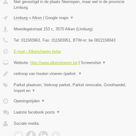
Niet gevestigd in de plaats Neerrepen, maar wel in de provincie
Limburg.
Limburg
»
Alken
|
Google maps
▼
Meerdegatstraat 153 c
,
3570
Alken
(
Limburg
)
Tel:
011583963
, Fax:
011583951
, BTW-nr:
be 0822158043
E-mail › Alkenvloeren bvba
Website:
http://www.alkenvloeren.be
|
Screenshot
▼
verkoop van houten vloeren /parket.
▼
Parket plaatsen, Verkoop parket, Parket renovatie, Groothandel,
Import en
▼
Openingstijden
▼
Laatste facebook posts
▼
Sociale media: