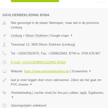
GGVLOERBEKLEDING BVBA
Niet gevestigd in de plaats Neerrepen, maar wel in de provincie
Limburg.
Limburg
»
Dilsen Stokkem
|
Google maps
▼
Tienstraat 13
,
3650
Dilsen Stokkem
(
Limburg
)
Tel:
+320472815575
, Fax:
+3289615943
, BTW-nr:
0704.678.967
E-mail › GGVLOERBEKLEDING BVBA
Website:
https://www.ggvloerbekleding.be
|
Screenshot
▼
laat je vloer leggen door onze vakmannen. Zeker als het gaat om
PVC-vloeren
▼
Vloerbekleding ( zachte vloer) bv lino,pvc,rubber, tapijt, Egaliseren,
▼
Openingstijden onbekend