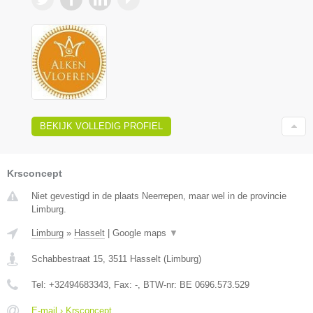
BEKIJK VOLLEDIG PROFIEL
Krsconcept
Niet gevestigd in de plaats Neerrepen, maar wel in de provincie
Limburg.
Limburg
»
Hasselt
|
Google maps
▼
Schabbestraat 15
,
3511
Hasselt
(
Limburg
)
Tel:
+32494683343
, Fax:
-
, BTW-nr:
BE 0696.573.529
E-mail › Krsconcept