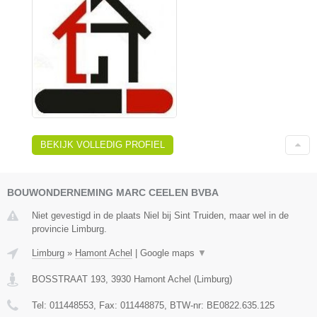
BEKIJK VOLLEDIG PROFIEL
BOUWONDERNEMING MARC CEELEN BVBA
Niet gevestigd in de plaats Niel bij Sint Truiden, maar wel in de
provincie Limburg.
Limburg
»
Hamont Achel
|
Google maps
▼
BOSSTRAAT 193
,
3930
Hamont Achel
(
Limburg
)
Tel:
011448553
, Fax:
011448875
, BTW-nr:
BE0822.635.125