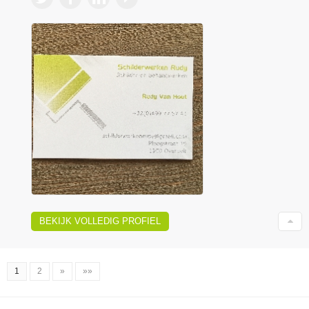
BEKIJK VOLLEDIG PROFIEL
1
2
»
»»