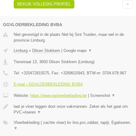
BEKIJK VOLLEDIG PROFIEL
GGVLOERBEKLEDING BVBA
Niet gevestigd in de plaats Niel bij Sint Truiden, maar wel in de
provincie Limburg.
Limburg
»
Dilsen Stokkem
|
Google maps
▼
Tienstraat 13
,
3650
Dilsen Stokkem
(
Limburg
)
Tel:
+320472815575
, Fax:
+3289615943
, BTW-nr:
0704.678.967
E-mail › GGVLOERBEKLEDING BVBA
Website:
https://www.ggvloerbekleding.be
|
Screenshot
▼
laat je vloer leggen door onze vakmannen. Zeker als het gaat om
PVC-vloeren
▼
Vloerbekleding ( zachte vloer) bv lino,pvc,rubber, tapijt, Egaliseren,
▼