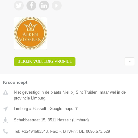
BEKIJK VOLLEDIG PROFIEL
Krsconcept
Niet gevestigd in de plaats Niel bij Sint Truiden, maar wel in de
provincie Limburg.
Limburg
»
Hasselt
|
Google maps
▼
Schabbestraat 15
,
3511
Hasselt
(
Limburg
)
Tel:
+32494683343
, Fax:
-
, BTW-nr:
BE 0696.573.529