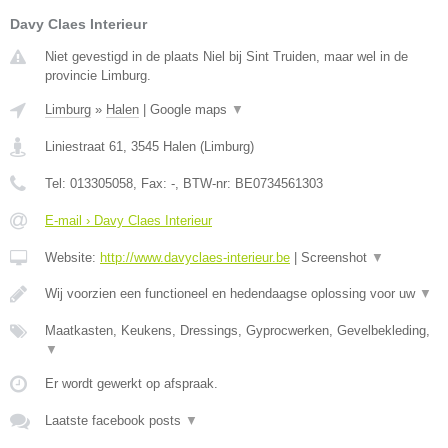
Davy Claes Interieur
Niet gevestigd in de plaats Niel bij Sint Truiden, maar wel in de
provincie Limburg.
Limburg
»
Halen
|
Google maps
▼
Liniestraat 61
,
3545
Halen
(
Limburg
)
Tel:
013305058
, Fax:
-
, BTW-nr:
BE0734561303
E-mail › Davy Claes Interieur
Website:
http://www.davyclaes-interieur.be
|
Screenshot
▼
Wij voorzien een functioneel en hedendaagse oplossing voor uw
▼
Maatkasten, Keukens, Dressings, Gyprocwerken, Gevelbekleding,
▼
Er wordt gewerkt op afspraak.
Laatste facebook posts
▼