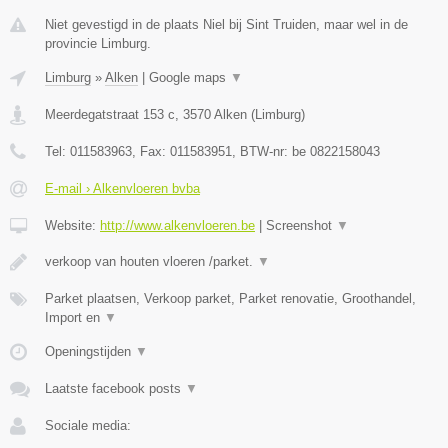
Niet gevestigd in de plaats Niel bij Sint Truiden, maar wel in de
provincie Limburg.
Limburg
»
Alken
|
Google maps
▼
Meerdegatstraat 153 c
,
3570
Alken
(
Limburg
)
Tel:
011583963
, Fax:
011583951
, BTW-nr:
be 0822158043
E-mail › Alkenvloeren bvba
Website:
http://www.alkenvloeren.be
|
Screenshot
▼
verkoop van houten vloeren /parket.
▼
Parket plaatsen, Verkoop parket, Parket renovatie, Groothandel,
Import en
▼
Openingstijden
▼
Laatste facebook posts
▼
Sociale media: