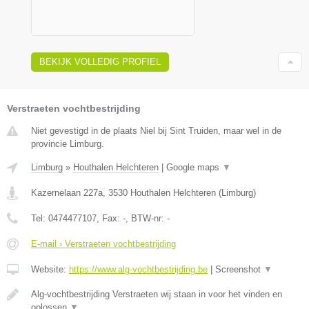
BEKIJK VOLLEDIG PROFIEL
Verstraeten vochtbestrijding
Niet gevestigd in de plaats Niel bij Sint Truiden, maar wel in de
provincie Limburg.
Limburg
»
Houthalen Helchteren
|
Google maps
▼
Kazernelaan 227a
,
3530
Houthalen Helchteren
(
Limburg
)
Tel:
0474477107
, Fax:
-
, BTW-nr:
-
E-mail › Verstraeten vochtbestrijding
Website:
https://www.alg-vochtbestrijding.be
|
Screenshot
▼
Alg-vochtbestrijding Verstraeten wij staan in voor het vinden en
oplossen
▼