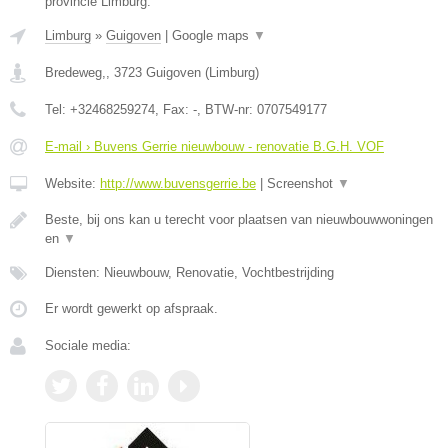
provincie Limburg.
Limburg
»
Guigoven
|
Google maps
▼
Bredeweg,
,
3723
Guigoven
(
Limburg
)
Tel:
+32468259274
, Fax:
-
, BTW-nr:
0707549177
E-mail › Buvens Gerrie nieuwbouw - renovatie B.G.H. VOF
Website:
http://www.buvensgerrie.be
|
Screenshot
▼
Beste, bij ons kan u terecht voor plaatsen van nieuwbouwwoningen
en
▼
Diensten: Nieuwbouw, Renovatie, Vochtbestrijding
Er wordt gewerkt op afspraak.
Sociale media: