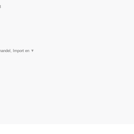
3
thandel, Import en
▼