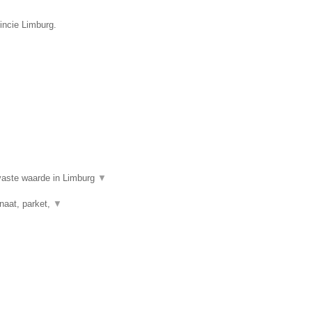
incie Limburg.
aste waarde in Limburg
▼
naat, parket,
▼