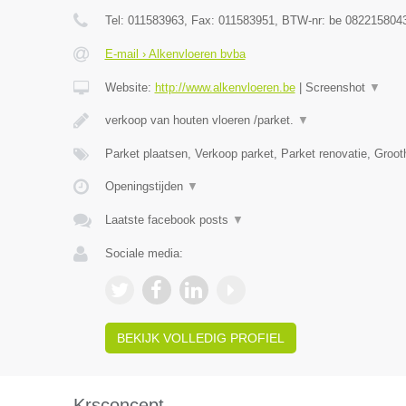
Tel:
011583963
, Fax:
011583951
, BTW-nr:
be 082215804
E-mail › Alkenvloeren bvba
Website:
http://www.alkenvloeren.be
|
Screenshot
▼
verkoop van houten vloeren /parket.
▼
Parket plaatsen, Verkoop parket, Parket renovatie, Groo
Openingstijden
▼
Laatste facebook posts
▼
Sociale media:
BEKIJK VOLLEDIG PROFIEL
Krsconcept