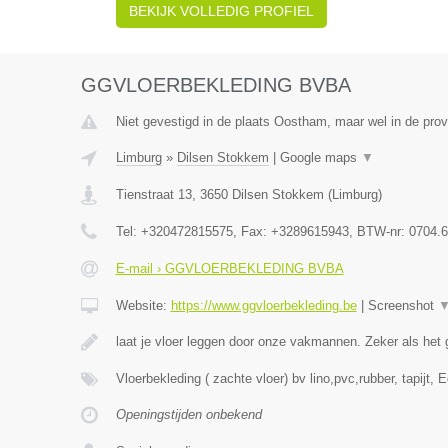
BEKIJK VOLLEDIG PROFIEL
GGVLOERBEKLEDING BVBA
Niet gevestigd in de plaats Oostham, maar wel in de prov
Limburg
»
Dilsen Stokkem
|
Google maps
▼
Tienstraat 13
,
3650
Dilsen Stokkem
(
Limburg
)
Tel:
+320472815575
, Fax:
+3289615943
, BTW-nr:
0704.6
E-mail › GGVLOERBEKLEDING BVBA
Website:
https://www.ggvloerbekleding.be
|
Screenshot
laat je vloer leggen door onze vakmannen. Zeker als he
Vloerbekleding ( zachte vloer) bv lino,pvc,rubber, tapijt, 
Openingstijden onbekend