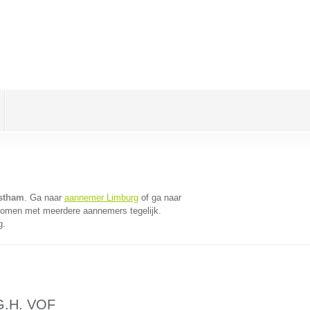
stham
. Ga naar
aannemer Limburg
of ga naar
 komen met meerdere aannemers tegelijk.
g.
.G.H. VOF