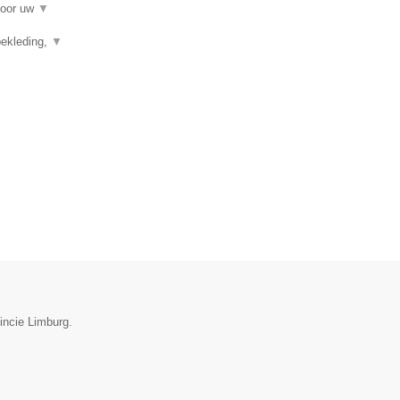
voor uw
▼
ekleding,
▼
incie Limburg.