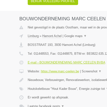
BEKIJK VOLLEDIG PROFIEL
BOUWONDERNEMING MARC CEELEN 
Niet gevestigd in de plaats Oostham, maar wel in de prov
Limburg
»
Hamont Achel
|
Google maps
▼
BOSSTRAAT 193
,
3930
Hamont Achel
(
Limburg
)
Tel:
011448553
, Fax:
011448875
, BTW-nr:
BE0822.635.1
E-mail › BOUWONDERNEMING MARC CEELEN BVBA
Website:
https://www.marc-ceelen.be
|
Screenshot
▼
Nieuwbouw, Verbouwingen, Renovatiewerken, isolatiewer
Houtskeletbouw "Hout Kader Bouw", Energie zuinige tot
Er wordt gewerkt op afspraak.
Laatste facebook posts
▼