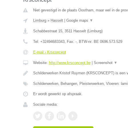
Niet gevestigd in de plaats Oostham, maar wel in de prov
Limburg
»
Hasselt
|
Google maps
▼
Schabbestraat 15
,
3511
Hasselt
(
Limburg
)
Tel:
+32494683343
, Fax:
-
, BTW-nr:
BE 0696.573.529
E-mail › Krsconcept
Website:
http://www.krsconcept.be
|
Screenshot
▼
Schilderwerken Kristof Ruymen (KRSCONCEPT) is een v
Schilderwerken, Behangen, Pleisterwerken, Vloeren: lami
Er wordt gewerkt op afspraak.
Sociale media: