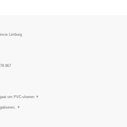
incie Limburg.
78.967
▼
t gaat om PVC-vloeren
▼
Egaliseren,
▼