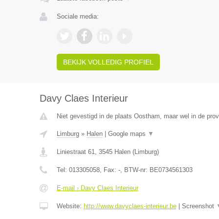
Sociale media:
BEKIJK VOLLEDIG PROFIEL
Davy Claes Interieur
Niet gevestigd in de plaats Oostham, maar wel in de prov
Limburg
»
Halen
|
Google maps
▼
Liniestraat 61
,
3545
Halen
(
Limburg
)
Tel:
013305058
, Fax:
-
, BTW-nr:
BE0734561303
E-mail › Davy Claes Interieur
Website:
http://www.davyclaes-interieur.be
|
Screenshot