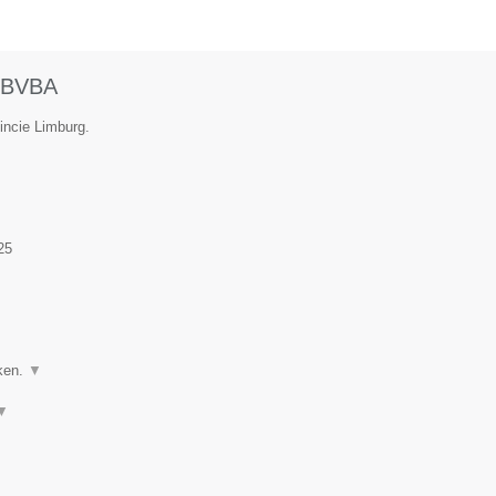
BVBA
incie Limburg.
25
ken.
▼
▼