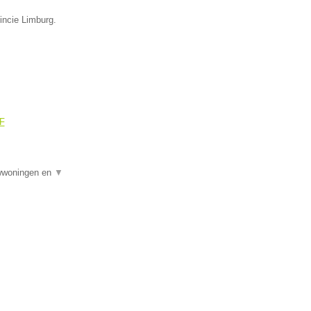
incie Limburg.
OF
uwwoningen en
▼