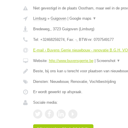
Niet gevestigd in de plaats Oostham, maar wel in de prov
Limburg
»
Guigoven
|
Google maps
▼
Bredeweg,
,
3723
Guigoven
(
Limburg
)
Tel:
+32468259274
, Fax:
-
, BTW-nr:
0707549177
E-mail › Buvens Gerrie nieuwbouw - renovatie B.G.H. V
Website:
http://www.buvensgerrie.be
|
Screenshot
▼
Beste, bij ons kan u terecht voor plaatsen van nieuwbo
Diensten: Nieuwbouw, Renovatie, Vochtbestrijding
Er wordt gewerkt op afspraak.
Sociale media: