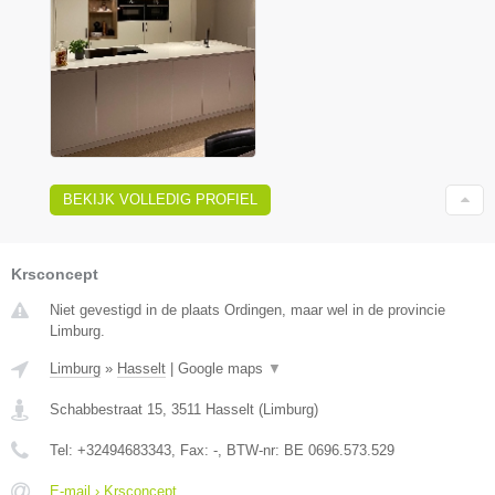
BEKIJK VOLLEDIG PROFIEL
Krsconcept
Niet gevestigd in de plaats Ordingen, maar wel in de provincie
Limburg.
Limburg
»
Hasselt
|
Google maps
▼
Schabbestraat 15
,
3511
Hasselt
(
Limburg
)
Tel:
+32494683343
, Fax:
-
, BTW-nr:
BE 0696.573.529
E-mail › Krsconcept