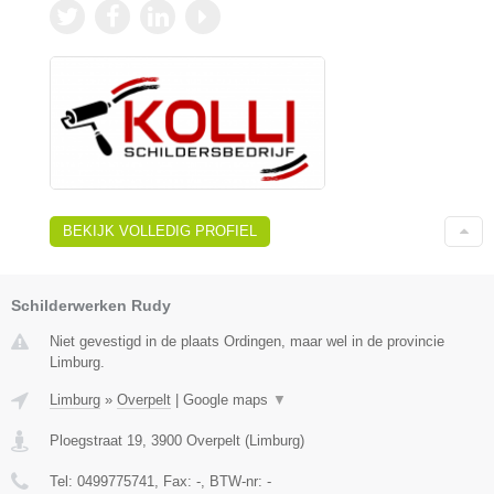
BEKIJK VOLLEDIG PROFIEL
Schilderwerken Rudy
Niet gevestigd in de plaats Ordingen, maar wel in de provincie
Limburg.
Limburg
»
Overpelt
|
Google maps
▼
Ploegstraat 19
,
3900
Overpelt
(
Limburg
)
Tel:
0499775741
, Fax:
-
, BTW-nr:
-