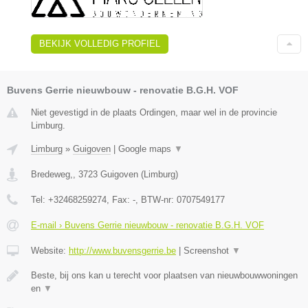
BEKIJK VOLLEDIG PROFIEL
Buvens Gerrie nieuwbouw - renovatie B.G.H. VOF
Niet gevestigd in de plaats Ordingen, maar wel in de provincie
Limburg.
Limburg
»
Guigoven
|
Google maps
▼
Bredeweg,
,
3723
Guigoven
(
Limburg
)
Tel:
+32468259274
, Fax:
-
, BTW-nr:
0707549177
E-mail › Buvens Gerrie nieuwbouw - renovatie B.G.H. VOF
Website:
http://www.buvensgerrie.be
|
Screenshot
▼
Beste, bij ons kan u terecht voor plaatsen van nieuwbouwwoningen
en
▼