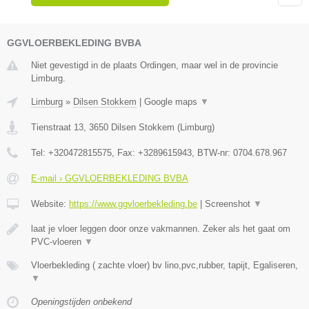
GGVLOERBEKLEDING BVBA
Niet gevestigd in de plaats Ordingen, maar wel in de provincie
Limburg.
Limburg
»
Dilsen Stokkem
|
Google maps
▼
Tienstraat 13
,
3650
Dilsen Stokkem
(
Limburg
)
Tel:
+320472815575
, Fax:
+3289615943
, BTW-nr:
0704.678.967
E-mail › GGVLOERBEKLEDING BVBA
Website:
https://www.ggvloerbekleding.be
|
Screenshot
▼
laat je vloer leggen door onze vakmannen. Zeker als het gaat om
PVC-vloeren
▼
Vloerbekleding ( zachte vloer) bv lino,pvc,rubber, tapijt, Egaliseren,
▼
Openingstijden onbekend