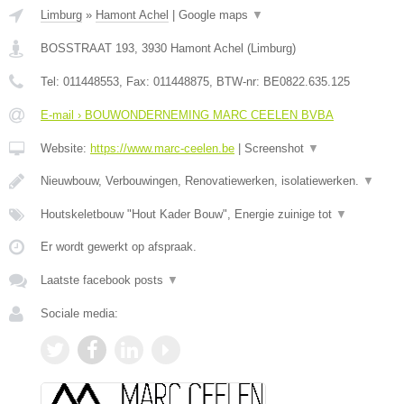
Limburg
»
Hamont Achel
|
Google maps
▼
BOSSTRAAT 193
,
3930
Hamont Achel
(
Limburg
)
Tel:
011448553
, Fax:
011448875
, BTW-nr:
BE0822.635.125
E-mail › BOUWONDERNEMING MARC CEELEN BVBA
Website:
https://www.marc-ceelen.be
|
Screenshot
▼
Nieuwbouw, Verbouwingen, Renovatiewerken, isolatiewerken.
▼
Houtskeletbouw "Hout Kader Bouw", Energie zuinige tot
▼
Er wordt gewerkt op afspraak.
Laatste facebook posts
▼
Sociale media: