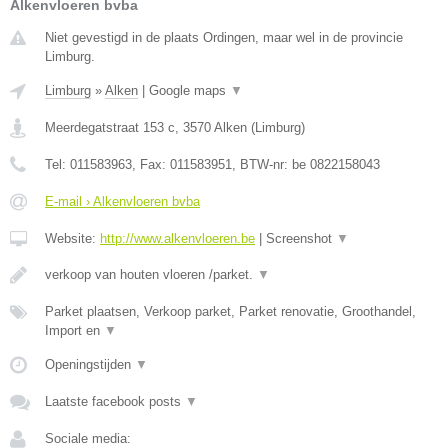
Alkenvloeren bvba
Niet gevestigd in de plaats Ordingen, maar wel in de provincie
Limburg.
Limburg
»
Alken
|
Google maps
▼
Meerdegatstraat 153 c
,
3570
Alken
(
Limburg
)
Tel:
011583963
, Fax:
011583951
, BTW-nr:
be 0822158043
E-mail › Alkenvloeren bvba
Website:
http://www.alkenvloeren.be
|
Screenshot
▼
verkoop van houten vloeren /parket.
▼
Parket plaatsen, Verkoop parket, Parket renovatie, Groothandel,
Import en
▼
Openingstijden
▼
Laatste facebook posts
▼
Sociale media: