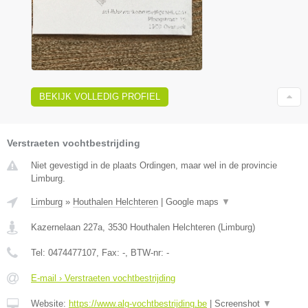
BEKIJK VOLLEDIG PROFIEL
Verstraeten vochtbestrijding
Niet gevestigd in de plaats Ordingen, maar wel in de provincie
Limburg.
Limburg
»
Houthalen Helchteren
|
Google maps
▼
Kazernelaan 227a
,
3530
Houthalen Helchteren
(
Limburg
)
Tel:
0474477107
, Fax:
-
, BTW-nr:
-
E-mail › Verstraeten vochtbestrijding
Website:
https://www.alg-vochtbestrijding.be
|
Screenshot
▼