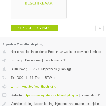
BEKIJK VOLLEDIG PROFIEL
Aquatec Vochtbestrijding
Niet gevestigd in de plaats Peer, maar wel in de provincie Limburg.
Limburg
»
Diepenbeek
|
Google maps
▼
Duifhuisweg 10
,
3590
Diepenbeek
(
Limburg
)
Tel:
0800 11 134
, Fax:
-
, BTW-nr:
-
E-mail › Aquatec Vochtbestrijding
Website:
https://www.aquatec-vochtbestrijding.be
|
Screenshot
▼
Vochtbestrijding, kelderdichting, injecteren van muren, bestrijden