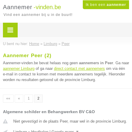
Ik ben een
aannemer
Aannemer
-vinden.be
Vind een aannemer bij u in de buurt!
U bent nu hier:
Home
»
Limburg
»
Peer
Aannemer Peer (2)
Aannemer-vinden.be bevat helaas nog geen
aannemers in Peer
. Ga naar
aannemer Limburg
of ga naar
direct contact met aannemers
om via één
e-mail in contact te komen met meerdere aannemers tegelijk. Hieronder
worden nu resultaten getoond uit de provincie Limburg.
««
«
1
2
Algemene schilder en Behangwerken BV C&O
Niet gevestigd in de plaats Peer, maar wel in de provincie Limburg.
Limburg
»
Houthalen
|
Google maps
▼