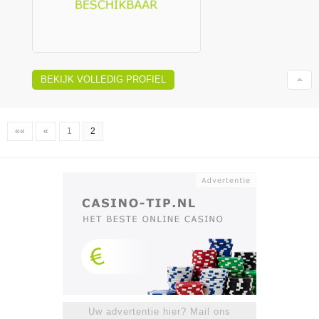
BEKIJK VOLLEDIG PROFIEL
««
«
1
2
Uw advertentie hier? Mail ons