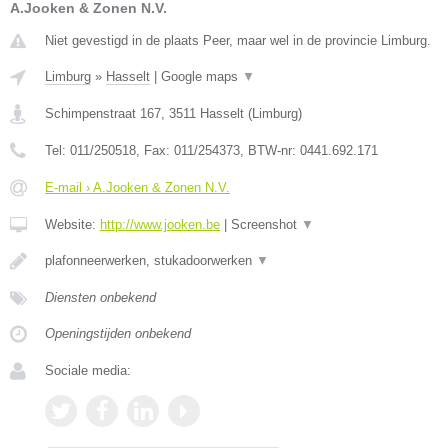
A.Jooken & Zonen N.V.
Niet gevestigd in de plaats Peer, maar wel in de provincie Limburg.
Limburg
»
Hasselt
|
Google maps
▼
Schimpenstraat 167
,
3511
Hasselt
(
Limburg
)
Tel:
011/250518
, Fax:
011/254373
, BTW-nr:
0441.692.171
E-mail › A.Jooken & Zonen N.V.
Website:
http://www.jooken.be
|
Screenshot
▼
plafonneerwerken, stukadoorwerken
▼
Diensten onbekend
Openingstijden onbekend
Sociale media: