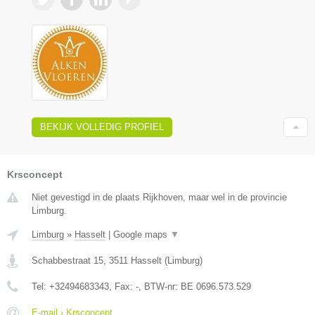
BEKIJK VOLLEDIG PROFIEL
Krsconcept
Niet gevestigd in de plaats Rijkhoven, maar wel in de provincie
Limburg.
Limburg
»
Hasselt
|
Google maps
▼
Schabbestraat 15
,
3511
Hasselt
(
Limburg
)
Tel:
+32494683343
, Fax:
-
, BTW-nr:
BE 0696.573.529
E-mail › Krsconcept