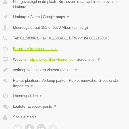
Niet gevestigd in de plaats Rijkhoven, maar wel in de provincie
Limburg.
Limburg
»
Alken
|
Google maps
▼
Meerdegatstraat 153 c
,
3570
Alken
(
Limburg
)
Tel:
011583963
, Fax:
011583951
, BTW-nr:
be 0822158043
E-mail › Alkenvloeren bvba
Website:
http://www.alkenvloeren.be
|
Screenshot
▼
verkoop van houten vloeren /parket.
▼
Parket plaatsen, Verkoop parket, Parket renovatie, Groothandel,
Import en
▼
Openingstijden
▼
Laatste facebook posts
▼
Sociale media: