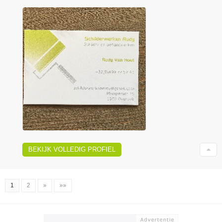
BEKIJK VOLLEDIG PROFIEL
1
2
»
»»