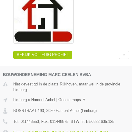
BEKIJK VOLLEDIG PROFIEL
BOUWONDERNEMING MARC CEELEN BVBA
Niet gevestigd in de plaats Rijkhoven, maar wel in de provincie
Limburg.
Limburg
»
Hamont Achel
|
Google maps
▼
BOSSTRAAT 193
,
3930
Hamont Achel
(
Limburg
)
Tel:
011448553
, Fax:
011448875
, BTW-nr:
BE0822.635.125