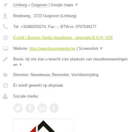
Limburg
»
Guigoven
|
Google maps
▼
Bredeweg,
,
3723
Guigoven
(
Limburg
)
Tel:
+32468259274
, Fax:
-
, BTW-nr:
0707549177
E-mail › Buvens Gerrie nieuwbouw - renovatie B.G.H. VOF
Website:
http://www.buvensgerrie.be
|
Screenshot
▼
Beste, bij ons kan u terecht voor plaatsen van nieuwbouwwoningen
en
▼
Diensten: Nieuwbouw, Renovatie, Vochtbestrijding
Er wordt gewerkt op afspraak.
Sociale media: