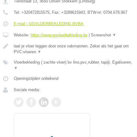
Tienstraat 13
,
3650
Dilsen Stokkem
(
Limburg
)
Tel:
+320472815575
, Fax:
+3289615943
, BTW-nr:
0704.678.967
E-mail › GGVLOERBEKLEDING BVBA
Website:
https://www.ggvloerbekleding.be
|
Screenshot
▼
laat je vloer leggen door onze vakmannen. Zeker als het gaat om
PVC-vloeren
▼
Vloerbekleding ( zachte vloer) bv lino,pvc,rubber, tapijt, Egaliseren,
▼
Openingstijden onbekend
Sociale media: