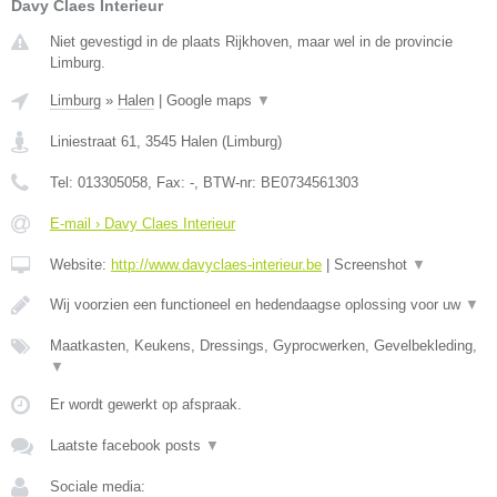
Davy Claes Interieur
Niet gevestigd in de plaats Rijkhoven, maar wel in de provincie
Limburg.
Limburg
»
Halen
|
Google maps
▼
Liniestraat 61
,
3545
Halen
(
Limburg
)
Tel:
013305058
, Fax:
-
, BTW-nr:
BE0734561303
E-mail › Davy Claes Interieur
Website:
http://www.davyclaes-interieur.be
|
Screenshot
▼
Wij voorzien een functioneel en hedendaagse oplossing voor uw
▼
Maatkasten, Keukens, Dressings, Gyprocwerken, Gevelbekleding,
▼
Er wordt gewerkt op afspraak.
Laatste facebook posts
▼
Sociale media: