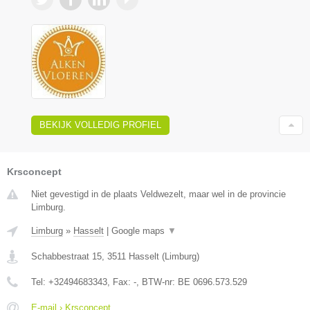
BEKIJK VOLLEDIG PROFIEL
Krsconcept
Niet gevestigd in de plaats Veldwezelt, maar wel in de provincie
Limburg.
Limburg
»
Hasselt
|
Google maps
▼
Schabbestraat 15
,
3511
Hasselt
(
Limburg
)
Tel:
+32494683343
, Fax:
-
, BTW-nr:
BE 0696.573.529
E-mail › Krsconcept