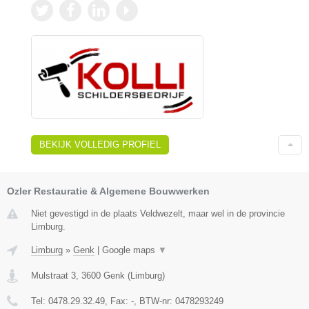
BEKIJK VOLLEDIG PROFIEL
Ozler Restauratie & Algemene Bouwwerken
Niet gevestigd in de plaats Veldwezelt, maar wel in de provincie
Limburg.
Limburg
»
Genk
|
Google maps
▼
Mulstraat 3
,
3600
Genk
(
Limburg
)
Tel:
0478.29.32.49
, Fax:
-
, BTW-nr:
0478293249