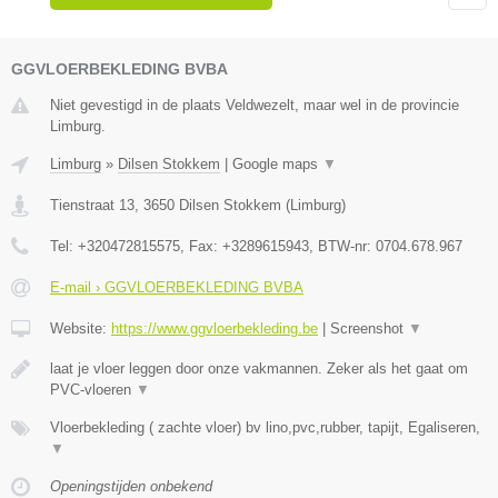
GGVLOERBEKLEDING BVBA
Niet gevestigd in de plaats Veldwezelt, maar wel in de provincie
Limburg.
Limburg
»
Dilsen Stokkem
|
Google maps
▼
Tienstraat 13
,
3650
Dilsen Stokkem
(
Limburg
)
Tel:
+320472815575
, Fax:
+3289615943
, BTW-nr:
0704.678.967
E-mail › GGVLOERBEKLEDING BVBA
Website:
https://www.ggvloerbekleding.be
|
Screenshot
▼
laat je vloer leggen door onze vakmannen. Zeker als het gaat om
PVC-vloeren
▼
Vloerbekleding ( zachte vloer) bv lino,pvc,rubber, tapijt, Egaliseren,
▼
Openingstijden onbekend