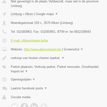
Niet gevestigd in de plaats Veldwezelt, maar wel in de provincie
Limburg.
Limburg
»
Alken
|
Google maps
▼
Meerdegatstraat 153 c
,
3570
Alken
(
Limburg
)
Tel:
011583963
, Fax:
011583951
, BTW-nr:
be 0822158043
E-mail › Alkenvloeren bvba
Website:
http://www.alkenvloeren.be
|
Screenshot
▼
verkoop van houten vloeren /parket.
▼
Parket plaatsen, Verkoop parket, Parket renovatie, Groothandel,
Import en
▼
Openingstijden
▼
Laatste facebook posts
▼
Sociale media: