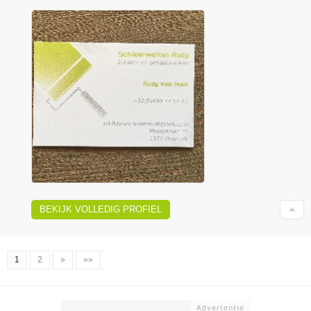
BEKIJK VOLLEDIG PROFIEL
1
2
»
»»