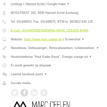
Limburg
»
Hamont Achel
|
Google maps
▼
BOSSTRAAT 193
,
3930
Hamont Achel
(
Limburg
)
Tel:
011448553
, Fax:
011448875
, BTW-nr:
BE0822.635.125
E-mail › BOUWONDERNEMING MARC CEELEN BVBA
Website:
https://www.marc-ceelen.be
|
Screenshot
▼
Nieuwbouw, Verbouwingen, Renovatiewerken, isolatiewerken.
▼
Houtskeletbouw "Hout Kader Bouw", Energie zuinige tot
▼
Er wordt gewerkt op afspraak.
Laatste facebook posts
▼
Sociale media: