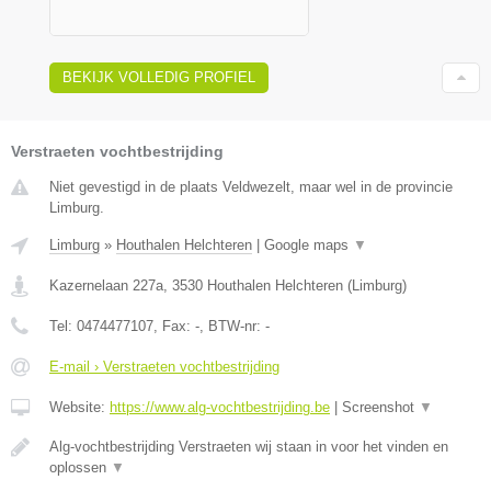
BEKIJK VOLLEDIG PROFIEL
Verstraeten vochtbestrijding
Niet gevestigd in de plaats Veldwezelt, maar wel in de provincie
Limburg.
Limburg
»
Houthalen Helchteren
|
Google maps
▼
Kazernelaan 227a
,
3530
Houthalen Helchteren
(
Limburg
)
Tel:
0474477107
, Fax:
-
, BTW-nr:
-
E-mail › Verstraeten vochtbestrijding
Website:
https://www.alg-vochtbestrijding.be
|
Screenshot
▼
Alg-vochtbestrijding Verstraeten wij staan in voor het vinden en
oplossen
▼