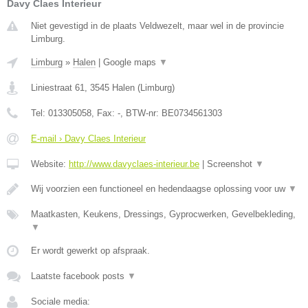
Davy Claes Interieur
Niet gevestigd in de plaats Veldwezelt, maar wel in de provincie
Limburg.
Limburg
»
Halen
|
Google maps
▼
Liniestraat 61
,
3545
Halen
(
Limburg
)
Tel:
013305058
, Fax:
-
, BTW-nr:
BE0734561303
E-mail › Davy Claes Interieur
Website:
http://www.davyclaes-interieur.be
|
Screenshot
▼
Wij voorzien een functioneel en hedendaagse oplossing voor uw
▼
Maatkasten, Keukens, Dressings, Gyprocwerken, Gevelbekleding,
▼
Er wordt gewerkt op afspraak.
Laatste facebook posts
▼
Sociale media: