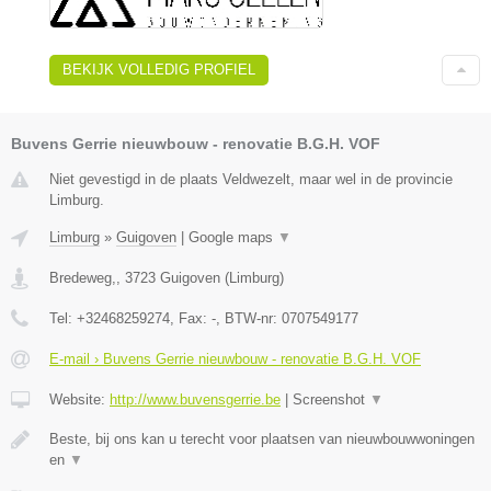
BEKIJK VOLLEDIG PROFIEL
Buvens Gerrie nieuwbouw - renovatie B.G.H. VOF
Niet gevestigd in de plaats Veldwezelt, maar wel in de provincie
Limburg.
Limburg
»
Guigoven
|
Google maps
▼
Bredeweg,
,
3723
Guigoven
(
Limburg
)
Tel:
+32468259274
, Fax:
-
, BTW-nr:
0707549177
E-mail › Buvens Gerrie nieuwbouw - renovatie B.G.H. VOF
Website:
http://www.buvensgerrie.be
|
Screenshot
▼
Beste, bij ons kan u terecht voor plaatsen van nieuwbouwwoningen
en
▼