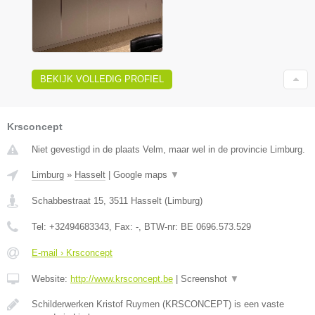
BEKIJK VOLLEDIG PROFIEL
Krsconcept
Niet gevestigd in de plaats Velm, maar wel in de provincie Limburg.
Limburg
»
Hasselt
|
Google maps
▼
Schabbestraat 15
,
3511
Hasselt
(
Limburg
)
Tel:
+32494683343
, Fax:
-
, BTW-nr:
BE 0696.573.529
E-mail › Krsconcept
Website:
http://www.krsconcept.be
|
Screenshot
▼
Schilderwerken Kristof Ruymen (KRSCONCEPT) is een vaste