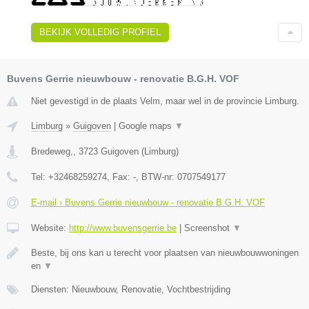
BEKIJK VOLLEDIG PROFIEL
Buvens Gerrie nieuwbouw - renovatie B.G.H. VOF
Niet gevestigd in de plaats Velm, maar wel in de provincie Limburg.
Limburg
»
Guigoven
|
Google maps
▼
Bredeweg,
,
3723
Guigoven
(
Limburg
)
Tel:
+32468259274
, Fax:
-
, BTW-nr:
0707549177
E-mail › Buvens Gerrie nieuwbouw - renovatie B.G.H. VOF
Website:
http://www.buvensgerrie.be
|
Screenshot
▼
Beste, bij ons kan u terecht voor plaatsen van nieuwbouwwoningen
en
▼
Diensten: Nieuwbouw, Renovatie, Vochtbestrijding