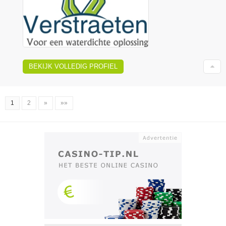
BEKIJK VOLLEDIG PROFIEL
1
2
»
»»