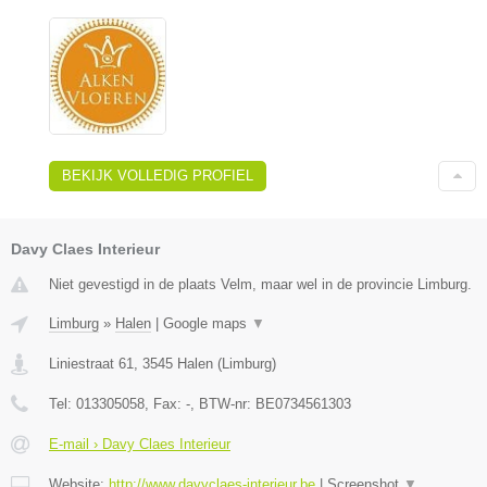
BEKIJK VOLLEDIG PROFIEL
Davy Claes Interieur
Niet gevestigd in de plaats Velm, maar wel in de provincie Limburg.
Limburg
»
Halen
|
Google maps
▼
Liniestraat 61
,
3545
Halen
(
Limburg
)
Tel:
013305058
, Fax:
-
, BTW-nr:
BE0734561303
E-mail › Davy Claes Interieur
Website:
http://www.davyclaes-interieur.be
|
Screenshot
▼