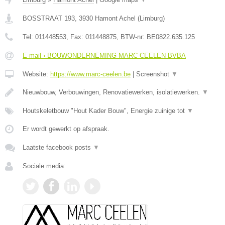
BOSSTRAAT 193
,
3930
Hamont Achel
(
Limburg
)
Tel:
011448553
, Fax:
011448875
, BTW-nr:
BE0822.635.125
E-mail › BOUWONDERNEMING MARC CEELEN BVBA
Website:
https://www.marc-ceelen.be
|
Screenshot
▼
Nieuwbouw, Verbouwingen, Renovatiewerken, isolatiewerken.
▼
Houtskeletbouw "Hout Kader Bouw", Energie zuinige tot
▼
Er wordt gewerkt op afspraak.
Laatste facebook posts
▼
Sociale media: