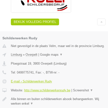
BEKIJK VOLLEDIG PROFIEL
Schilderwerken Rudy
Niet gevestigd in de plaats Velm, maar wel in de provincie Limburg.
Limburg
»
Overpelt
|
Google maps
▼
Ploegstraat 19
,
3900
Overpelt
(
Limburg
)
Tel:
0499775741
, Fax:
-
, BTW-nr:
-
E-mail › Schilderwerken Rudy
Website:
http://www.schilderwerkenrudy.be
|
Screenshot
▼
Alle binnen en buiten schilderwerken alsook behangwerken. Wij
werken enkel
▼