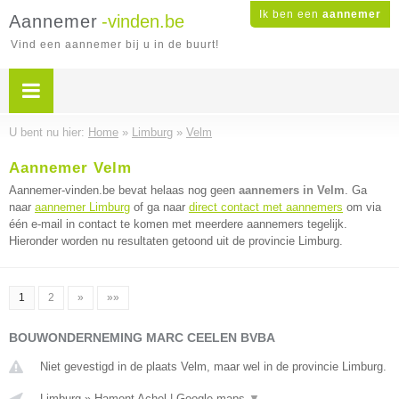
Ik ben een
aannemer
Aannemer
-vinden.be
Vind een aannemer bij u in de buurt!
U bent nu hier:
Home
»
Limburg
»
Velm
Aannemer Velm
Aannemer-vinden.be bevat helaas nog geen
aannemers in Velm
. Ga
naar
aannemer Limburg
of ga naar
direct contact met aannemers
om via
één e-mail in contact te komen met meerdere aannemers tegelijk.
Hieronder worden nu resultaten getoond uit de provincie Limburg.
1
2
»
»»
BOUWONDERNEMING MARC CEELEN BVBA
Niet gevestigd in de plaats Velm, maar wel in de provincie Limburg.
Limburg
»
Hamont Achel
|
Google maps
▼