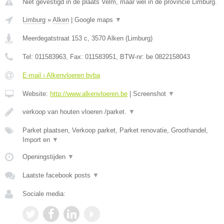
Niet gevestigd in de plaats Velm, maar wel in de provincie Limburg.
Limburg
»
Alken
|
Google maps
▼
Meerdegatstraat 153 c
,
3570
Alken
(
Limburg
)
Tel:
011583963
, Fax:
011583951
, BTW-nr:
be 0822158043
E-mail › Alkenvloeren bvba
Website:
http://www.alkenvloeren.be
|
Screenshot
▼
verkoop van houten vloeren /parket.
▼
Parket plaatsen, Verkoop parket, Parket renovatie, Groothandel,
Import en
▼
Openingstijden
▼
Laatste facebook posts
▼
Sociale media: